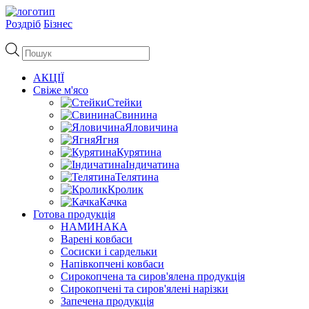
Роздріб
Бізнес
Пошук
товарів
АКЦІЇ
Свіже м'ясо
Стейки
Свинина
Яловичина
Ягня
Курятина
Індичатина
Телятина
Кролик
Качка
Готова продукція
НАМИНАКА
Варені ковбаси
Сосиски і сардельки
Напівкопчені ковбаси
Сирокопчена та сиров'ялена продукція
Сирокопчені та сиров'ялені нарізки
Запечена продукція