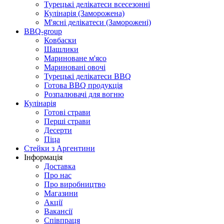
Турецькі делікатеси всесезонні
Кулінарія (Заморожена)
М'ясні делікатеси (Заморожені)
BBQ-group
Ковбаски
Шашлики
Мариноване м'ясо
Мариновані овочі
Турецькі делікатеси BBQ
Готова BBQ продукція
Розпалювачі для вогню
Кулінарія
Готові страви
Перші страви
Десерти
Піца
Стейки з Аргентини
Інформація
Доставка
Про нас
Про виробництво
Магазини
Акції
Вакансії
Співпраця