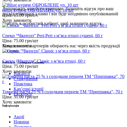
Допоможіть нам бути кращими. Залишіть відгук про ваш
Яйце куряче ОБРОБЛЕНЕ уп. 10 шт
досвід співпраці з нами і він буде неодмінно опублікований
Ціна:
65.00
грн/пч
Хочу замовити
Увійдіть
в особистий кабінет, щоб залишити відгук
Снеки “Чікенззз” Peri-Peri з м’яса птиці сушені, 60 г
Ціна:
75.00
грн/шт
Хочу замовити
Більше тисячі партнерів обирають нас через якість продукції
та сервіс.
Снеки “Чікенззз” Classic з м’яса птиці, 60 г
Робота в "Галицька Свіжина"
Ціна:
75.00
грн/шт
Хочу замовити
Вакансії
Стажування
Практика
Карʼєрні історії
Томатна паста 25 % з солодким перцем ТМ “Приправка”, 70 г
Екскурсії
Ціна:
31.00
грн/шт
Хочу замовити
Інформація
Акції
Новини
Доставка