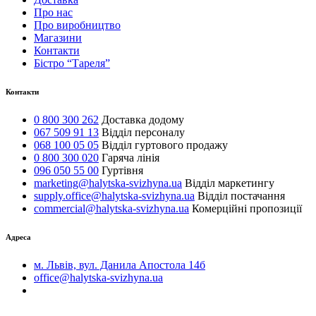
Про нас
Про виробництво
Магазини
Контакти
Бістро “Тареля”
Контакти
0 800 300 262
Доставка додому
067 509 91 13
Відділ персоналу
068 100 05 05
Відділ гуртового продажу
0 800 300 020
Гаряча лінія
096 050 55 00
Гуртівня
marketing@halytska-svizhyna.ua
Відділ маркетингу
supply.office@halytska-svizhyna.ua
Відділ постачання
commercial@halytska-svizhyna.ua
Комерційні пропозиції
Адреса
м. Львів, вул. Данила Апостола 14б
office@halytska-svizhyna.ua