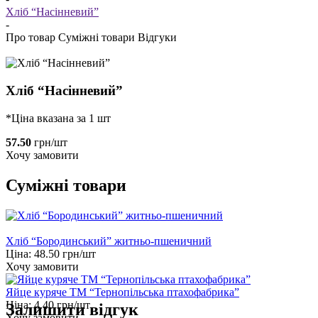
Хліб “Насінневий”
-
Про товар
Суміжні товари
Відгуки
Хліб “Насінневий”
*Ціна вказана за 1 шт
57.50
грн/шт
Хочу замовити
Суміжні товари
Хліб “Бородинський” житньо-пшеничний
Ціна:
48.50
грн/шт
Хочу замовити
Яйце куряче ТМ “Тернопільська птахофабрика”
Ціна:
4.40
грн/шт
Залишити відгук
Хочу замовити