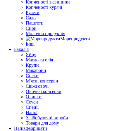
Копченості з свинини
Копченості курячі
Рулети
Сало
Паштети
Сири
Молочна продукція
Морепродукти
Інші
Бакалія
Яйця
Масло та олія
Крупи
Макарони
Снеки
М'ясні консерви
Свіжі овочі
Овочеві консерви
Оливки
Соуси
Спеції
Напої
Хлібобулочні вироби
Товари для дому
Напівфабрикати