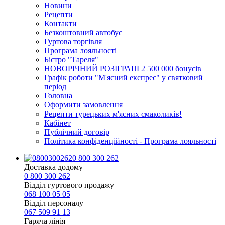
Новини
Рецепти
Контакти
Безкоштовний автобус
Гуртова торгівля
Програма лояльності
Бістро "Тареля"
НОВОРІЧНИЙ РОЗІГРАШ 2 500 000 бонусів
Графік роботи "М'ясний експрес" у святковий
період
Головна
Оформити замовлення
Рецепти турецьких м'ясних смаколиків!
Кабінет
Публічний договір
Політика конфіденційності - Програма лояльності
0 800 300 262
Доставка додому
0 800 300 262
Відділ гуртового продажу
068 100 05 05​
Відділ персоналу
067 509 91 13
Гаряча лінія