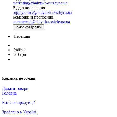
marketing@halytska-svizhyna.ua
Відділ постачання
supply.office@halytska-svizhyna.ua
Комерційні пропозиції
commercial@halytska-svizhyna.ua
Замовити дзвінок
Перегляд
Увійти
0
0
грн
Корзина порожня
Додати товари
Головна
-
Каталог продукції
-
Зроблено в Україні
-