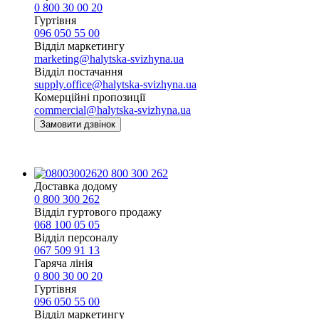
0 800 30 00 20
Гуртівня
096 050 55 00
Відділ маркетингу
marketing@halytska-svizhyna.ua
Відділ постачання
supply.office@halytska-svizhyna.ua
Комерційні пропозиції
commercial@halytska-svizhyna.ua
Замовити дзвінок
0 800 300 262
Доставка додому
0 800 300 262
Відділ гуртового продажу
068 100 05 05​
Відділ персоналу
067 509 91 13
Гаряча лінія
0 800 30 00 20
Гуртівня
096 050 55 00
Відділ маркетингу