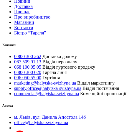
Новини
Доставка
Про нас
Про виробництво
Магазини
Контакти
Бістро “Тареля”
Контакти
0 800 300 262
Доставка додому
067 509 91 13
Відділ персоналу
068 100 05 05
Відділ гуртового продажу
0 800 300 020
Гаряча лінія
096 050 55 00
Гуртівня
marketing@halytska-svizhyna.ua
Відділ маркетингу
supply.office@halytska-svizhyna.ua
Відділ постачання
commercial@halytska-svizhyna.ua
Комерційні пропозиції
Адреса
м. Львів, вул. Данила Апостола 14б
office@halytska-svizhyna.ua