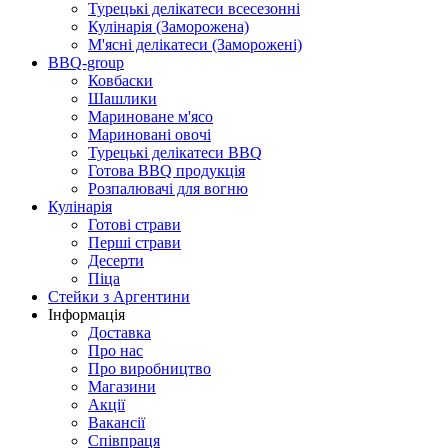
Турецькі делікатеси всесезонні
Кулінарія (Заморожена)
М'ясні делікатеси (Заморожені)
BBQ-group
Ковбаски
Шашлики
Мариноване м'ясо
Мариновані овочі
Турецькі делікатеси BBQ
Готова BBQ продукція
Розпалювачі для вогню
Кулінарія
Готові страви
Перші страви
Десерти
Піца
Стейки з Аргентини
Інформація
Доставка
Про нас
Про виробництво
Магазини
Акції
Вакансії
Співпраця