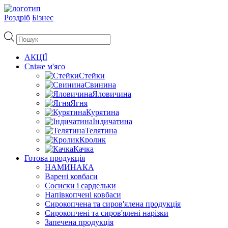
Роздріб
Бізнес
Пошук
товарів
АКЦІЇ
Свіже м'ясо
Стейки
Свинина
Яловичина
Ягня
Курятина
Індичатина
Телятина
Кролик
Качка
Готова продукція
НАМИНАКА
Варені ковбаси
Сосиски і сардельки
Напівкопчені ковбаси
Сирокопчена та сиров'ялена продукція
Сирокопчені та сиров'ялені нарізки
Запечена продукція