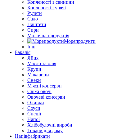
Копченості з свинини
Копченості курячі
Рулети
Сало
Паштети
Сири
Молочна продукція
Морепродукти
Інші
Бакалія
Яйця
Масло та олія
Крупи
Макарони
Снеки
М'ясні консерви
Свіжі овочі
Овочеві консерви
Оливки
Соуси
Спеції
Напої
Хлібобулочні вироби
Товари для дому
Напівфабрикати