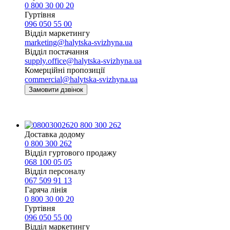
0 800 30 00 20
Гуртівня
096 050 55 00
Відділ маркетингу
marketing@halytska-svizhyna.ua
Відділ постачання
supply.office@halytska-svizhyna.ua
Комерційні пропозиції
commercial@halytska-svizhyna.ua
Замовити дзвінок
0 800 300 262
Доставка додому
0 800 300 262
Відділ гуртового продажу
068 100 05 05​
Відділ персоналу
067 509 91 13
Гаряча лінія
0 800 30 00 20
Гуртівня
096 050 55 00
Відділ маркетингу