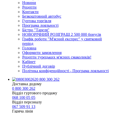
Новини
Рецепти
Контакти
Безкоштовний автобус
Гуртова торгівля
Програма лояльності
Бістро "Тареля"
НОВОРІЧНИЙ РОЗІГРАШ 2 500 000 бонусів
Графік роботи "М'ясний експрес" у святковий
період
Головна
Оформити замовлення
Рецепти турецьких м'ясних смаколиків!
Кабінет
Публічний договір
Політика конфіденційності - Програма лояльності
0 800 300 262
Доставка додому
0 800 300 262
Відділ гуртового продажу
068 100 05 05​
Відділ персоналу
067 509 91 13
Гаряча лінія