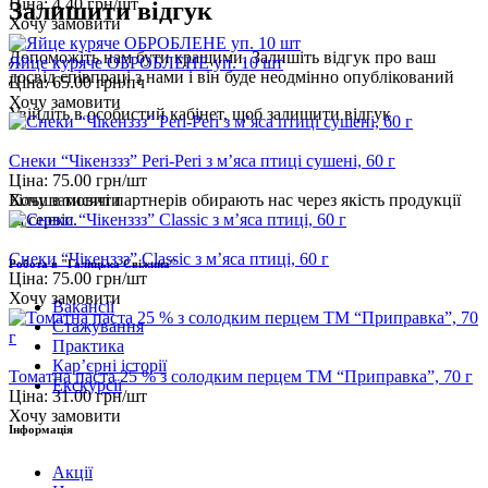
Ціна:
4.40
грн/шт
Залишити відгук
Хочу замовити
Допоможіть нам бути кращими. Залишіть відгук про ваш
Яйце куряче ОБРОБЛЕНЕ уп. 10 шт
досвід співпраці з нами і він буде неодмінно опублікований
Ціна:
65.00
грн/пч
Хочу замовити
Увійдіть
в особистий кабінет, щоб залишити відгук
Снеки “Чікенззз” Peri-Peri з м’яса птиці сушені, 60 г
Ціна:
75.00
грн/шт
Хочу замовити
Більше тисячі партнерів обирають нас через якість продукції
та сервіс.
Снеки “Чікенззз” Classic з м’яса птиці, 60 г
Робота в "Галицька Свіжина"
Ціна:
75.00
грн/шт
Хочу замовити
Вакансії
Стажування
Практика
Карʼєрні історії
Томатна паста 25 % з солодким перцем ТМ “Приправка”, 70 г
Екскурсії
Ціна:
31.00
грн/шт
Хочу замовити
Інформація
Акції