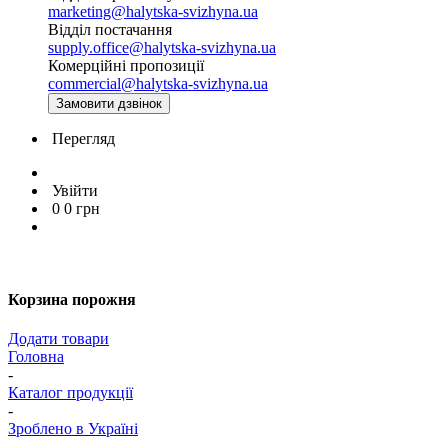
marketing@halytska-svizhyna.ua
Відділ постачання
supply.office@halytska-svizhyna.ua
Комерційні пропозиції
commercial@halytska-svizhyna.ua
Замовити дзвінок
Перегляд
Увійти
0
0
грн
Корзина порожня
Додати товари
Головна
-
Каталог продукції
-
Зроблено в Україні
-