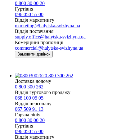
0 800 30 00 20
Гуртівня
096 050 55 00
Відділ маркетингу
marketing@halytska-svizhyna.ua
Відділ постачання
supply.office@halytska-svizhyna.ua
Комерційні пропозиції
commercial@halytska-svizhyna.ua
Замовити дзвінок
0 800 300 262
Доставка додому
0 800 300 262
Відділ гуртового продажу
068 100 05 05​
Відділ персоналу
067 509 91 13
Гаряча лінія
0 800 30 00 20
Гуртівня
096 050 55 00
Відділ маркетингу