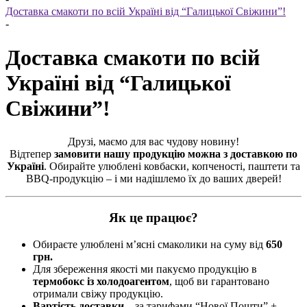
Доставка смакоти по всій Україні від “Галицької Свіжини”!
-
Доставка смакоти по всій
Україні від “Галицької
Свіжини”!
Друзі, маємо для вас чудову новину!
Відтепер
замовити нашу продукцію можна з доставкою по
Україні
. Обирайте улюблені ковбаски, копченості, паштети та
BBQ-продукцію – і ми надішлемо їх до ваших дверей!
Як це працює?
Обираєте улюблені м’ясні смаколики на суму від
650
грн.
Для збереження якості ми пакуємо продукцію в
термобокс із холодоагентом
, щоб ви гарантовано
отримали свіжу продукцію.
Вартість доставки
– за тарифами “Нової Пошти” +