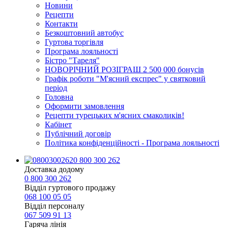
Новини
Рецепти
Контакти
Безкоштовний автобус
Гуртова торгівля
Програма лояльності
Бістро "Тареля"
НОВОРІЧНИЙ РОЗІГРАШ 2 500 000 бонусів
Графік роботи "М'ясний експрес" у святковий
період
Головна
Оформити замовлення
Рецепти турецьких м'ясних смаколиків!
Кабінет
Публічний договір
Політика конфіденційності - Програма лояльності
0 800 300 262
Доставка додому
0 800 300 262
Відділ гуртового продажу
068 100 05 05​
Відділ персоналу
067 509 91 13
Гаряча лінія