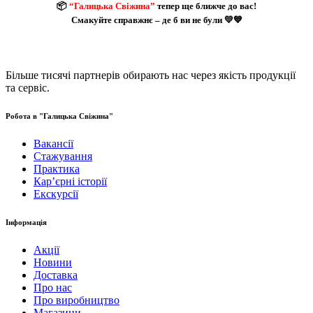
📦
“Галицька Свіжина”
тепер ще ближче до вас!
Смакуйте справжнє – де б ви не були 💛💙
Більше тисячі партнерів обирають нас через якість продукції
та сервіс.
Робота в "Галицька Свіжина"
Вакансії
Стажування
Практика
Карʼєрні історії
Екскурсії
Інформація
Акції
Новини
Доставка
Про нас
Про виробництво
Магазини