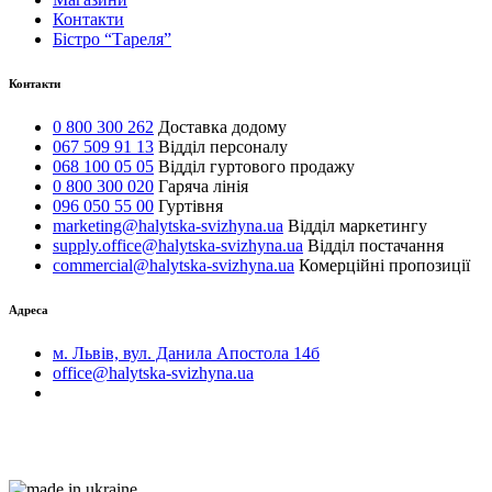
Контакти
Бістро “Тареля”
Контакти
0 800 300 262
Доставка додому
067 509 91 13
Відділ персоналу
068 100 05 05
Відділ гуртового продажу
0 800 300 020
Гаряча лінія
096 050 55 00
Гуртівня
marketing@halytska-svizhyna.ua
Відділ маркетингу
supply.office@halytska-svizhyna.ua
Відділ постачання
commercial@halytska-svizhyna.ua
Комерційні пропозиції
Адреса
м. Львів, вул. Данила Апостола 14б
office@halytska-svizhyna.ua