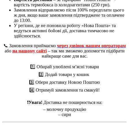
вартість термобокса із холодоагентами (250 грн).
Замовлення відправляємо після 100% передплати цього
ж дня, якщо ваше замовлення підтверджене та оплачене
до 13:00.
У регіони, де не поновила роботу «Нова Пошта» та
ведуться активні бойові дії, доставка тимчасово не
здійснюється.
📞 Замовлення приймаємо
через дзвінок нашим операторам
або
на нашому сайті
– так ми зможемо допомогти підібрати
найкраще саме для вас.
1️⃣ Обирай улюблені м’ясні товари
2️⃣ Додай товари у кошик
3️⃣ Обери доставку Новою Поштою
4️⃣ Отримуй замовлення та смакуй!
❗️
Увага!
Доставка не поширюється на:
– молочну продукцію
– сири