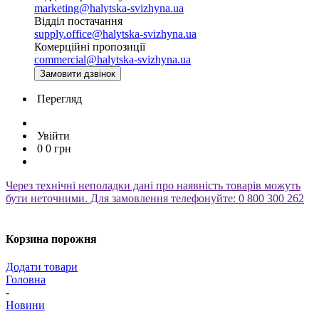
marketing@halytska-svizhyna.ua
Відділ постачання
supply.office@halytska-svizhyna.ua
Комерційні пропозиції
commercial@halytska-svizhyna.ua
Замовити дзвінок
Перегляд
Увійти
0
0
грн
Через технічні неполадки дані про наявність товарів можуть
бути неточними. Для замовлення телефонуйте: 0 800 300 262
Корзина порожня
Додати товари
Головна
-
Новини
-