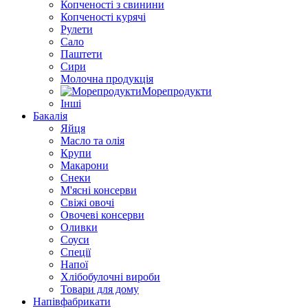
Копченості з свинини
Копченості курячі
Рулети
Сало
Паштети
Сири
Молочна продукція
Морепродукти
Інші
Бакалія
Яйця
Масло та олія
Крупи
Макарони
Снеки
М'ясні консерви
Свіжі овочі
Овочеві консерви
Оливки
Соуси
Спеції
Напої
Хлібобулочні вироби
Товари для дому
Напівфабрикати