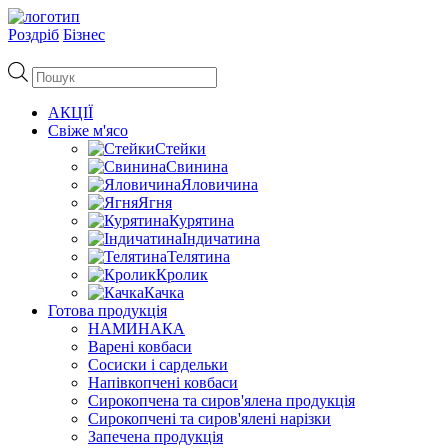
Роздріб
Бізнес
Пошук
товарів
АКЦІЇ
Свіже м'ясо
Стейки
Свинина
Яловичина
Ягня
Курятина
Індичатина
Телятина
Кролик
Качка
Готова продукція
НАМИНАКА
Варені ковбаси
Сосиски і сардельки
Напівкопчені ковбаси
Сирокопчена та сиров'ялена продукція
Сирокопчені та сиров'ялені нарізки
Запечена продукція