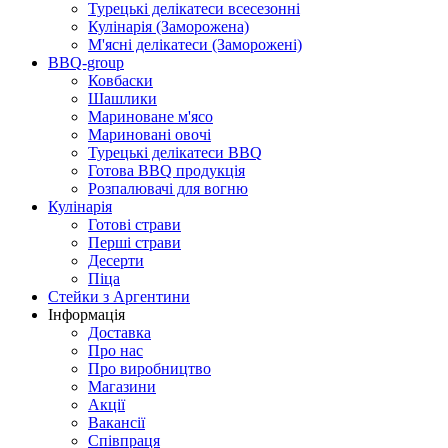
Турецькі делікатеси всесезонні
Кулінарія (Заморожена)
М'ясні делікатеси (Заморожені)
BBQ-group
Ковбаски
Шашлики
Мариноване м'ясо
Мариновані овочі
Турецькі делікатеси BBQ
Готова BBQ продукція
Розпалювачі для вогню
Кулінарія
Готові страви
Перші страви
Десерти
Піца
Стейки з Аргентини
Інформація
Доставка
Про нас
Про виробництво
Магазини
Акції
Вакансії
Співпраця