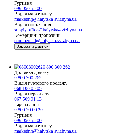
Гуртівня
096 050 55 00
Відділ маркетингу
marketing@halytska-svizhyna.ua
Відділ постачання
supply.office@halytska-svizhyna.ua
Комерційні пропозиції
commercial@halytska-svizhyna.ua
Замовити дзвінок
0 800 300 262
Доставка додому
0 800 300 262
Відділ гуртового продажу
068 100 05 05​
Відділ персоналу
067 509 91 13
Гаряча лінія
0 800 30 00 20
Гуртівня
096 050 55 00
Відділ маркетингу
marketing@halytska-svizhyna.ua