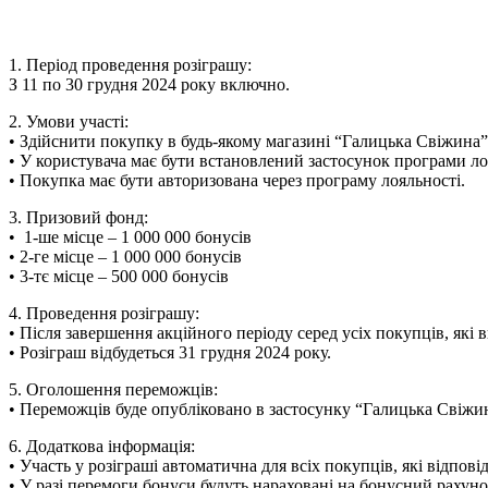
1. Період проведення розіграшу:
З 11 по 30 грудня 2024 року включно.
2. Умови участі:
• Здійснити покупку в будь-якому магазині “Галицька Свіжина” в
• У користувача має бути встановлений застосунок програми ло
• Покупка має бути авторизована через програму лояльності.
3. Призовий фонд:
• 1-ше місце – 1 000 000 бонусів
• 2-ге місце – 1 000 000 бонусів
• 3-тє місце – 500 000 бонусів
4. Проведення розіграшу:
• Після завершення акційного періоду серед усіх покупців, як
• Розіграш відбудеться 31 грудня 2024 року.
5. Оголошення переможців:
• Переможців буде опубліковано в застосунку “Галицька Свіжи
6. Додаткова інформація:
• Участь у розіграші автоматична для всіх покупців, які відпо
• У разі перемоги бонуси будуть нараховані на бонусний рахун