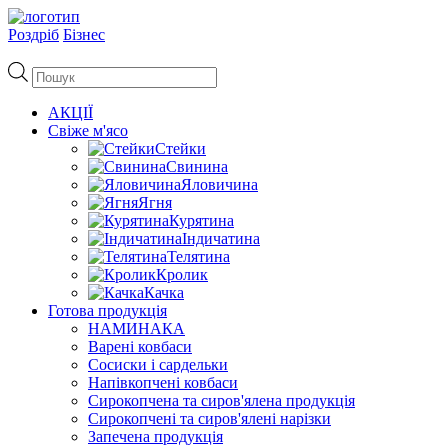
Роздріб
Бізнес
Пошук
товарів
АКЦІЇ
Свіже м'ясо
Стейки
Свинина
Яловичина
Ягня
Курятина
Індичатина
Телятина
Кролик
Качка
Готова продукція
НАМИНАКА
Варені ковбаси
Сосиски і сардельки
Напівкопчені ковбаси
Сирокопчена та сиров'ялена продукція
Сирокопчені та сиров'ялені нарізки
Запечена продукція