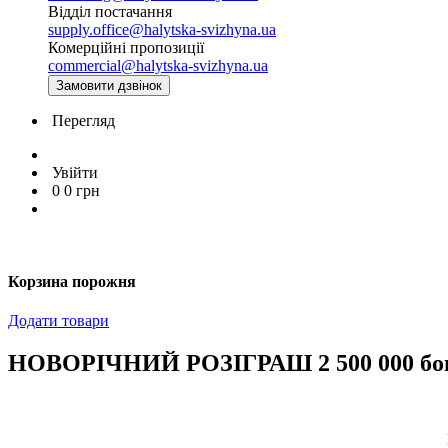
Відділ постачання
supply.office@halytska-svizhyna.ua
Комерційні пропозиції
commercial@halytska-svizhyna.ua
Замовити дзвінок
Перегляд
Увійти
0
0
грн
Корзина порожня
Додати товари
НОВОРІЧНИЙ РОЗІГРАШ 2 500 000 бон