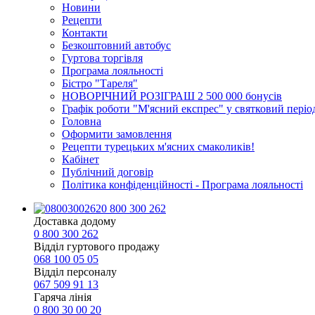
Новини
Рецепти
Контакти
Безкоштовний автобус
Гуртова торгівля
Програма лояльності
Бістро "Тареля"
НОВОРІЧНИЙ РОЗІГРАШ 2 500 000 бонусів
Графік роботи "М'ясний експрес" у святковий періо
Головна
Оформити замовлення
Рецепти турецьких м'ясних смаколиків!
Кабінет
Публічний договір
Політика конфіденційності - Програма лояльності
0 800 300 262
Доставка додому
0 800 300 262
Відділ гуртового продажу
068 100 05 05​
Відділ персоналу
067 509 91 13
Гаряча лінія
0 800 30 00 20