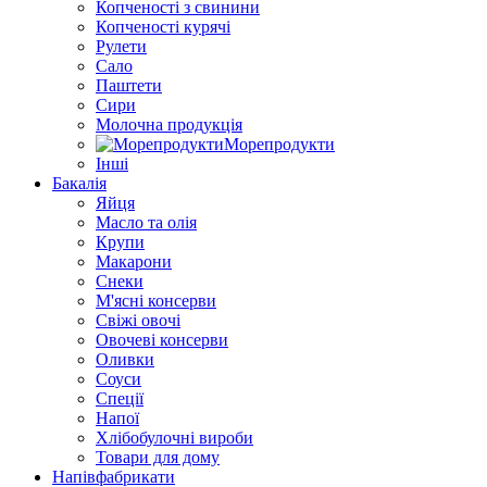
Копченості з свинини
Копченості курячі
Рулети
Сало
Паштети
Сири
Молочна продукція
Морепродукти
Інші
Бакалія
Яйця
Масло та олія
Крупи
Макарони
Снеки
М'ясні консерви
Свіжі овочі
Овочеві консерви
Оливки
Соуси
Спеції
Напої
Хлібобулочні вироби
Товари для дому
Напівфабрикати