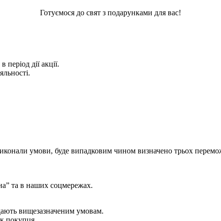
Готуємося до свят з подарунками для вас!
 період дії акції.
яльності.
і виконали умови, буде випадковим чином визначено трьох перем
на” та в наших соцмережах.
відають вищезазначеним умовам.
ок покупця.