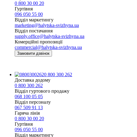
0 800 30 00 20
Гуртівня
096 050 55 00
Відділ маркетингу
marketing@halytska-svizhyna.ua
Відділ постачання
supply.office@halytska-svizhyna.ua
Комерційні пропозиції
commercial@halytska-svizhyna.ua
Замовити дзвінок
0 800 300 262
Доставка додому
0 800 300 262
Відділ гуртового продажу
068 100 05 05​
Відділ персоналу
067 509 91 13
Гаряча лінія
0 800 30 00 20
Гуртівня
096 050 55 00
Відділ маркетингу