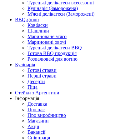
Турецькі делікатеси всесезонні
Кулінарія (Заморожена)
М'ясні делікатеси (Заморожені)
BBQ-group
Ковбаски
Шашлики
Мариноване м'ясо
Мариновані овочі
Турецькі делікатеси BBQ
Готова BBQ продукція
Розпалювачі для вогню
Кулінарія
Готові страви
Перші страви
Десерти
Піца
Стейки з Аргентини
Інформація
Доставка
Про нас
Про виробництво
Магазини
Акції
Вакансії
Співпраця