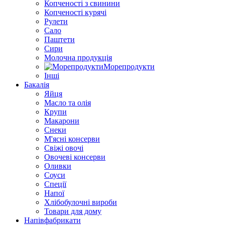
Копченості з свинини
Копченості курячі
Рулети
Сало
Паштети
Сири
Молочна продукція
Морепродукти
Інші
Бакалія
Яйця
Масло та олія
Крупи
Макарони
Снеки
М'ясні консерви
Свіжі овочі
Овочеві консерви
Оливки
Соуси
Спеції
Напої
Хлібобулочні вироби
Товари для дому
Напівфабрикати