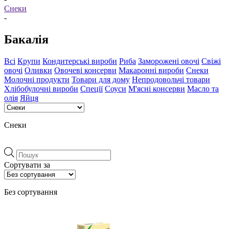
Снеки
-
Бакалія
Всі
Крупи
Кондитерські вироби
Риба
Заморожені овочі
Свіжі
овочі
Оливки
Овочеві консерви
Макаронні вироби
Снеки
Молочні продукти
Товари для дому
Непродовольчі товари
Хлібобулочні вироби
Спеції
Соуси
М'ясні консерви
Масло та
олія
Яйця
Снеки
Пошук
товарів
Сортувати за
Без сортування