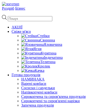
Роздріб
Бізнес
Пошук
товарів
АКЦІЇ
Свіже м'ясо
Стейки
Свинина
Яловичина
Ягня
Курятина
Індичатина
Телятина
Кролик
Качка
Готова продукція
НАМИНАКА
Варені ковбаси
Сосиски і сардельки
Напівкопчені ковбаси
Сирокопчена та сиров'ялена продукція
Сирокопчені та сиров'ялені нарізки
Запечена продукція