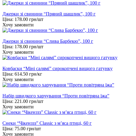
Джерки зі свинини “Пряний шашлик”, 100 г
Ціна:
178.00
грн/шт
Хочу замовити
Джерки зі свинини “Слива Барбекю”, 100 г
Ціна:
178.00
грн/шт
Хочу замовити
Ковбаски “Міні салямі” сирокопчені вищого гатунку
Ціна:
614.50
грн/кг
Хочу замовити
Набір швидкого харчування “Проти повітряна їжа”
Ціна:
221.00
грн/шт
Хочу замовити
Снеки “Чікенззз” Classic з м’яса птиці, 60 г
Ціна:
75.00
грн/шт
Хочу замовити