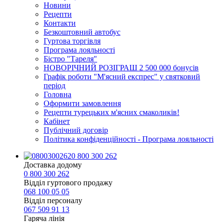
Новини
Рецепти
Контакти
Безкоштовний автобус
Гуртова торгівля
Програма лояльності
Бістро "Тареля"
НОВОРІЧНИЙ РОЗІГРАШ 2 500 000 бонусів
Графік роботи "М'ясний експрес" у святковий
період
Головна
Оформити замовлення
Рецепти турецьких м'ясних смаколиків!
Кабінет
Публічний договір
Політика конфіденційності - Програма лояльності
0 800 300 262
Доставка додому
0 800 300 262
Відділ гуртового продажу
068 100 05 05​
Відділ персоналу
067 509 91 13
Гаряча лінія