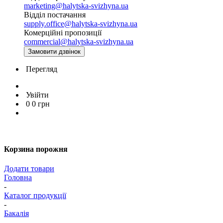
marketing@halytska-svizhyna.ua
Відділ постачання
supply.office@halytska-svizhyna.ua
Комерційні пропозиції
commercial@halytska-svizhyna.ua
Замовити дзвінок
Перегляд
Увійти
0
0
грн
Корзина порожня
Додати товари
Головна
-
Каталог продукції
-
Бакалія
-