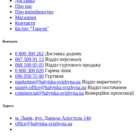
Доставка
Про нас
Про виробництво
Магазини
Контакти
Бістро “Тареля”
Контакти
0 800 300 262
Доставка додому
067 509 91 13
Відділ персоналу
068 100 05 05
Відділ гуртового продажу
0 800 300 020
Гаряча лінія
096 050 55 00
Гуртівня
marketing@halytska-svizhyna.ua
Відділ маркетингу
supply.office@halytska-svizhyna.ua
Відділ постачання
commercial@halytska-svizhyna.ua
Комерційні пропозиції
Адреса
м. Львів, вул. Данила Апостола 14б
office@halytska-svizhyna.ua