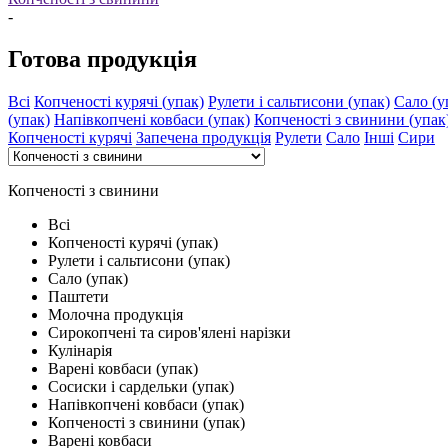
-
Готова продукція
Всі
Копченості курячі (упак)
Рулети і сальтисони (упак)
Сало (у
(упак)
Напівкопчені ковбаси (упак)
Копченості з свинини (упак
Копченості курячі
Запечена продукція
Рулети
Сало
Інші
Сири
Копченості з свинини
Всі
Копченості курячі (упак)
Рулети і сальтисони (упак)
Сало (упак)
Паштети
Молочна продукція
Сирокопчені та сиров'ялені нарізки
Кулінарія
Варені ковбаси (упак)
Сосиски і сардельки (упак)
Напівкопчені ковбаси (упак)
Копченості з свинини (упак)
Варені ковбаси