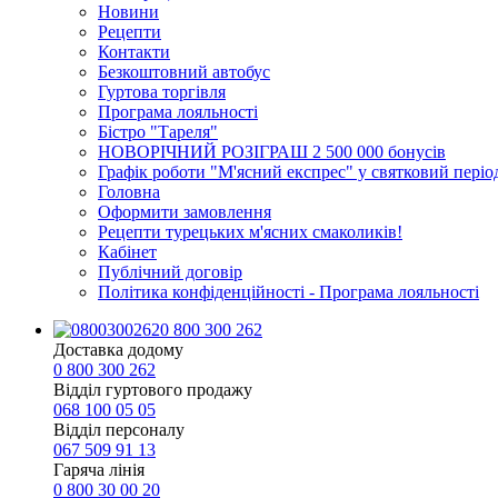
Новини
Рецепти
Контакти
Безкоштовний автобус
Гуртова торгівля
Програма лояльності
Бістро "Тареля"
НОВОРІЧНИЙ РОЗІГРАШ 2 500 000 бонусів
Графік роботи "М'ясний експрес" у святковий періо
Головна
Оформити замовлення
Рецепти турецьких м'ясних смаколиків!
Кабінет
Публічний договір
Політика конфіденційності - Програма лояльності
0 800 300 262
Доставка додому
0 800 300 262
Відділ гуртового продажу
068 100 05 05​
Відділ персоналу
067 509 91 13
Гаряча лінія
0 800 30 00 20