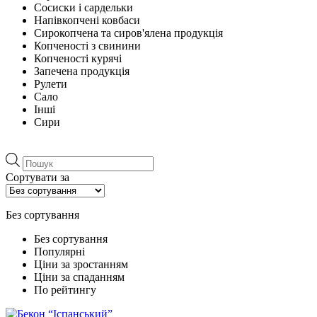
Сосиски і сардельки
Напівкопчені ковбаси
Сирокопчена та сиров'ялена продукція
Копченості з свинини
Копченості курячі
Запечена продукція
Рулети
Сало
Інші
Сири
Пошук
товарів
Сортувати за
Без сортування
Без сортування
Популярні
Ціни за зростанням
Ціни за спаданням
По рейтингу