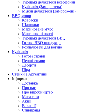
Турецькі делікатеси всесезонні
Кулінарія (Заморожена)
М'ясні делікатеси (Заморожені)
BBQ-group
Ковбаски
Шашлики
Мариноване м'ясо
Мариновані овочі
Турецькі делікатеси BBQ
Готова BBQ продукція
Розпалювачі для вогню
Кулінарія
Готові страви
Перші страви
Десерти
Піца
Стейки з Аргентини
Інформація
Доставка
Про нас
Про виробництво
Магазини
Акції
Вакансії
Співпраця