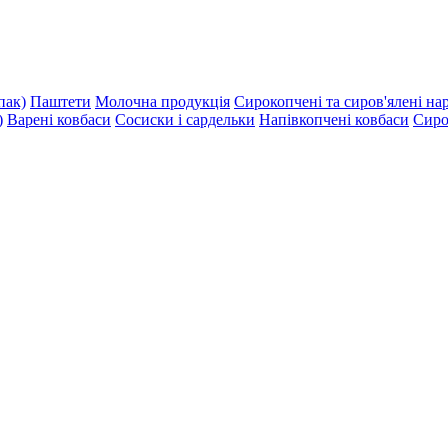
пак)
Паштети
Молочна продукція
Сирокопчені та сиров'ялені на
)
Варені ковбаси
Сосиски і сардельки
Напівкопчені ковбаси
Сиро