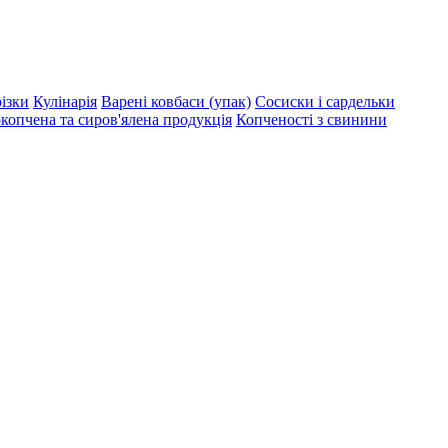
різки
Кулінарія
Варені ковбаси (упак)
Сосиски і сардельки
копчена та сиров'ялена продукція
Копченості з свинини