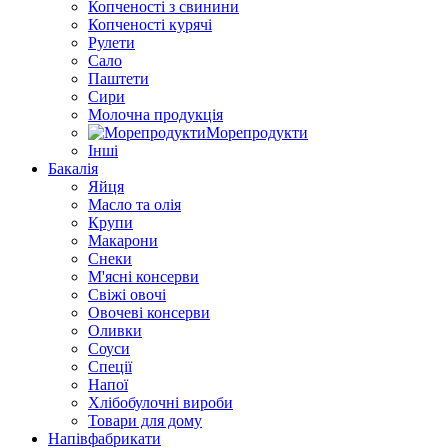
Копченості з свинини
Копченості курячі
Рулети
Сало
Паштети
Сири
Молочна продукція
Морепродукти
Інші
Бакалія
Яйця
Масло та олія
Крупи
Макарони
Снеки
М'ясні консерви
Свіжі овочі
Овочеві консерви
Оливки
Соуси
Спеції
Напої
Хлібобулочні вироби
Товари для дому
Напівфабрикати