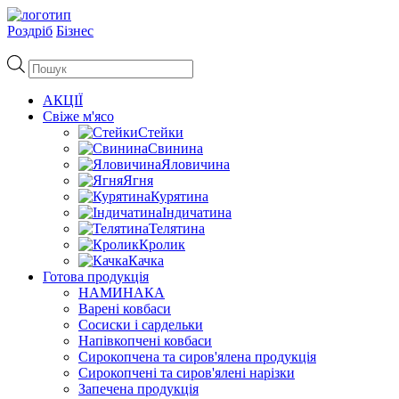
Роздріб
Бізнес
Пошук
товарів
АКЦІЇ
Свіже м'ясо
Стейки
Свинина
Яловичина
Ягня
Курятина
Індичатина
Телятина
Кролик
Качка
Готова продукція
НАМИНАКА
Варені ковбаси
Сосиски і сардельки
Напівкопчені ковбаси
Сирокопчена та сиров'ялена продукція
Сирокопчені та сиров'ялені нарізки
Запечена продукція