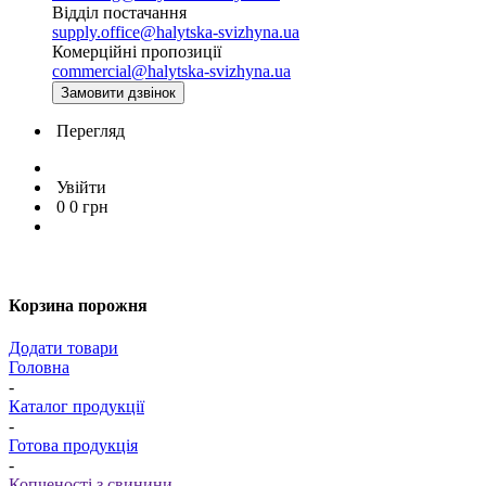
Відділ постачання
supply.office@halytska-svizhyna.ua
Комерційні пропозиції
commercial@halytska-svizhyna.ua
Замовити дзвінок
Перегляд
Увійти
0
0
грн
Корзина порожня
Додати товари
Головна
-
Каталог продукції
-
Готова продукція
-
Копченості з свинини