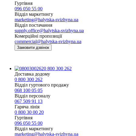
Гуртівня
096 050 55 00
Відділ маркетингу
marketing@halytska-svizhyna.ua
Відділ постачання
supply.office@halytska-svizhyna.ua
Комерційні пропозиції
commercial@halytska-svizhyna.ua
Замовити дзвінок
0 800 300 262
Доставка додому
0 800 300 262
Відділ гуртового продажу
068 100 05 05​
Відділ персоналу
067 509 91 13
Гаряча лінія
0 800 30 00 20
Гуртівня
096 050 55 00
Відділ маркетингу
marketing@halytska-svizhyna.ua