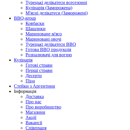
Турецькі делікатеси всесезонні
Кулінарія (Заморожена)
М'ясні делікатеси (Заморожені)
BBQ-group
Ковбаски
Шашлики
Мариноване м'ясо
Мариновані овочі
Турецькі делікатеси BBQ
Готова BBQ продукція
Розпалювачі для вогню
Кулінарія
Готові страви
Перші страви
Десерти
Піца
Стейки з Аргентини
Інформація
Доставка
Про нас
Про виробництво
Магазини
Акції
Вакансії
Співпраця