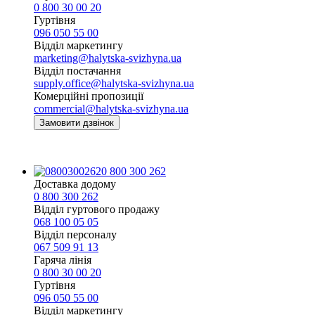
0 800 30 00 20
Гуртівня
096 050 55 00
Відділ маркетингу
marketing@halytska-svizhyna.ua
Відділ постачання
supply.office@halytska-svizhyna.ua
Комерційні пропозиції
commercial@halytska-svizhyna.ua
Замовити дзвінок
0 800 300 262
Доставка додому
0 800 300 262
Відділ гуртового продажу
068 100 05 05​
Відділ персоналу
067 509 91 13
Гаряча лінія
0 800 30 00 20
Гуртівня
096 050 55 00
Відділ маркетингу