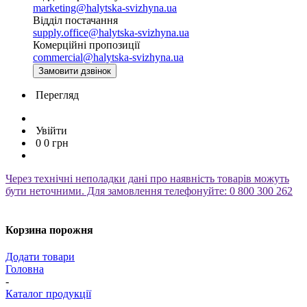
marketing@halytska-svizhyna.ua
Відділ постачання
supply.office@halytska-svizhyna.ua
Комерційні пропозиції
commercial@halytska-svizhyna.ua
Замовити дзвінок
Перегляд
Увійти
0
0
грн
Через технічні неполадки дані про наявність товарів можуть
бути неточними. Для замовлення телефонуйте: 0 800 300 262
Корзина порожня
Додати товари
Головна
-
Каталог продукції
-