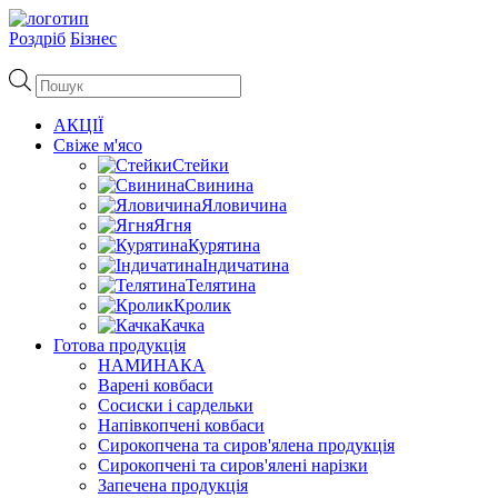
Роздріб
Бізнес
Пошук
товарів
АКЦІЇ
Свіже м'ясо
Стейки
Свинина
Яловичина
Ягня
Курятина
Індичатина
Телятина
Кролик
Качка
Готова продукція
НАМИНАКА
Варені ковбаси
Сосиски і сардельки
Напівкопчені ковбаси
Сирокопчена та сиров'ялена продукція
Сирокопчені та сиров'ялені нарізки
Запечена продукція