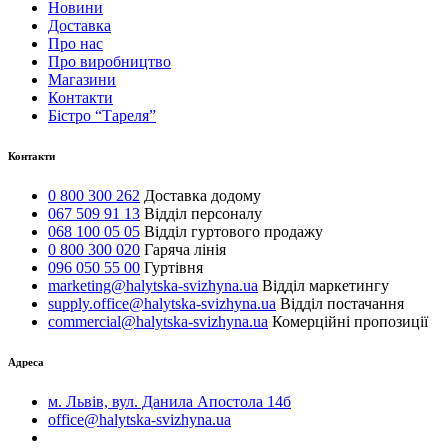
Новини
Доставка
Про нас
Про виробництво
Магазини
Контакти
Бістро “Тареля”
Контакти
0 800 300 262
Доставка додому
067 509 91 13
Відділ персоналу
068 100 05 05
Відділ гуртового продажу
0 800 300 020
Гаряча лінія
096 050 55 00
Гуртівня
marketing@halytska-svizhyna.ua
Відділ маркетингу
supply.office@halytska-svizhyna.ua
Відділ постачання
commercial@halytska-svizhyna.ua
Комерційні пропозиції
Адреса
м. Львів, вул. Данила Апостола 14б
office@halytska-svizhyna.ua