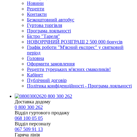
Новини
Рецепти
Контакти
Безкоштовний автобус
Гуртова торгівля
Програма лояльності
Бістро "Тареля"
НОВОРІЧНИЙ РОЗІГРАШ 2 500 000 бонусів
Графік роботи "М'ясний експрес" у святковий
період
Головна
Оформити замовлення
Рецепти турецьких м'ясних смаколиків!
Кабінет
Публічний договір
Політика конфіденційності - Програма лояльності
0 800 300 262
Доставка додому
0 800 300 262
Відділ гуртового продажу
068 100 05 05​
Відділ персоналу
067 509 91 13
Гаряча лінія