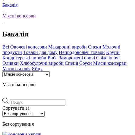
Бакалія
-
М'ясні консерви
-
Бакалія
Всі
Овочеві консерви
Макаронні вироби
Снеки
Молочні
продукти
Товари для дому
Непродовольчі товари
Крупи
Кондитерські вироби
Риба
Заморожені овочі
Свіжі овочі
Оливки
Хлібобулочні вироби
Спеції
Соуси
М'ясні консерви
Масло та олія
Яйця
М'ясні консерви
Пошук
товарів
Сортувати за
Без сортування