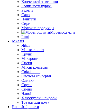
Копченості з свинини
Копченості курячі
Рулети
Сало
Паштети
Сири
Молочна продукція
Морепродукти
Інші
Бакалія
Яйця
Масло та олія
Крупи
Макарони
Снеки
М'ясні консерви
Свіжі овочі
Овочеві консерви
Оливки
Соуси
Спеції
Напої
Хлібобулочні вироби
Товари для дому
Напівфабрикати