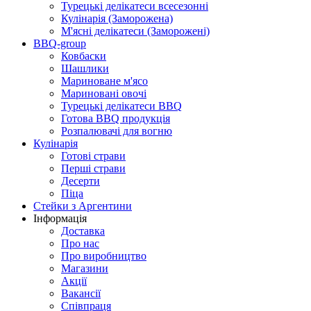
Турецькі делікатеси всесезонні
Кулінарія (Заморожена)
М'ясні делікатеси (Заморожені)
BBQ-group
Ковбаски
Шашлики
Мариноване м'ясо
Мариновані овочі
Турецькі делікатеси BBQ
Готова BBQ продукція
Розпалювачі для вогню
Кулінарія
Готові страви
Перші страви
Десерти
Піца
Стейки з Аргентини
Інформація
Доставка
Про нас
Про виробництво
Магазини
Акції
Вакансії
Співпраця