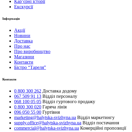
Карʼєрні історії
Екскурсії
Інформація
Акції
Новини
Доставка
Про нас
Про виробництво
Магазини
Контакти
Бістро “Тареля”
Контакти
0 800 300 262
Доставка додому
067 509 91 13
Відділ персоналу
068 100 05 05
Відділ гуртового продажу
0 800 300 020
Гаряча лінія
096 050 55 00
Гуртівня
marketing@halytska-svizhyna.ua
Відділ маркетингу
supply.office@halytska-svizhyna.ua
Відділ постачання
commercial@halytska-svizhyna.ua
Комерційні пропозиції