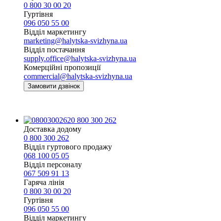
0 800 30 00 20
Гуртівня
096 050 55 00
Відділ маркетингу
marketing@halytska-svizhyna.ua
Відділ постачання
supply.office@halytska-svizhyna.ua
Комерційні пропозиції
commercial@halytska-svizhyna.ua
Замовити дзвінок
0 800 300 262
Доставка додому
0 800 300 262
Відділ гуртового продажу
068 100 05 05​
Відділ персоналу
067 509 91 13
Гаряча лінія
0 800 30 00 20
Гуртівня
096 050 55 00
Відділ маркетингу