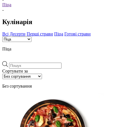
Піца
-
Кулінарія
Всі
Десерти
Перші страви
Піца
Готові страви
Піца
Пошук
товарів
Сортувати за
Без сортування