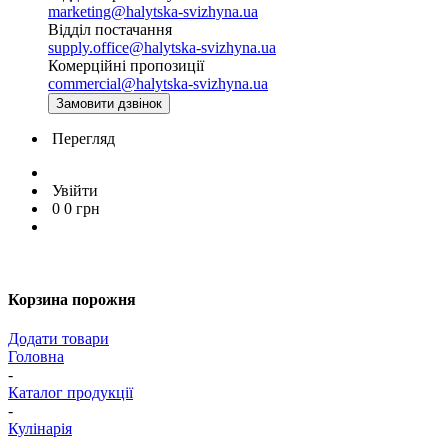
marketing@halytska-svizhyna.ua
Відділ постачання
supply.office@halytska-svizhyna.ua
Комерційні пропозиції
commercial@halytska-svizhyna.ua
Замовити дзвінок
Перегляд
Увійти
0
0
грн
Корзина порожня
Додати товари
Головна
-
Каталог продукції
-
Кулінарія
-