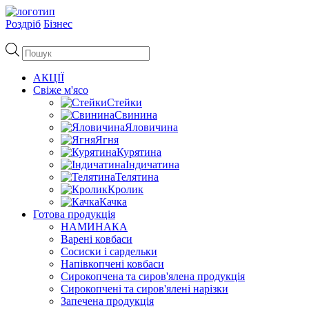
Роздріб
Бізнес
Пошук
товарів
АКЦІЇ
Свіже м'ясо
Стейки
Свинина
Яловичина
Ягня
Курятина
Індичатина
Телятина
Кролик
Качка
Готова продукція
НАМИНАКА
Варені ковбаси
Сосиски і сардельки
Напівкопчені ковбаси
Сирокопчена та сиров'ялена продукція
Сирокопчені та сиров'ялені нарізки
Запечена продукція