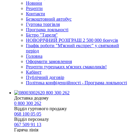
Новини
Рецепти
Контакти
Безкоштовний автобус
Гуртова торгівля
Програма лояльності
Бістро "Тареля"
НОВОРІЧНИЙ РОЗІГРАШ 2 500 000 бонусів
Графік роботи "М'ясний експрес" у святковий
період
Головна
Оформити замовлення
Рецепти турецьких м'ясних смаколиків!
Кабінет
Публічний договір
Політика конфіденційності - Програма лояльності
0 800 300 262
Доставка додому
0 800 300 262
Відділ гуртового продажу
068 100 05 05​
Відділ персоналу
067 509 91 13
Гаряча лінія