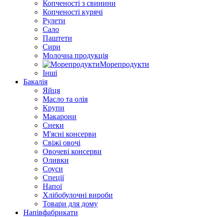
Копченості з свинини
Копченості курячі
Рулети
Сало
Паштети
Сири
Молочна продукція
Морепродукти
Інші
Бакалія
Яйця
Масло та олія
Крупи
Макарони
Снеки
М'ясні консерви
Свіжі овочі
Овочеві консерви
Оливки
Соуси
Спеції
Напої
Хлібобулочні вироби
Товари для дому
Напівфабрикати