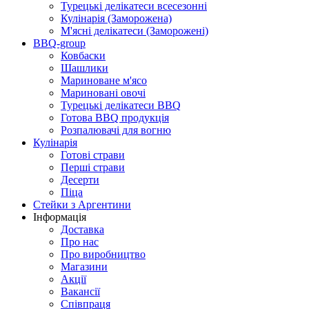
Турецькі делікатеси всесезонні
Кулінарія (Заморожена)
М'ясні делікатеси (Заморожені)
BBQ-group
Ковбаски
Шашлики
Мариноване м'ясо
Мариновані овочі
Турецькі делікатеси BBQ
Готова BBQ продукція
Розпалювачі для вогню
Кулінарія
Готові страви
Перші страви
Десерти
Піца
Стейки з Аргентини
Інформація
Доставка
Про нас
Про виробництво
Магазини
Акції
Вакансії
Співпраця