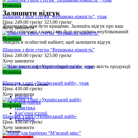
Новинка
Залишити відгук
Шашлик з філе стегна “Вершкова ніжність”, упак
Ціна:
249.00
грн/кг
323.00
грн/кг
Допоможіть нам бути кращими. Залишіть відгук про ваш
Хочу замовити
досвід співпраці з нами і він буде неодмінно опублікований
Новинка
Увійдіть
в особистий кабінет, щоб залишити відгук
Шашлик з філе стегна “Вершкова ніжність”
Ціна:
249.00
грн/кг
323.00
грн/кг
Хочу замовити
Більше тисячі партнерів обирають нас через якість продукції
Новинка
та сервіс.
Шашлик з шиї «Український вайб», упак
Робота в "Галицька Свіжина"
Ціна:
430.00
грн/кг
Хочу замовити
Вакансії
Стажування
Новинка
Практика
Карʼєрні історії
Шашлик з шиї «Український вайб»
Екскурсії
Ціна:
430.00
грн/кг
Хочу замовити
Інформація