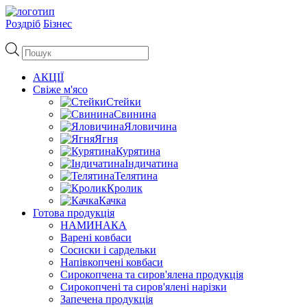
Роздріб
Бізнес
Пошук
товарів
АКЦІЇ
Свіже м'ясо
Стейки
Свинина
Яловичина
Ягня
Курятина
Індичатина
Телятина
Кролик
Качка
Готова продукція
НАМИНАКА
Варені ковбаси
Сосиски і сардельки
Напівкопчені ковбаси
Сирокопчена та сиров'ялена продукція
Сирокопчені та сиров'ялені нарізки
Запечена продукція