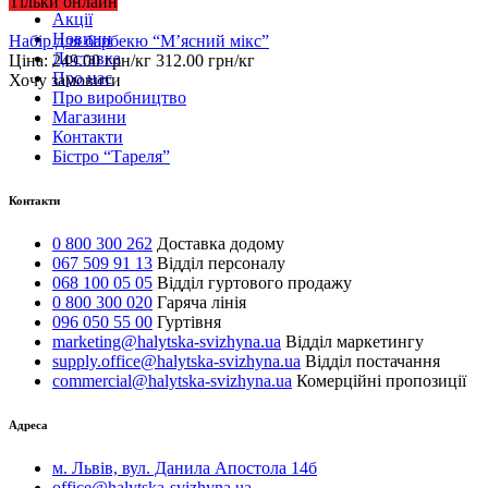
Тільки онлайн
Акції
Новини
Набір для барбекю “М’ясний мікс”
Доставка
Ціна:
249.00
грн/кг
312.00
грн/кг
Про нас
Хочу замовити
Про виробництво
Магазини
Контакти
Бістро “Тареля”
Контакти
0 800 300 262
Доставка додому
067 509 91 13
Відділ персоналу
068 100 05 05
Відділ гуртового продажу
0 800 300 020
Гаряча лінія
096 050 55 00
Гуртівня
marketing@halytska-svizhyna.ua
Відділ маркетингу
supply.office@halytska-svizhyna.ua
Відділ постачання
commercial@halytska-svizhyna.ua
Комерційні пропозиції
Адреса
м. Львів, вул. Данила Апостола 14б
office@halytska-svizhyna.ua