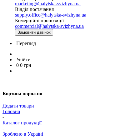
marketing@halytska-svizhyna.ua
Відділ постачання
supply.office@halytska-svizhyna.ua
Комерційні пропозиції
commercial@halytska-svizhyna.ua
Замовити дзвінок
Перегляд
Увійти
0
0
грн
Корзина порожня
Додати товари
Головна
-
Каталог продукції
-
Зроблено в Україні
-