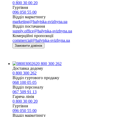
0 800 30 00 20
Гуртівня
096 050 55 00
Відділ маркетингу
marketing@halytska-svizhyna.ua
Відділ постачання
supply.office@halytska-svizhyna.ua
Комерційні пропозиції
commercial@halytska-svizhyna.ua
Замовити дзвінок
0 800 300 262
Доставка додому
0 800 300 262
Відділ гуртового продажу
068 100 05 05​
Відділ персоналу
067 509 91 13
Гаряча лінія
0 800 30 00 20
Гуртівня
096 050 55 00
Відділ маркетингу