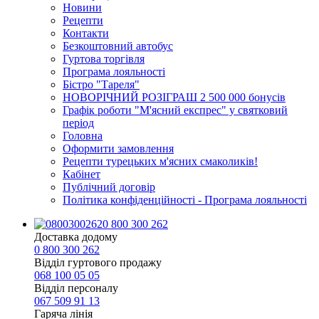
Новини
Рецепти
Контакти
Безкоштовний автобус
Гуртова торгівля
Програма лояльності
Бістро "Тареля"
НОВОРІЧНИЙ РОЗІГРАШ 2 500 000 бонусів
Графік роботи "М'ясний експрес" у святковий
період
Головна
Оформити замовлення
Рецепти турецьких м'ясних смаколиків!
Кабінет
Публічний договір
Політика конфіденційності - Програма лояльності
0 800 300 262
Доставка додому
0 800 300 262
Відділ гуртового продажу
068 100 05 05​
Відділ персоналу
067 509 91 13
Гаряча лінія