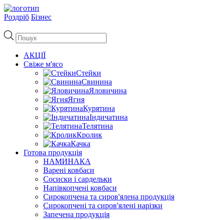
Роздріб
Бізнес
Пошук
товарів
АКЦІЇ
Свіже м'ясо
Стейки
Свинина
Яловичина
Ягня
Курятина
Індичатина
Телятина
Кролик
Качка
Готова продукція
НАМИНАКА
Варені ковбаси
Сосиски і сардельки
Напівкопчені ковбаси
Сирокопчена та сиров'ялена продукція
Сирокопчені та сиров'ялені нарізки
Запечена продукція