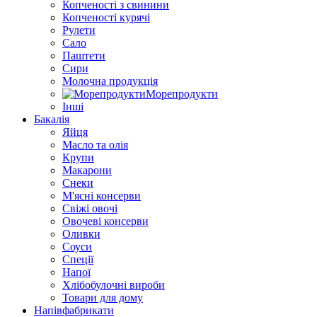
Копченості з свинини
Копченості курячі
Рулети
Сало
Паштети
Сири
Молочна продукція
Морепродукти
Інші
Бакалія
Яйця
Масло та олія
Крупи
Макарони
Снеки
М'ясні консерви
Свіжі овочі
Овочеві консерви
Оливки
Соуси
Спеції
Напої
Хлібобулочні вироби
Товари для дому
Напівфабрикати