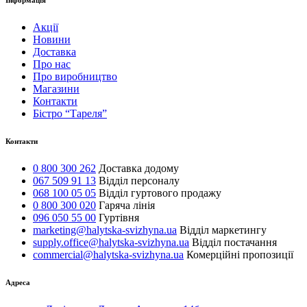
Інформація
Акції
Новини
Доставка
Про нас
Про виробництво
Магазини
Контакти
Бістро “Тареля”
Контакти
0 800 300 262
Доставка додому
067 509 91 13
Відділ персоналу
068 100 05 05
Відділ гуртового продажу
0 800 300 020
Гаряча лінія
096 050 55 00
Гуртівня
marketing@halytska-svizhyna.ua
Відділ маркетингу
supply.office@halytska-svizhyna.ua
Відділ постачання
commercial@halytska-svizhyna.ua
Комерційні пропозиції
Адреса