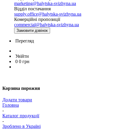
marketing@halytska-svizhyna.ua
Відділ постачання
supply.office@halytska-svizhyna.ua
Комерційні пропозиції
commercial@halytska-svizhyna.ua
Замовити дзвінок
Перегляд
Увійти
0
0
грн
Корзина порожня
Додати товари
Головна
-
Каталог продукції
-
Зроблено в Україні
-