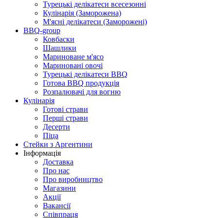
Турецькі делікатеси всесезонні
Кулінарія (Заморожена)
М'ясні делікатеси (Заморожені)
BBQ-group
Ковбаски
Шашлики
Мариноване м'ясо
Мариновані овочі
Турецькі делікатеси BBQ
Готова BBQ продукція
Розпалювачі для вогню
Кулінарія
Готові страви
Перші страви
Десерти
Піца
Стейки з Аргентини
Інформація
Доставка
Про нас
Про виробництво
Магазини
Акції
Вакансії
Співпраця