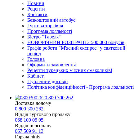
Новини
Рецепти
Контакти
Безкоштовний автобус
Гуртова торгівля
Програма лояльності
Бістро "Тареля"
НОВОРІЧНИЙ РОЗІГРАШ 2 500 000 бонусів
Графік роботи "М'ясний експрес" у святковий
період
Головна
Оформити замовлення
Рецепти турецьких м'ясних смаколиків!
Кабінет
Публічний договір
Політика конфіденційності - Програма лояльності
0 800 300 262
Доставка додому
0 800 300 262
Відділ гуртового продажу
068 100 05 05​
Відділ персоналу
067 509 91 13
Гаряча лінія