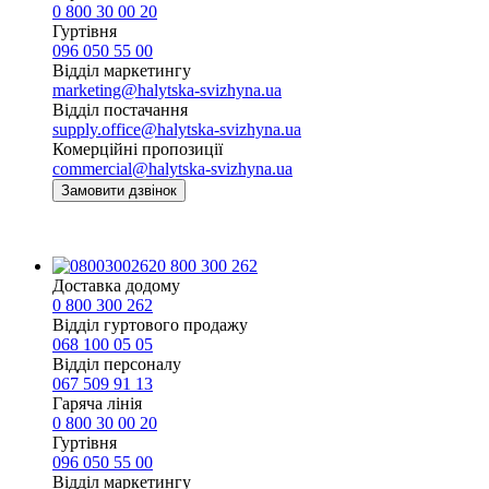
0 800 30 00 20
Гуртівня
096 050 55 00
Відділ маркетингу
marketing@halytska-svizhyna.ua
Відділ постачання
supply.office@halytska-svizhyna.ua
Комерційні пропозиції
commercial@halytska-svizhyna.ua
Замовити дзвінок
0 800 300 262
Доставка додому
0 800 300 262
Відділ гуртового продажу
068 100 05 05​
Відділ персоналу
067 509 91 13
Гаряча лінія
0 800 30 00 20
Гуртівня
096 050 55 00
Відділ маркетингу