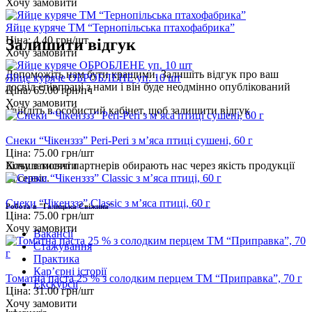
Хочу замовити
Яйце куряче ТМ “Тернопільська птахофабрика”
Ціна:
4.40
грн/шт
Залишити відгук
Хочу замовити
Допоможіть нам бути кращими. Залишіть відгук про ваш
Яйце куряче ОБРОБЛЕНЕ уп. 10 шт
досвід співпраці з нами і він буде неодмінно опублікований
Ціна:
65.00
грн/пч
Хочу замовити
Увійдіть
в особистий кабінет, щоб залишити відгук
Снеки “Чікенззз” Peri-Peri з м’яса птиці сушені, 60 г
Ціна:
75.00
грн/шт
Хочу замовити
Більше тисячі партнерів обирають нас через якість продукції
та сервіс.
Снеки “Чікенззз” Classic з м’яса птиці, 60 г
Робота в "Галицька Свіжина"
Ціна:
75.00
грн/шт
Хочу замовити
Вакансії
Стажування
Практика
Карʼєрні історії
Томатна паста 25 % з солодким перцем ТМ “Приправка”, 70 г
Екскурсії
Ціна:
31.00
грн/шт
Хочу замовити