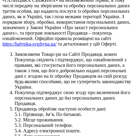
«ГАЛИЦЬКА СВІЖИНА» на необмежений термін, в тому
числі передачу на зберігання та обробку персональних даних
третім особам, що надають послуги із обробки персональних
даних, як в Україні, так і поза межами території України. З
порядком збору, обробки, використання персональних даних,
зазначених у Законі України «Про захист персональних
даних», та програм лояльності Продавця – покупець
ознайомлений. Офіційні правила розміщені на сайті
https://halytska-svizhyna.ua/
та деталізовані у цій Оферті.
Замовляючи Товар/-ри на Сайті Продавця, кожен
Покупець свідчить і підтверджує, що ознайомлений з
правами, які стосуються його персональних даних, а
також з тим, що його добровільно надані персональні
дані є згодою на їх обробку Продавцем на свій розсуд
будь-якими способами, що не суперечить законодавству
України.
Покупець підтверджує свою згоду про включення його
персональних даних до баз персональних даних
Продавця.
Продавець обробляє наступні особисті дані:
5.1. Прізвище, Ім’я, По батькові.
5.2. Місце проживання.
5.3. Персональний телефон.
5.4. Адресу електронної пошти.