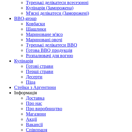
Турецькі делікатеси всесезонні
Кулінарія (Заморожена)
М'ясні делікатеси (Заморожені)
BBQ-group
Ковбаски
Шашлики
Мариноване м'ясо
Мариновані овочі
Турецькі делікатеси BBQ
Готова BBQ продукція
Розпалювачі для вогню
Кулінарія
Готові страви
Перші страви
Десерти
Піца
Стейки з Аргентини
Інформація
Доставка
Про нас
Про виробництво
Магазини
Акції
Вакансії
Співпраця