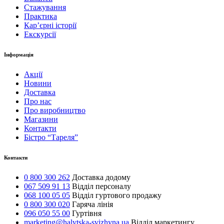
Стажування
Практика
Карʼєрні історії
Екскурсії
Інформація
Акції
Новини
Доставка
Про нас
Про виробництво
Магазини
Контакти
Бістро “Тареля”
Контакти
0 800 300 262
Доставка додому
067 509 91 13
Відділ персоналу
068 100 05 05
Відділ гуртового продажу
0 800 300 020
Гаряча лінія
096 050 55 00
Гуртівня
marketing@halytska-svizhyna.ua
Відділ маркетингу