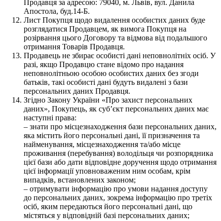
Продавця за адресою: 79040, м. Львів, вул. Данила
Апостола, буд.14-Б.
Лист Покупця щодо видалення особистих даних буде
розглядатися Продавцем, як вимога Покупця на
розірвання цього Договору та відмова від подальшого
отримання Товарів Продавця.
Продавець не збирає особисті дані неповнолітніх осіб. У
разі, якщо Продавцю стане відомо про надання
неповнолітньою особою особистих даних без згоди
батьків, такі особисті дані будуть видалені з бази
персональних даних Продавця.
Згідно Закону України «Про захист персональних
даних», Покупець, як суб’єкт персональних даних має
наступні права:
– знати про місцезнаходження бази персональних даних,
яка містить його персональні дані, її призначення та
найменування, місцезнаходження та/або місце
проживання (перебування) володільця чи розпорядника
цієї бази або дати відповідне доручення щодо отримання
цієї інформації уповноваженим ним особам, крім
випадків, встановлених законом;
– отримувати інформацію про умови надання доступу
до персональних даних, зокрема інформацію про третіх
осіб, яким передаються його персональні дані, що
містяться у відповідній базі персональних даних;