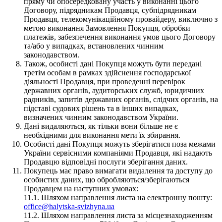
пряму чи опосередковану участь у виконанні цього
Договору, підрядникам Продавця, субпідрядникам
Продавця, телекомунікаційному провайдеру, виключно з
метою виконання Замовлення Покупця, обробки
платежів, забезпечення виконання умов цього Договору
та/або у випадках, встановлених чинним
законодавством.
Також, особисті дані Покупця можуть бути передані
третім особам в рамках здійснення господарської
діяльності Продавця, при проведенні перевірок
державних органів, аудиторських служб, юридичних
радників, запитів державних органів, слідчих органів, на
підставі судових рішень та в інших випадках,
визначених чинним законодавством України.
Дані видаляються, як тільки вони більше не є
необхідними для виконання мети їх збирання.
Особисті дані Покупця можуть зберігатися поза межами
України сервісними компаніями Продавця, які надають
Продавцю відповідні послуги зберігання даних.
Покупець має право вимагати видалення та доступу до
особистих даних, що обробляються/зберігаються
Продавцем на наступних умовах:
11.1. Шляхом направлення листа на електронну пошту:
office@halytska-svizhyna.ua
11.2. Шляхом направлення листа за місцезнаходженням