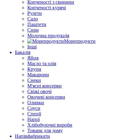
Копченості з свинини
Копченості курячі
Рулети
Сало
Паштети
Сири
Молочна продукція
Морепродукти
Інші
Бакалія
Яйця
Масло та олія
Крупи
Макарони
Снеки
М'ясні консерви
Свіжі овочі
Овочеві консерви
Оливки
Соуси
Спеції
Напої
Хлібобулочні вироби
Товари для дому
Напівфабрикати