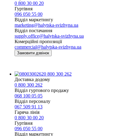
0 800 30 00 20
Гуртівня
096 050 55 00
Відділ маркетингу
marketing@halytska-svizhyna.ua
Відділ постачання
supply.office@halytska-svizhyna.ua
Комерційні пропозиції
commercial@halytska-svizhyna.ua
Замовити дзвінок
0 800 300 262
Доставка додому
0 800 300 262
Відділ гуртового продажу
068 100 05 05​
Відділ персоналу
067 509 91 13
Гаряча лінія
0 800 30 00 20
Гуртівня
096 050 55 00
Відділ маркетингу