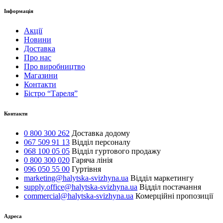
Інформація
Акції
Новини
Доставка
Про нас
Про виробництво
Магазини
Контакти
Бістро “Тареля”
Контакти
0 800 300 262
Доставка додому
067 509 91 13
Відділ персоналу
068 100 05 05
Відділ гуртового продажу
0 800 300 020
Гаряча лінія
096 050 55 00
Гуртівня
marketing@halytska-svizhyna.ua
Відділ маркетингу
supply.office@halytska-svizhyna.ua
Відділ постачання
commercial@halytska-svizhyna.ua
Комерційні пропозиції
Адреса