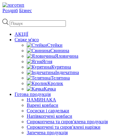
Роздріб
Бізнес
Пошук
товарів
АКЦІЇ
Свіже м'ясо
Стейки
Свинина
Яловичина
Ягня
Курятина
Індичатина
Телятина
Кролик
Качка
Готова продукція
НАМИНАКА
Варені ковбаси
Сосиски і сардельки
Напівкопчені ковбаси
Сирокопчена та сиров'ялена продукція
Сирокопчені та сиров'ялені нарізки
Запечена продукція