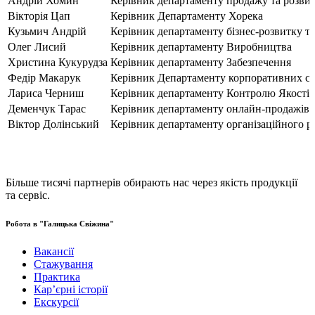
Андрій Хомин
Керівник департаменту продажу та розви
Вікторія Цап
Керівник Департаменту Хорека
Кузьмич Андрій
Керівник департаменту бізнес-розвитку та
Олег Лисий
Керівник департаменту Виробництва
Христина Кукурудза
Керівник департаменту Забезпечення
Федір Макарук
Керівник Департаменту корпоративних се
Лариса Черниш
Керівник департаменту Контролю Якості
Деменчук Тарас
Керівник департаменту онлайн-продажів 
Віктор Долінський
Керівник департаменту організаційного р
Більше тисячі партнерів обирають нас через якість продукції
та сервіс.
Робота в "Галицька Свіжина"
Вакансії
Стажування
Практика
Карʼєрні історії
Екскурсії