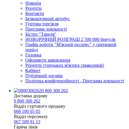
Новини
Рецепти
Контакти
Безкоштовний автобус
Гуртова торгівля
Програма лояльності
Бістро "Тареля"
НОВОРІЧНИЙ РОЗІГРАШ 2 500 000 бонусів
Графік роботи "М'ясний експрес" у святковий
період
Головна
Оформити замовлення
Рецепти турецьких м'ясних смаколиків!
Кабінет
Публічний договір
Політика конфіденційності - Програма лояльності
0 800 300 262
Доставка додому
0 800 300 262
Відділ гуртового продажу
068 100 05 05​
Відділ персоналу
067 509 91 13
Гаряча лінія