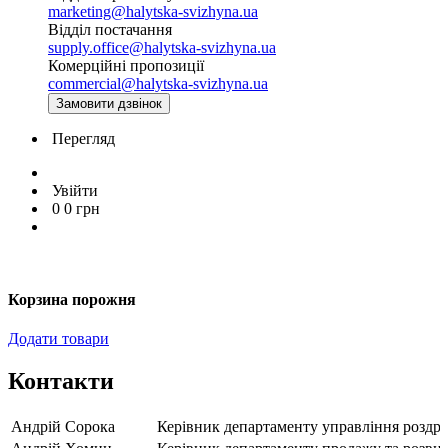
marketing@halytska-svizhyna.ua
Відділ постачання
supply.office@halytska-svizhyna.ua
Комерційні пропозиції
commercial@halytska-svizhyna.ua
Замовити дзвінок
Перегляд
Увійти
0
0
грн
Корзина порожня
Додати товари
Контакти
Андрій Сорока
Керівник департаменту управління розд