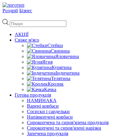
Роздріб
Бізнес
Пошук
товарів
АКЦІЇ
Свіже м'ясо
Стейки
Свинина
Яловичина
Ягня
Курятина
Індичатина
Телятина
Кролик
Качка
Готова продукція
НАМИНАКА
Варені ковбаси
Сосиски і сардельки
Напівкопчені ковбаси
Сирокопчена та сиров'ялена продукція
Сирокопчені та сиров'ялені нарізки
Запечена продукція