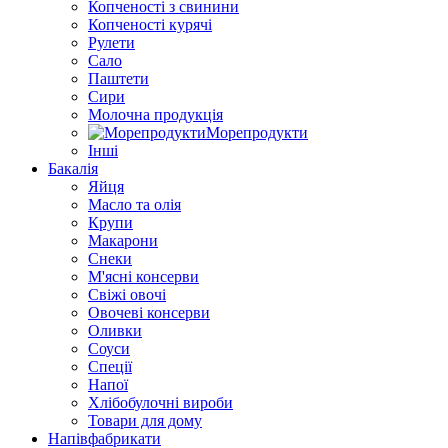
Копченості з свинини
Копченості курячі
Рулети
Сало
Паштети
Сири
Молочна продукція
Морепродукти
Інші
Бакалія
Яйця
Масло та олія
Крупи
Макарони
Снеки
М'ясні консерви
Свіжі овочі
Овочеві консерви
Оливки
Соуси
Спеції
Напої
Хлібобулочні вироби
Товари для дому
Напівфабрикати