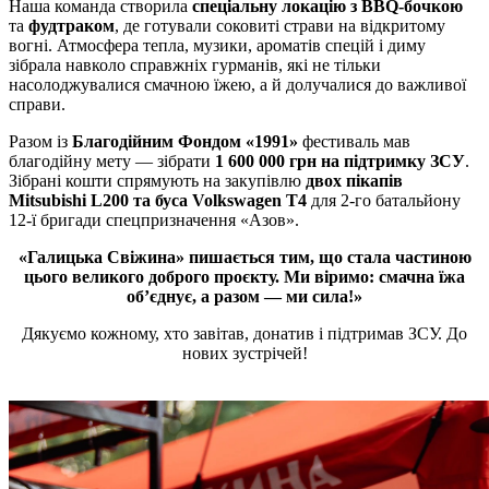
Наша команда створила
спеціальну локацію з BBQ-бочкою
та
фудтраком
, де готували соковиті страви на відкритому
вогні. Атмосфера тепла, музики, ароматів спецій і диму
зібрала навколо справжніх гурманів, які не тільки
насолоджувалися смачною їжею, а й долучалися до важливої
справи.
Разом із
Благодійним Фондом «1991»
фестиваль мав
благодійну мету — зібрати
1 600 000 грн на підтримку ЗСУ
.
Зібрані кошти спрямують на закупівлю
двох пікапів
Mitsubishi L200 та буса Volkswagen T4
для 2-го батальйону
12-ї бригади спецпризначення «Азов».
«Галицька Свіжина» пишається тим, що стала частиною
цього великого доброго проєкту. Ми віримо: смачна їжа
об’єднує, а разом — ми сила!»
Дякуємо кожному, хто завітав, донатив і підтримав ЗСУ. До
нових зустрічей!