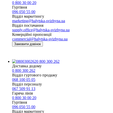
0 800 30 00 20
Гуртівня
096 050 55 00
Відділ маркетингу
marketing@halytska-svizhyna.ua
Відділ постачання
supply.office@halytska-svizhyna.ua
Комерційні пропозиції
commercial@halytska-svizhyna.ua
Замовити дзвінок
0 800 300 262
Доставка додому
0 800 300 262
Відділ гуртового продажу
068 100 05 05​
Відділ персоналу
067 509 91 13
Гаряча лінія
0 800 30 00 20
Гуртівня
096 050 55 00
Відділ маркетингу