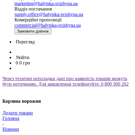
marketing@halytska-svizhyna.ua
Відділ постачання
supply.office@halytska-svizhyna.ua
Комерційні пропозиції
commercial@halytska-svizhyna.ua
Замовити дзвінок
Перегляд
Увійти
0
0
грн
Через технічні неполадки дані про наявність товарів можуть
бути неточними. Для замовлення телефонуйте: 0 800 300 262
Корзина порожня
Додати товари
Головна
-
Новини
-