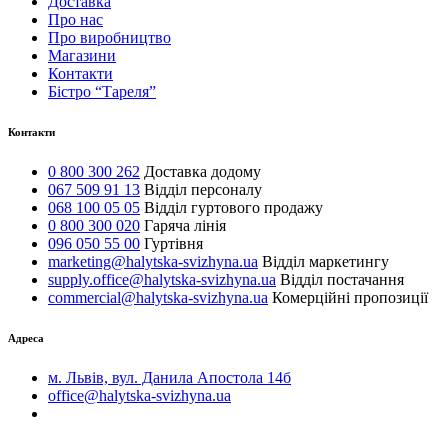
Доставка
Про нас
Про виробництво
Магазини
Контакти
Бістро “Тареля”
Контакти
0 800 300 262
Доставка додому
067 509 91 13
Відділ персоналу
068 100 05 05
Відділ гуртового продажу
0 800 300 020
Гаряча лінія
096 050 55 00
Гуртівня
marketing@halytska-svizhyna.ua
Відділ маркетингу
supply.office@halytska-svizhyna.ua
Відділ постачання
commercial@halytska-svizhyna.ua
Комерційні пропозиції
Адреса
м. Львів, вул. Данила Апостола 14б
office@halytska-svizhyna.ua