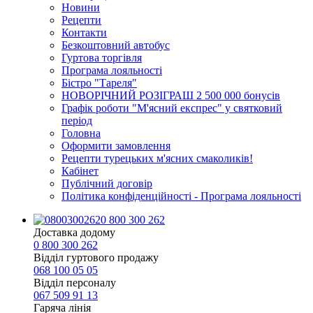
Новини
Рецепти
Контакти
Безкоштовний автобус
Гуртова торгівля
Програма лояльності
Бістро "Тареля"
НОВОРІЧНИЙ РОЗІГРАШ 2 500 000 бонусів
Графік роботи "М'ясний експрес" у святковий
період
Головна
Оформити замовлення
Рецепти турецьких м'ясних смаколиків!
Кабінет
Публічний договір
Політика конфіденційності - Програма лояльності
0 800 300 262
Доставка додому
0 800 300 262
Відділ гуртового продажу
068 100 05 05​
Відділ персоналу
067 509 91 13
Гаряча лінія