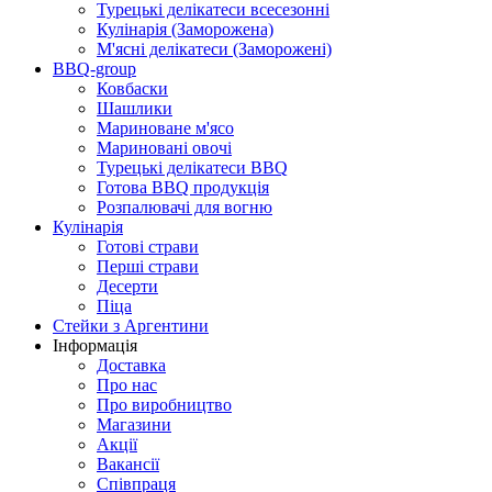
Турецькі делікатеси всесезонні
Кулінарія (Заморожена)
М'ясні делікатеси (Заморожені)
BBQ-group
Ковбаски
Шашлики
Мариноване м'ясо
Мариновані овочі
Турецькі делікатеси BBQ
Готова BBQ продукція
Розпалювачі для вогню
Кулінарія
Готові страви
Перші страви
Десерти
Піца
Стейки з Аргентини
Інформація
Доставка
Про нас
Про виробництво
Магазини
Акції
Вакансії
Співпраця