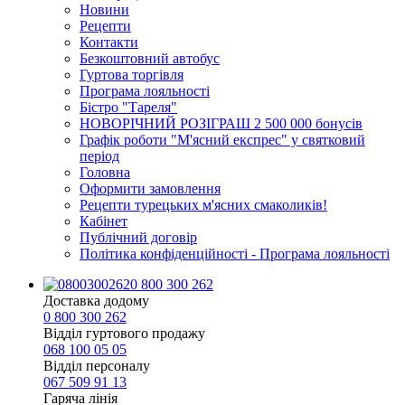
Новини
Рецепти
Контакти
Безкоштовний автобус
Гуртова торгівля
Програма лояльності
Бістро "Тареля"
НОВОРІЧНИЙ РОЗІГРАШ 2 500 000 бонусів
Графік роботи "М'ясний експрес" у святковий
період
Головна
Оформити замовлення
Рецепти турецьких м'ясних смаколиків!
Кабінет
Публічний договір
Політика конфіденційності - Програма лояльності
0 800 300 262
Доставка додому
0 800 300 262
Відділ гуртового продажу
068 100 05 05​
Відділ персоналу
067 509 91 13
Гаряча лінія