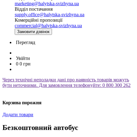
marketing@halytska-svizhyna.ua
Відділ постачання
supply.office@halytska-svizhyna.ua
Комерційні пропозиції
commercial@halytska-svizhyna.ua
Замовити дзвінок
Перегляд
Увійти
0
0
грн
Через технічні неполадки дані про наявність товарів можуть
бути неточними. Для замовлення телефонуйте: 0 800 300 262
Корзина порожня
Додати товари
Безкоштовний автобус