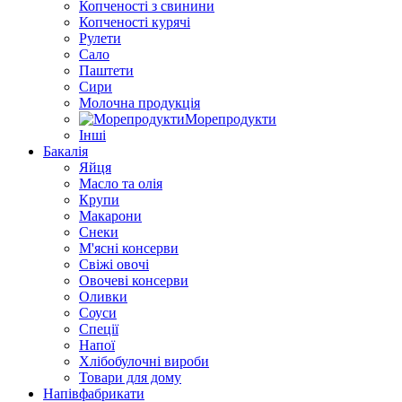
Копченості з свинини
Копченості курячі
Рулети
Сало
Паштети
Сири
Молочна продукція
Морепродукти
Інші
Бакалія
Яйця
Масло та олія
Крупи
Макарони
Снеки
М'ясні консерви
Свіжі овочі
Овочеві консерви
Оливки
Соуси
Спеції
Напої
Хлібобулочні вироби
Товари для дому
Напівфабрикати