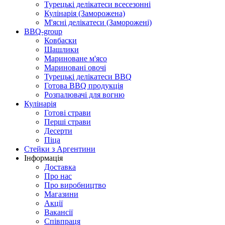
Турецькі делікатеси всесезонні
Кулінарія (Заморожена)
М'ясні делікатеси (Заморожені)
BBQ-group
Ковбаски
Шашлики
Мариноване м'ясо
Мариновані овочі
Турецькі делікатеси BBQ
Готова BBQ продукція
Розпалювачі для вогню
Кулінарія
Готові страви
Перші страви
Десерти
Піца
Стейки з Аргентини
Інформація
Доставка
Про нас
Про виробництво
Магазини
Акції
Вакансії
Співпраця