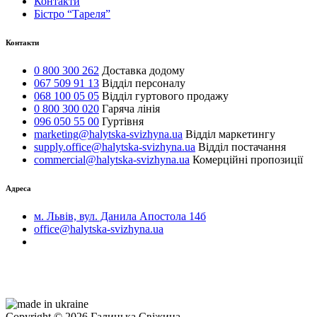
Контакти
Бістро “Тареля”
Контакти
0 800 300 262
Доставка додому
067 509 91 13
Відділ персоналу
068 100 05 05
Відділ гуртового продажу
0 800 300 020
Гаряча лінія
096 050 55 00
Гуртівня
marketing@halytska-svizhyna.ua
Відділ маркетингу
supply.office@halytska-svizhyna.ua
Відділ постачання
commercial@halytska-svizhyna.ua
Комерційні пропозиції
Адреса
м. Львів, вул. Данила Апостола 14б
office@halytska-svizhyna.ua
Copyright © 2026 Галицька Свіжина