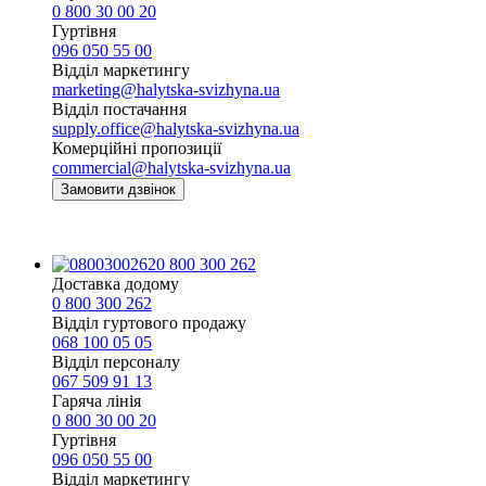
0 800 30 00 20
Гуртівня
096 050 55 00
Відділ маркетингу
marketing@halytska-svizhyna.ua
Відділ постачання
supply.office@halytska-svizhyna.ua
Комерційні пропозиції
commercial@halytska-svizhyna.ua
Замовити дзвінок
0 800 300 262
Доставка додому
0 800 300 262
Відділ гуртового продажу
068 100 05 05​
Відділ персоналу
067 509 91 13
Гаряча лінія
0 800 30 00 20
Гуртівня
096 050 55 00
Відділ маркетингу