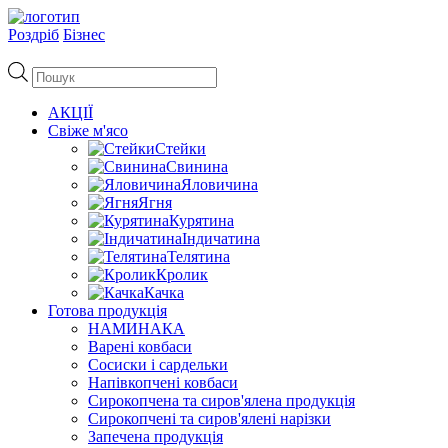
Роздріб
Бізнес
Пошук
товарів
АКЦІЇ
Свіже м'ясо
Стейки
Свинина
Яловичина
Ягня
Курятина
Індичатина
Телятина
Кролик
Качка
Готова продукція
НАМИНАКА
Варені ковбаси
Сосиски і сардельки
Напівкопчені ковбаси
Сирокопчена та сиров'ялена продукція
Сирокопчені та сиров'ялені нарізки
Запечена продукція