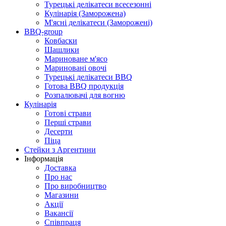
Турецькі делікатеси всесезонні
Кулінарія (Заморожена)
М'ясні делікатеси (Заморожені)
BBQ-group
Ковбаски
Шашлики
Мариноване м'ясо
Мариновані овочі
Турецькі делікатеси BBQ
Готова BBQ продукція
Розпалювачі для вогню
Кулінарія
Готові страви
Перші страви
Десерти
Піца
Стейки з Аргентини
Інформація
Доставка
Про нас
Про виробництво
Магазини
Акції
Вакансії
Співпраця