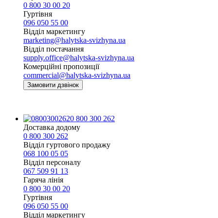
0 800 30 00 20
Гуртівня
096 050 55 00
Відділ маркетингу
marketing@halytska-svizhyna.ua
Відділ постачання
supply.office@halytska-svizhyna.ua
Комерційні пропозиції
commercial@halytska-svizhyna.ua
Замовити дзвінок
0 800 300 262
Доставка додому
0 800 300 262
Відділ гуртового продажу
068 100 05 05​
Відділ персоналу
067 509 91 13
Гаряча лінія
0 800 30 00 20
Гуртівня
096 050 55 00
Відділ маркетингу