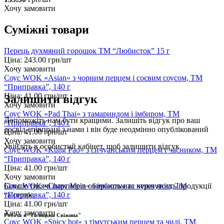
Хочу замовити
Суміжні товари
Перець духмяний горошок ТМ “Любисток” 15 г
Ціна:
243.00
грн/шт
Хочу замовити
Соус WOK «Asian» з чорним перцем і соєвим соусом, ТМ
“Приправка”, 140 г
Ціна:
41.00
грн/шт
Залишити відгук
Хочу замовити
Соус WOK «Pad Thai» з тамариндом і імбиром, ТМ
Допоможіть нам бути кращими. Залишіть відгук про ваш
“Приправка”, 140 г
досвід співпраці з нами і він буде неодмінно опублікований
Ціна:
41.00
грн/шт
Хочу замовити
Увійдіть
в особистий кабінет, щоб залишити відгук
Соус WOK «Kung Pao» з сичуанським перцем і часником, ТМ
“Приправка”, 140 г
Ціна:
41.00
грн/шт
Хочу замовити
Соус WOK «Chow Mein» з імбиром та кунжутом, ТМ
Більше тисячі партнерів обирають нас через якість продукції
“Приправка”, 140 г
та сервіс.
Ціна:
41.00
грн/шт
Хочу замовити
Робота в "Галицька Свіжина"
Соус WOK «Spicy hot» з тімутським перцем та чилі, ТМ