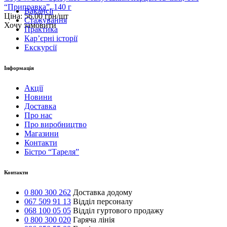
“Приправка”, 140 г
Вакансії
Ціна:
56.00
грн/шт
Стажування
Хочу замовити
Практика
Карʼєрні історії
Екскурсії
Інформація
Акції
Новини
Доставка
Про нас
Про виробництво
Магазини
Контакти
Бістро “Тареля”
Контакти
0 800 300 262
Доставка додому
067 509 91 13
Відділ персоналу
068 100 05 05
Відділ гуртового продажу
0 800 300 020
Гаряча лінія