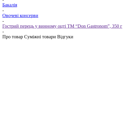
Бакалія
-
Овочеві консерви
-
Гострий перець у винному оцті ТМ “Don Gastronom”, 350 г
-
Про товар
Суміжні товари
Відгуки