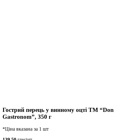
Гострий перець у винному оцті ТМ “Don
Gastronom”, 350 г
*Ціна вказана за 1 шт
139.50
грн/шт