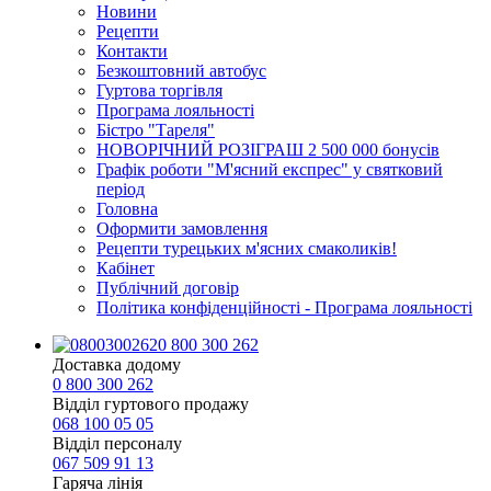
Новини
Рецепти
Контакти
Безкоштовний автобус
Гуртова торгівля
Програма лояльності
Бістро "Тареля"
НОВОРІЧНИЙ РОЗІГРАШ 2 500 000 бонусів
Графік роботи "М'ясний експрес" у святковий
період
Головна
Оформити замовлення
Рецепти турецьких м'ясних смаколиків!
Кабінет
Публічний договір
Політика конфіденційності - Програма лояльності
0 800 300 262
Доставка додому
0 800 300 262
Відділ гуртового продажу
068 100 05 05​
Відділ персоналу
067 509 91 13
Гаряча лінія