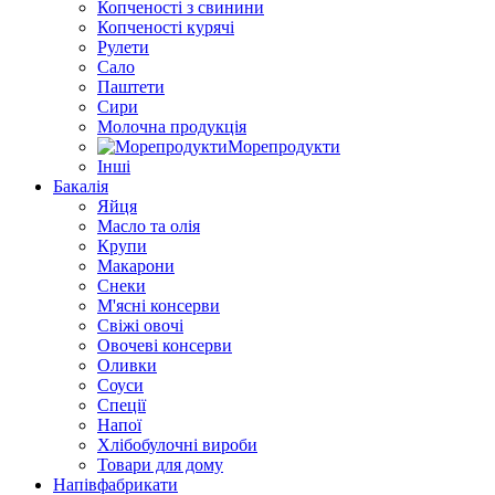
Копченості з свинини
Копченості курячі
Рулети
Сало
Паштети
Сири
Молочна продукція
Морепродукти
Інші
Бакалія
Яйця
Масло та олія
Крупи
Макарони
Снеки
М'ясні консерви
Свіжі овочі
Овочеві консерви
Оливки
Соуси
Спеції
Напої
Хлібобулочні вироби
Товари для дому
Напівфабрикати