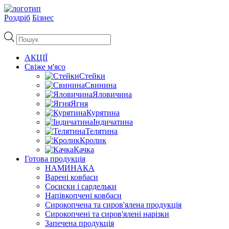
Роздріб
Бізнес
Пошук
товарів
АКЦІЇ
Свіже м'ясо
Стейки
Свинина
Яловичина
Ягня
Курятина
Індичатина
Телятина
Кролик
Качка
Готова продукція
НАМИНАКА
Варені ковбаси
Сосиски і сардельки
Напівкопчені ковбаси
Сирокопчена та сиров'ялена продукція
Сирокопчені та сиров'ялені нарізки
Запечена продукція