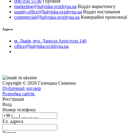
096 050 55 00
Гуртівня
marketing@halytska-svizhyna.ua
Відділ маркетингу
supply.office@halytska-svizhyna.ua
Відділ постачання
commercial@halytska-svizhyna.ua
Комерційні пропозиції
Адреса
м. Львів, вул. Данила Апостола 14б
office@halytska-svizhyna.ua
Copyright © 2026 Галицька Свіжина
Публічний договір
Розробка сайтів
Реєстрація
Вхід
Номер телефону
Ел. адреса
Пароль