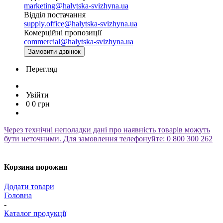
marketing@halytska-svizhyna.ua
Відділ постачання
supply.office@halytska-svizhyna.ua
Комерційні пропозиції
commercial@halytska-svizhyna.ua
Замовити дзвінок
Перегляд
Увійти
0
0
грн
Через технічні неполадки дані про наявність товарів можуть
бути неточними. Для замовлення телефонуйте: 0 800 300 262
Корзина порожня
Додати товари
Головна
-
Каталог продукції
-