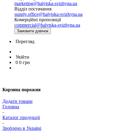
marketing@halytska-svizhyna.ua
Відділ постачання
supply.office@halytska-svizhyna.ua
Комерційні пропозиції
commercial@halytska-svizhyna.ua
Замовити дзвінок
Перегляд
Увійти
0
0
грн
Корзина порожня
Додати товари
Головна
-
Каталог продукції
-
Зроблено в Україні
-