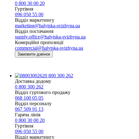
0 800 30 00 20
Гуртівня
096 050 55 00
Відділ маркетингу
marketing@halytska-svizhyna.ua
Відділ постачання
supply.office@halytska-svizhyna.ua
Комерційні пропозиції
commercial@halytska-svizhyna.ua
Замовити дзвінок
0 800 300 262
Доставка додому
0 800 300 262
Відділ гуртового продажу
068 100 05 05​
Відділ персоналу
067 509 91 13
Гаряча лінія
0 800 30 00 20
Гуртівня
096 050 55 00
Відділ маркетингу