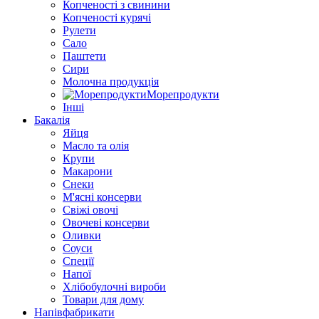
Копченості з свинини
Копченості курячі
Рулети
Сало
Паштети
Сири
Молочна продукція
Морепродукти
Інші
Бакалія
Яйця
Масло та олія
Крупи
Макарони
Снеки
М'ясні консерви
Свіжі овочі
Овочеві консерви
Оливки
Соуси
Спеції
Напої
Хлібобулочні вироби
Товари для дому
Напівфабрикати