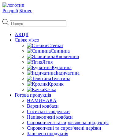
Роздріб
Бізнес
Пошук
товарів
АКЦІЇ
Свіже м'ясо
Стейки
Свинина
Яловичина
Ягня
Курятина
Індичатина
Телятина
Кролик
Качка
Готова продукція
НАМИНАКА
Варені ковбаси
Сосиски і сардельки
Напівкопчені ковбаси
Сирокопчена та сиров'ялена продукція
Сирокопчені та сиров'ялені нарізки
Запечена продукція