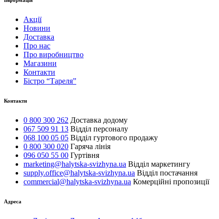
Інформація
Акції
Новини
Доставка
Про нас
Про виробництво
Магазини
Контакти
Бістро “Тареля”
Контакти
0 800 300 262
Доставка додому
067 509 91 13
Відділ персоналу
068 100 05 05
Відділ гуртового продажу
0 800 300 020
Гаряча лінія
096 050 55 00
Гуртівня
marketing@halytska-svizhyna.ua
Відділ маркетингу
supply.office@halytska-svizhyna.ua
Відділ постачання
commercial@halytska-svizhyna.ua
Комерційні пропозиції
Адреса