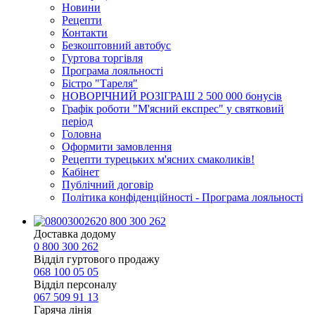
Новини
Рецепти
Контакти
Безкоштовний автобус
Гуртова торгівля
Програма лояльності
Бістро "Тареля"
НОВОРІЧНИЙ РОЗІГРАШ 2 500 000 бонусів
Графік роботи "М'ясний експрес" у святковий
період
Головна
Оформити замовлення
Рецепти турецьких м'ясних смаколиків!
Кабінет
Публічний договір
Політика конфіденційності - Програма лояльності
0 800 300 262
Доставка додому
0 800 300 262
Відділ гуртового продажу
068 100 05 05​
Відділ персоналу
067 509 91 13
Гаряча лінія