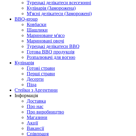
Турецькі делікатеси всесезонні
Кулінарія (Заморожена)
М'ясні делікатеси (Заморожені)
BBQ-group
Ковбаски
Шашлики
Мариноване м'ясо
Мариновані овочі
Турецькі делікатеси BBQ
Готова BBQ продукція
Розпалювачі для вогню
Кулінарія
Готові страви
Перші страви
Десерти
Піца
Стейки з Аргентини
Інформація
Доставка
Про нас
Про виробництво
Магазини
Акції
Вакансії
Співпраця