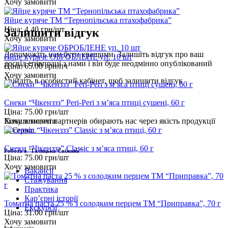
Хочу замовити
Яйце куряче ТМ “Тернопільська птахофабрика”
Ціна:
4.40
грн/шт
Залишити відгук
Хочу замовити
Допоможіть нам бути кращими. Залишіть відгук про ваш
Яйце куряче ОБРОБЛЕНЕ уп. 10 шт
досвід співпраці з нами і він буде неодмінно опублікований
Ціна:
65.00
грн/пч
Хочу замовити
Увійдіть
в особистий кабінет, щоб залишити відгук
Снеки “Чікенззз” Peri-Peri з м’яса птиці сушені, 60 г
Ціна:
75.00
грн/шт
Хочу замовити
Більше тисячі партнерів обирають нас через якість продукції
та сервіс.
Снеки “Чікенззз” Classic з м’яса птиці, 60 г
Робота в "Галицька Свіжина"
Ціна:
75.00
грн/шт
Хочу замовити
Вакансії
Стажування
Практика
Карʼєрні історії
Томатна паста 25 % з солодким перцем ТМ “Приправка”, 70 г
Екскурсії
Ціна:
31.00
грн/шт
Хочу замовити