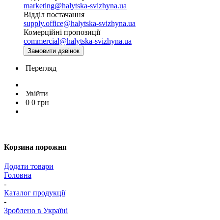
marketing@halytska-svizhyna.ua
Відділ постачання
supply.office@halytska-svizhyna.ua
Комерційні пропозиції
commercial@halytska-svizhyna.ua
Замовити дзвінок
Перегляд
Увійти
0
0
грн
Корзина порожня
Додати товари
Головна
-
Каталог продукції
-
Зроблено в Україні
-