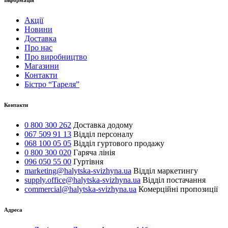
Інформація
Акції
Новини
Доставка
Про нас
Про виробництво
Магазини
Контакти
Бістро “Тареля”
Контакти
0 800 300 262
Доставка додому
067 509 91 13
Відділ персоналу
068 100 05 05
Відділ гуртового продажу
0 800 300 020
Гаряча лінія
096 050 55 00
Гуртівня
marketing@halytska-svizhyna.ua
Відділ маркетингу
supply.office@halytska-svizhyna.ua
Відділ постачання
commercial@halytska-svizhyna.ua
Комерційні пропозиції
Адреса