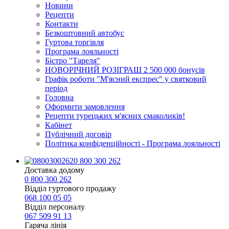
Новини
Рецепти
Контакти
Безкоштовний автобус
Гуртова торгівля
Програма лояльності
Бістро "Тареля"
НОВОРІЧНИЙ РОЗІГРАШ 2 500 000 бонусів
Графік роботи "М'ясний експрес" у святковий
період
Головна
Оформити замовлення
Рецепти турецьких м'ясних смаколиків!
Кабінет
Публічний договір
Політика конфіденційності - Програма лояльності
0 800 300 262
Доставка додому
0 800 300 262
Відділ гуртового продажу
068 100 05 05​
Відділ персоналу
067 509 91 13
Гаряча лінія