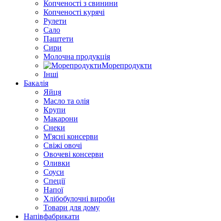
Копченості з свинини
Копченості курячі
Рулети
Сало
Паштети
Сири
Молочна продукція
Морепродукти
Інші
Бакалія
Яйця
Масло та олія
Крупи
Макарони
Снеки
М'ясні консерви
Свіжі овочі
Овочеві консерви
Оливки
Соуси
Спеції
Напої
Хлібобулочні вироби
Товари для дому
Напівфабрикати