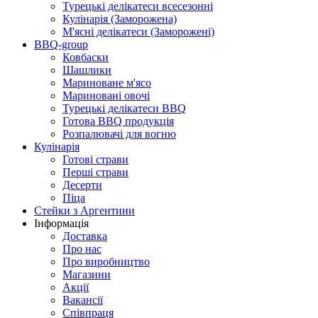
Турецькі делікатеси всесезонні
Кулінарія (Заморожена)
М'ясні делікатеси (Заморожені)
BBQ-group
Ковбаски
Шашлики
Мариноване м'ясо
Мариновані овочі
Турецькі делікатеси BBQ
Готова BBQ продукція
Розпалювачі для вогню
Кулінарія
Готові страви
Перші страви
Десерти
Піца
Стейки з Аргентини
Інформація
Доставка
Про нас
Про виробництво
Магазини
Акції
Вакансії
Співпраця