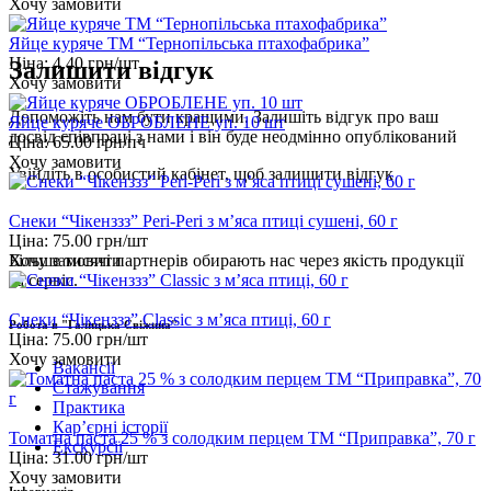
Хочу замовити
Яйце куряче ТМ “Тернопільська птахофабрика”
Ціна:
4.40
грн/шт
Залишити відгук
Хочу замовити
Допоможіть нам бути кращими. Залишіть відгук про ваш
Яйце куряче ОБРОБЛЕНЕ уп. 10 шт
досвід співпраці з нами і він буде неодмінно опублікований
Ціна:
65.00
грн/пч
Хочу замовити
Увійдіть
в особистий кабінет, щоб залишити відгук
Снеки “Чікенззз” Peri-Peri з м’яса птиці сушені, 60 г
Ціна:
75.00
грн/шт
Хочу замовити
Більше тисячі партнерів обирають нас через якість продукції
та сервіс.
Снеки “Чікенззз” Classic з м’яса птиці, 60 г
Робота в "Галицька Свіжина"
Ціна:
75.00
грн/шт
Хочу замовити
Вакансії
Стажування
Практика
Карʼєрні історії
Томатна паста 25 % з солодким перцем ТМ “Приправка”, 70 г
Екскурсії
Ціна:
31.00
грн/шт
Хочу замовити