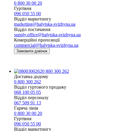
0 800 30 00 20
Гуртівня
096 050 55 00
Відділ маркетингу
marketing@halytska-svizhyna.ua
Відділ постачання
supply.office@halytska-svizhyna.ua
Комерційні пропозиції
commercial@halytska-svizhyna.ua
Замовити дзвінок
0 800 300 262
Доставка додому
0 800 300 262
Відділ гуртового продажу
068 100 05 05​
Відділ персоналу
067 509 91 13
Гаряча лінія
0 800 30 00 20
Гуртівня
096 050 55 00
Відділ маркетингу