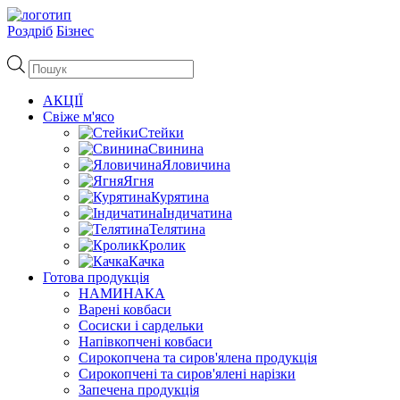
Роздріб
Бізнес
Пошук
товарів
АКЦІЇ
Свіже м'ясо
Стейки
Свинина
Яловичина
Ягня
Курятина
Індичатина
Телятина
Кролик
Качка
Готова продукція
НАМИНАКА
Варені ковбаси
Сосиски і сардельки
Напівкопчені ковбаси
Сирокопчена та сиров'ялена продукція
Сирокопчені та сиров'ялені нарізки
Запечена продукція