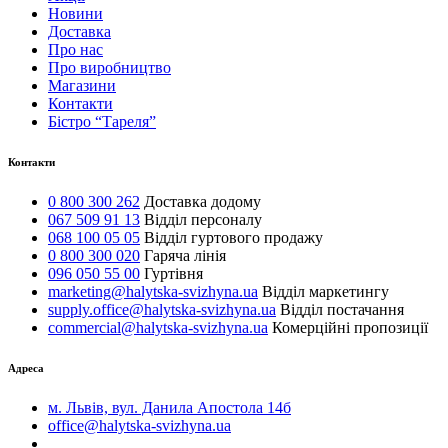
Новини
Доставка
Про нас
Про виробництво
Магазини
Контакти
Бістро “Тареля”
Контакти
0 800 300 262
Доставка додому
067 509 91 13
Відділ персоналу
068 100 05 05
Відділ гуртового продажу
0 800 300 020
Гаряча лінія
096 050 55 00
Гуртівня
marketing@halytska-svizhyna.ua
Відділ маркетингу
supply.office@halytska-svizhyna.ua
Відділ постачання
commercial@halytska-svizhyna.ua
Комерційні пропозиції
Адреса
м. Львів, вул. Данила Апостола 14б
office@halytska-svizhyna.ua