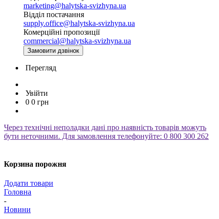
marketing@halytska-svizhyna.ua
Відділ постачання
supply.office@halytska-svizhyna.ua
Комерційні пропозиції
commercial@halytska-svizhyna.ua
Замовити дзвінок
Перегляд
Увійти
0
0
грн
Через технічні неполадки дані про наявність товарів можуть
бути неточними. Для замовлення телефонуйте: 0 800 300 262
Корзина порожня
Додати товари
Головна
-
Новини
-