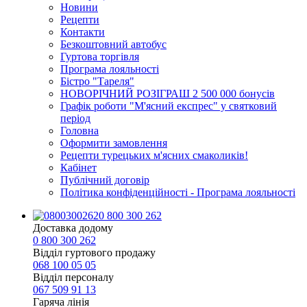
Новини
Рецепти
Контакти
Безкоштовний автобус
Гуртова торгівля
Програма лояльності
Бістро "Тареля"
НОВОРІЧНИЙ РОЗІГРАШ 2 500 000 бонусів
Графік роботи "М'ясний експрес" у святковий
період
Головна
Оформити замовлення
Рецепти турецьких м'ясних смаколиків!
Кабінет
Публічний договір
Політика конфіденційності - Програма лояльності
0 800 300 262
Доставка додому
0 800 300 262
Відділ гуртового продажу
068 100 05 05​
Відділ персоналу
067 509 91 13
Гаряча лінія