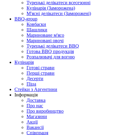
Турецькі делікатеси всесезонні
Кулінарія (Заморожена)
М'ясні делікатеси (Заморожені)
BBQ-group
Ковбаски
Шашлики
Мариноване м'ясо
Мариновані овочі
Турецькі делікатеси BBQ
Готова BBQ продукція
Розпалювачі для вогню
Кулінарія
Готові страви
Перші страви
Десерти
Піца
Стейки з Аргентини
Інформація
Доставка
Про нас
Про виробництво
Магазини
Акції
Вакансії
Співпраця