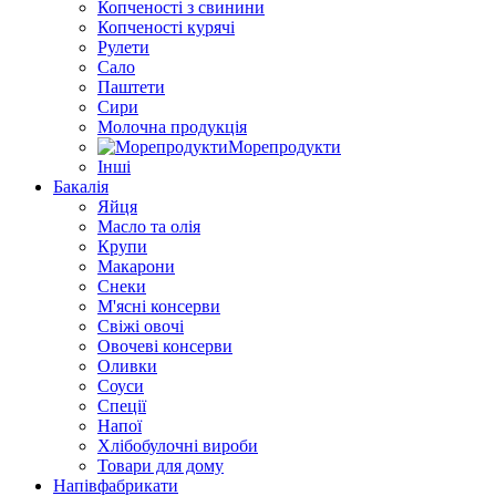
Копченості з свинини
Копченості курячі
Рулети
Сало
Паштети
Сири
Молочна продукція
Морепродукти
Інші
Бакалія
Яйця
Масло та олія
Крупи
Макарони
Снеки
М'ясні консерви
Свіжі овочі
Овочеві консерви
Оливки
Соуси
Спеції
Напої
Хлібобулочні вироби
Товари для дому
Напівфабрикати