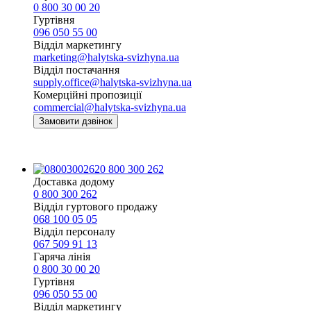
0 800 30 00 20
Гуртівня
096 050 55 00
Відділ маркетингу
marketing@halytska-svizhyna.ua
Відділ постачання
supply.office@halytska-svizhyna.ua
Комерційні пропозиції
commercial@halytska-svizhyna.ua
Замовити дзвінок
0 800 300 262
Доставка додому
0 800 300 262
Відділ гуртового продажу
068 100 05 05​
Відділ персоналу
067 509 91 13
Гаряча лінія
0 800 30 00 20
Гуртівня
096 050 55 00
Відділ маркетингу