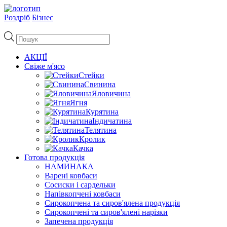
Роздріб
Бізнес
Пошук
товарів
АКЦІЇ
Свіже м'ясо
Стейки
Свинина
Яловичина
Ягня
Курятина
Індичатина
Телятина
Кролик
Качка
Готова продукція
НАМИНАКА
Варені ковбаси
Сосиски і сардельки
Напівкопчені ковбаси
Сирокопчена та сиров'ялена продукція
Сирокопчені та сиров'ялені нарізки
Запечена продукція