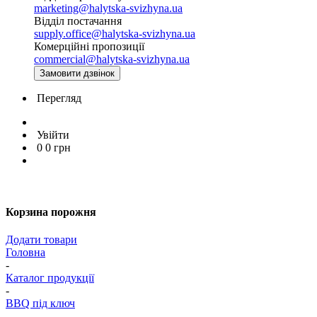
marketing@halytska-svizhyna.ua
Відділ постачання
supply.office@halytska-svizhyna.ua
Комерційні пропозиції
commercial@halytska-svizhyna.ua
Замовити дзвінок
Перегляд
Увійти
0
0
грн
Корзина порожня
Додати товари
Головна
-
Каталог продукції
-
BBQ під ключ
-