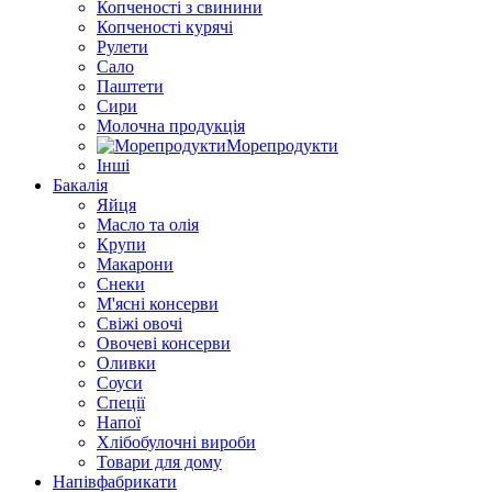
Копченості з свинини
Копченості курячі
Рулети
Сало
Паштети
Сири
Молочна продукція
Морепродукти
Інші
Бакалія
Яйця
Масло та олія
Крупи
Макарони
Снеки
М'ясні консерви
Свіжі овочі
Овочеві консерви
Оливки
Соуси
Спеції
Напої
Хлібобулочні вироби
Товари для дому
Напівфабрикати