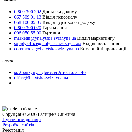
Контакти
0 800 300 262
Доставка додому
067 509 91 13
Відділ персоналу
068 100 05 05
Відділ гуртового продажу
0 800 300 020
Гаряча лінія
096 050 55 00
Гуртівня
marketing@halytska-svizhyna.ua
Відділ маркетингу
supply.office@halytska-svizhyna.ua
Відділ постачання
commercial@halytska-svizhyna.ua
Комерційні пропозиції
Адреса
м. Львів, вул. Данила Апостола 14б
office@halytska-svizhyna.ua
Copyright © 2026 Галицька Свіжина
Публічний договір
Розробка сайтів
Реєстрація