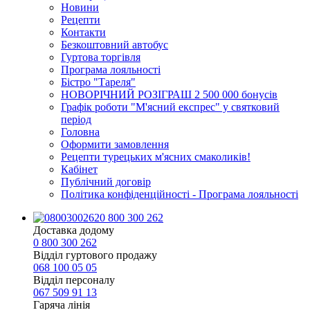
Новини
Рецепти
Контакти
Безкоштовний автобус
Гуртова торгівля
Програма лояльності
Бістро "Тареля"
НОВОРІЧНИЙ РОЗІГРАШ 2 500 000 бонусів
Графік роботи "М'ясний експрес" у святковий
період
Головна
Оформити замовлення
Рецепти турецьких м'ясних смаколиків!
Кабінет
Публічний договір
Політика конфіденційності - Програма лояльності
0 800 300 262
Доставка додому
0 800 300 262
Відділ гуртового продажу
068 100 05 05​
Відділ персоналу
067 509 91 13
Гаряча лінія