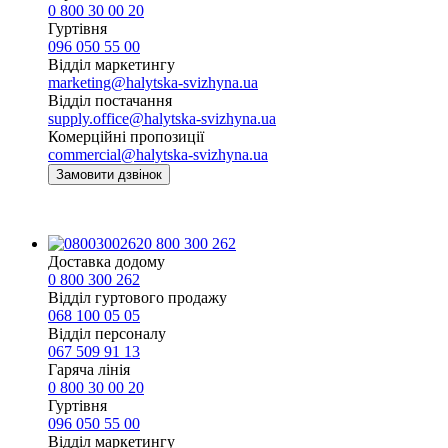
0 800 30 00 20
Гуртівня
096 050 55 00
Відділ маркетингу
marketing@halytska-svizhyna.ua
Відділ постачання
supply.office@halytska-svizhyna.ua
Комерційні пропозиції
commercial@halytska-svizhyna.ua
Замовити дзвінок
0 800 300 262
Доставка додому
0 800 300 262
Відділ гуртового продажу
068 100 05 05​
Відділ персоналу
067 509 91 13
Гаряча лінія
0 800 30 00 20
Гуртівня
096 050 55 00
Відділ маркетингу