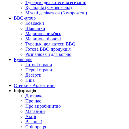
Турецькі делікатеси всесезонні
Кулінарія (Заморожена)
М'ясні делікатеси (Заморожені)
BBQ-group
Ковбаски
Шашлики
Мариноване м'ясо
Мариновані овочі
Турецькі делікатеси BBQ
Готова BBQ продукція
Розпалювачі для вогню
Кулінарія
Готові страви
Перші страви
Десерти
Піца
Стейки з Аргентини
Інформація
Доставка
Про нас
Про виробництво
Магазини
Акції
Вакансії
Співпраця