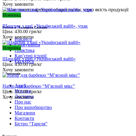
Хочу замовити
Більше тисячі партнерів обирають нас через якість продукції
Новинка
та сервіс.
Шашлик з шиї «Український вайб», упак
Робота в "Галицька Свіжина"
Ціна:
430.00
грн/кг
Хочу замовити
Вакансії
Стажування
Новинка
Практика
Карʼєрні історії
Шашлик з шиї «Український вайб»
Екскурсії
Ціна:
430.00
грн/кг
Хочу замовити
Інформація
Акції
Набір для барбекю “М’ясний мікс”
Новини
Ціна:
312.00
грн/кг
Доставка
Хочу замовити
Про нас
Про виробництво
Магазини
Контакти
Бістро “Тареля”