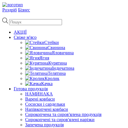
Роздріб
Бізнес
Пошук
товарів
АКЦІЇ
Свіже м'ясо
Стейки
Свинина
Яловичина
Ягня
Курятина
Індичатина
Телятина
Кролик
Качка
Готова продукція
НАМИНАКА
Варені ковбаси
Сосиски і сардельки
Напівкопчені ковбаси
Сирокопчена та сиров'ялена продукція
Сирокопчені та сиров'ялені нарізки
Запечена продукція