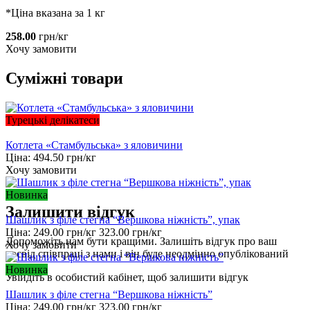
*Ціна вказана за 1 кг
258.00
грн/кг
Хочу замовити
Суміжні товари
Турецькі делікатеси
Котлета «Стамбульська» з яловичини
Ціна:
494.50
грн/кг
Хочу замовити
Новинка
Залишити відгук
Шашлик з філе стегна “Вершкова ніжність”, упак
Ціна:
249.00
грн/кг
323.00
грн/кг
Допоможіть нам бути кращими. Залишіть відгук про ваш
Хочу замовити
досвід співпраці з нами і він буде неодмінно опублікований
Новинка
Увійдіть
в особистий кабінет, щоб залишити відгук
Шашлик з філе стегна “Вершкова ніжність”
Ціна:
249.00
грн/кг
323.00
грн/кг