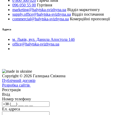
0 800 300 020
Гаряча лінія
096 050 55 00
Гуртівня
marketing@halytska-svizhyna.ua
Відділ маркетингу
supply.office@halytska-svizhyna.ua
Відділ постачання
commercial@halytska-svizhyna.ua
Комерційні пропозиції
Адреса
м. Львів, вул. Данила Апостола 14б
office@halytska-svizhyna.ua
Copyright © 2026 Галицька Свіжина
Публічний договір
Розробка сайтів
Реєстрація
Вхід
Номер телефону
Ел. адреса