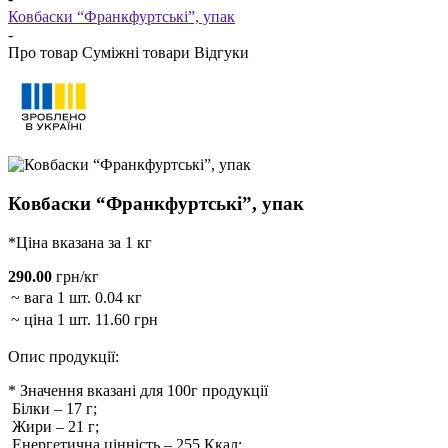
Ковбаски “Франкфуртські”, упак
-
Про товар
Суміжні товари
Відгуки
Ковбаски “Франкфуртські”, упак
*Ціна вказана за 1 кг
290.00
грн/кг
~ вага 1 шт.
0.04 кг
~ ціна 1 шт.
11.60 грн
Опис продукції:
* Значення вказані для 100г продукції
Білки
–
17
г;
Жири
–
21
г;
Енергетична цінність
–
255
Ккал;