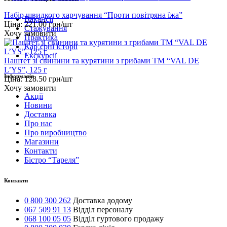
Набір швидкого харчування “Проти повітряна їжа”
Вакансії
Ціна:
221.00
грн/шт
Стажування
Хочу замовити
Практика
Карʼєрні історії
Екскурсії
Паштет зі свинини та курятини з грибами ТМ “VAL DE
L’YS”, 125 г
Інформація
Ціна:
128.50
грн/шт
Хочу замовити
Акції
Новини
Доставка
Про нас
Про виробництво
Магазини
Контакти
Бістро “Тареля”
Контакти
0 800 300 262
Доставка додому
067 509 91 13
Відділ персоналу
068 100 05 05
Відділ гуртового продажу