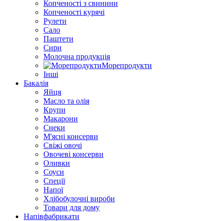
Копченості з свинини
Копченості курячі
Рулети
Сало
Паштети
Сири
Молочна продукція
Морепродукти
Інші
Бакалія
Яйця
Масло та олія
Крупи
Макарони
Снеки
М'ясні консерви
Свіжі овочі
Овочеві консерви
Оливки
Соуси
Спеції
Напої
Хлібобулочні вироби
Товари для дому
Напівфабрикати