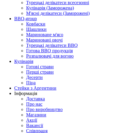
Турецькі делікатеси всесезонні
Кулінарія (Заморожена)
М'ясні делікатеси (Заморожені)
BBQ-group
Ковбаски
Шашлики
Мариноване м'ясо
Мариновані овочі
Турецькі делікатеси BBQ
Готова BBQ продукція
Розпалювачі для вогню
Кулінарія
Готові страви
Перші страви
Десерти
Піца
Стейки з Аргентини
Інформація
Доставка
Про нас
Про виробництво
Магазини
Акції
Вакансії
Співпраця