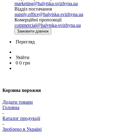
marketing@halytska-svizhyna.ua
Відділ постачання
supply.office@halytska-svizhyna.ua
Комерційні пропозиції
commercial@halytska-svizhyna.ua
Замовити дзвінок
Перегляд
Увійти
0
0
грн
Корзина порожня
Додати товари
Головна
-
Каталог продукції
-
Зроблено в Україні
-