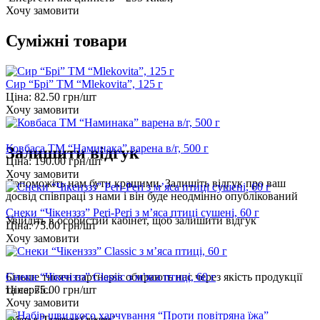
Хочу замовити
Суміжні товари
Сир “Брі” ТМ “Mlekovita”, 125 г
Ціна:
82.50
грн/шт
Хочу замовити
Ковбаса ТМ “Наминака” варена в/г, 500 г
Залишити відгук
Ціна:
190.00
грн/шт
Хочу замовити
Допоможіть нам бути кращими. Залишіть відгук про ваш
досвід співпраці з нами і він буде неодмінно опублікований
Снеки “Чікенззз” Peri-Peri з м’яса птиці сушені, 60 г
Увійдіть
в особистий кабінет, щоб залишити відгук
Ціна:
75.00
грн/шт
Хочу замовити
Снеки “Чікенззз” Classic з м’яса птиці, 60 г
Більше тисячі партнерів обирають нас через якість продукції
Ціна:
75.00
грн/шт
та сервіс.
Хочу замовити
Робота в "Галицька Свіжина"