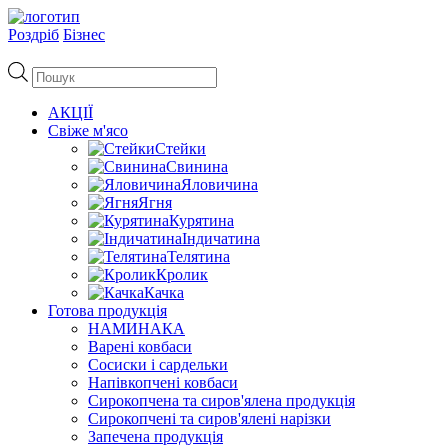
Роздріб
Бізнес
Пошук
товарів
АКЦІЇ
Свіже м'ясо
Стейки
Свинина
Яловичина
Ягня
Курятина
Індичатина
Телятина
Кролик
Качка
Готова продукція
НАМИНАКА
Варені ковбаси
Сосиски і сардельки
Напівкопчені ковбаси
Сирокопчена та сиров'ялена продукція
Сирокопчені та сиров'ялені нарізки
Запечена продукція