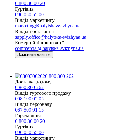
0 800 30 00 20
Гуртівня
096 050 55 00
Відділ маркетингу
marketing@halytska-svizhyna.ua
Відділ постачання
supply.office@halytska-svizhyna.ua
Комерційні пропозиції
commercial@halytska-svizhyna.ua
Замовити дзвінок
0 800 300 262
Доставка додому
0 800 300 262
Відділ гуртового продажу
068 100 05 05​
Відділ персоналу
067 509 91 13
Гаряча лінія
0 800 30 00 20
Гуртівня
096 050 55 00
Відділ маркетингу