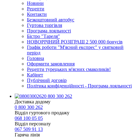
Новини
Рецепти
Контакти
Безкоштовний автобус
Гуртова торгівля
Програма лояльності
Бістро "Тареля"
НОВОРІЧНИЙ РОЗІГРАШ 2 500 000 бонусів
Графік роботи "М'ясний експрес" у святковий
період
Головна
Оформити замовлення
Рецепти турецьких м'ясних смаколиків!
Кабінет
Публічний договір
Політика конфіденційності - Програма лояльності
0 800 300 262
Доставка додому
0 800 300 262
Відділ гуртового продажу
068 100 05 05​
Відділ персоналу
067 509 91 13
Гаряча лінія