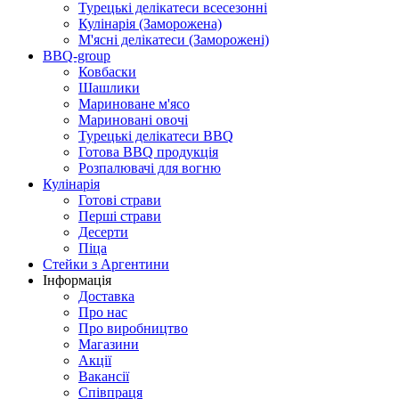
Турецькі делікатеси всесезонні
Кулінарія (Заморожена)
М'ясні делікатеси (Заморожені)
BBQ-group
Ковбаски
Шашлики
Мариноване м'ясо
Мариновані овочі
Турецькі делікатеси BBQ
Готова BBQ продукція
Розпалювачі для вогню
Кулінарія
Готові страви
Перші страви
Десерти
Піца
Стейки з Аргентини
Інформація
Доставка
Про нас
Про виробництво
Магазини
Акції
Вакансії
Співпраця