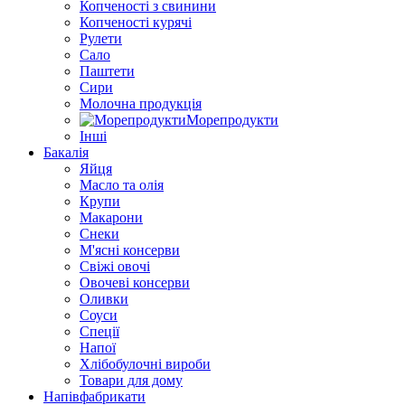
Копченості з свинини
Копченості курячі
Рулети
Сало
Паштети
Сири
Молочна продукція
Морепродукти
Інші
Бакалія
Яйця
Масло та олія
Крупи
Макарони
Снеки
М'ясні консерви
Свіжі овочі
Овочеві консерви
Оливки
Соуси
Спеції
Напої
Хлібобулочні вироби
Товари для дому
Напівфабрикати