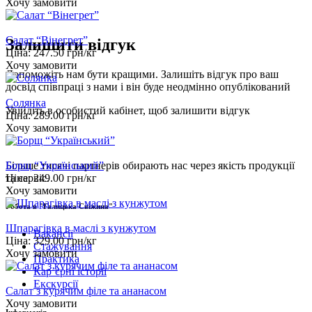
Хочу замовити
Салат “Вінегрет”
Залишити відгук
Ціна:
247.50
грн/кг
Хочу замовити
Допоможіть нам бути кращими. Залишіть відгук про ваш
досвід співпраці з нами і він буде неодмінно опублікований
Солянка
Увійдіть
в особистий кабінет, щоб залишити відгук
Ціна:
289.00
грн/кг
Хочу замовити
Борщ “Український”
Більше тисячі партнерів обирають нас через якість продукції
Ціна:
249.00
грн/кг
та сервіс.
Хочу замовити
Робота в "Галицька Свіжина"
Шпарагівка в маслі з кунжутом
Вакансії
Ціна:
329.00
грн/кг
Стажування
Хочу замовити
Практика
Карʼєрні історії
Екскурсії
Салат з курячим філе та ананасом
Хочу замовити