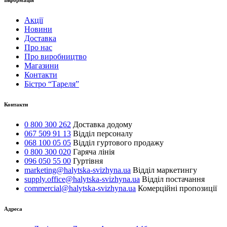
Інформація
Акції
Новини
Доставка
Про нас
Про виробництво
Магазини
Контакти
Бістро “Тареля”
Контакти
0 800 300 262
Доставка додому
067 509 91 13
Відділ персоналу
068 100 05 05
Відділ гуртового продажу
0 800 300 020
Гаряча лінія
096 050 55 00
Гуртівня
marketing@halytska-svizhyna.ua
Відділ маркетингу
supply.office@halytska-svizhyna.ua
Відділ постачання
commercial@halytska-svizhyna.ua
Комерційні пропозиції
Адреса