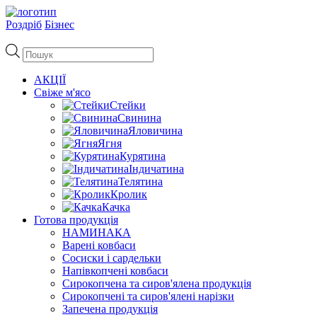
Роздріб
Бізнес
Пошук
товарів
АКЦІЇ
Свіже м'ясо
Стейки
Свинина
Яловичина
Ягня
Курятина
Індичатина
Телятина
Кролик
Качка
Готова продукція
НАМИНАКА
Варені ковбаси
Сосиски і сардельки
Напівкопчені ковбаси
Сирокопчена та сиров'ялена продукція
Сирокопчені та сиров'ялені нарізки
Запечена продукція