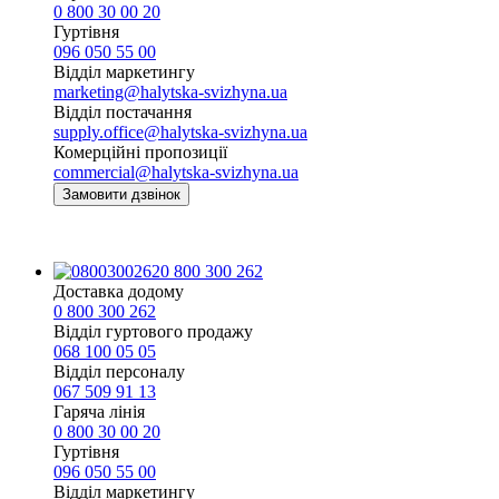
0 800 30 00 20
Гуртівня
096 050 55 00
Відділ маркетингу
marketing@halytska-svizhyna.ua
Відділ постачання
supply.office@halytska-svizhyna.ua
Комерційні пропозиції
commercial@halytska-svizhyna.ua
Замовити дзвінок
0 800 300 262
Доставка додому
0 800 300 262
Відділ гуртового продажу
068 100 05 05​
Відділ персоналу
067 509 91 13
Гаряча лінія
0 800 30 00 20
Гуртівня
096 050 55 00
Відділ маркетингу