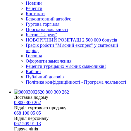
Новини
Рецепти
Контакти
Безкоштовний автобус
Гуртова торгівля
Програма лояльності
Бістро "Тареля"
НОВОРІЧНИЙ РОЗІГРАШ 2 500 000 бонусів
Графік роботи "М'ясний експрес" у святковий
період
Головна
Оформити замовлення
Рецепти турецьких м'ясних смаколиків!
Кабінет
Публічний договір
Політика конфіденційності - Програма лояльності
0 800 300 262
Доставка додому
0 800 300 262
Відділ гуртового продажу
068 100 05 05​
Відділ персоналу
067 509 91 13
Гаряча лінія