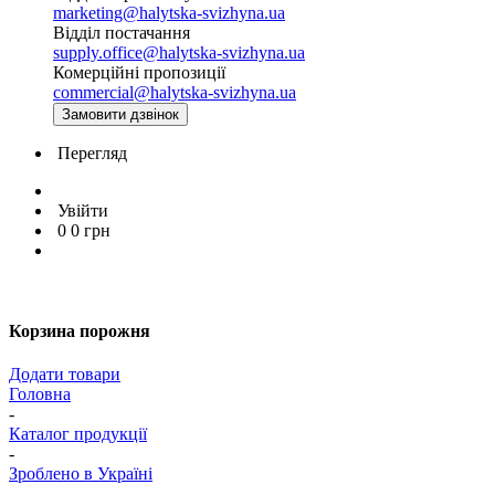
marketing@halytska-svizhyna.ua
Відділ постачання
supply.office@halytska-svizhyna.ua
Комерційні пропозиції
commercial@halytska-svizhyna.ua
Замовити дзвінок
Перегляд
Увійти
0
0
грн
Корзина порожня
Додати товари
Головна
-
Каталог продукції
-
Зроблено в Україні
-