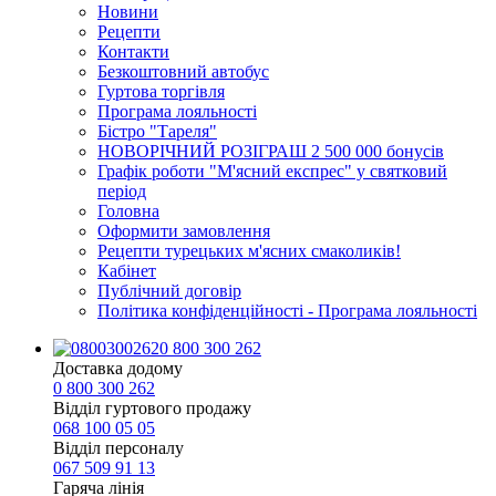
Новини
Рецепти
Контакти
Безкоштовний автобус
Гуртова торгівля
Програма лояльності
Бістро "Тареля"
НОВОРІЧНИЙ РОЗІГРАШ 2 500 000 бонусів
Графік роботи "М'ясний експрес" у святковий
період
Головна
Оформити замовлення
Рецепти турецьких м'ясних смаколиків!
Кабінет
Публічний договір
Політика конфіденційності - Програма лояльності
0 800 300 262
Доставка додому
0 800 300 262
Відділ гуртового продажу
068 100 05 05​
Відділ персоналу
067 509 91 13
Гаряча лінія