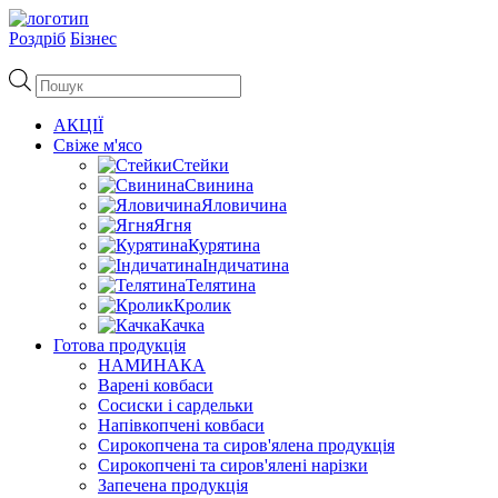
Роздріб
Бізнес
Пошук
товарів
АКЦІЇ
Свіже м'ясо
Стейки
Свинина
Яловичина
Ягня
Курятина
Індичатина
Телятина
Кролик
Качка
Готова продукція
НАМИНАКА
Варені ковбаси
Сосиски і сардельки
Напівкопчені ковбаси
Сирокопчена та сиров'ялена продукція
Сирокопчені та сиров'ялені нарізки
Запечена продукція