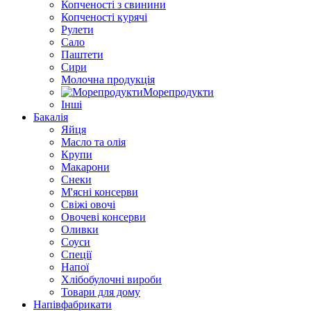
Копченості з свинини
Копченості курячі
Рулети
Сало
Паштети
Сири
Молочна продукція
Морепродукти
Інші
Бакалія
Яйця
Масло та олія
Крупи
Макарони
Снеки
М'ясні консерви
Свіжі овочі
Овочеві консерви
Оливки
Соуси
Спеції
Напої
Хлібобулочні вироби
Товари для дому
Напівфабрикати