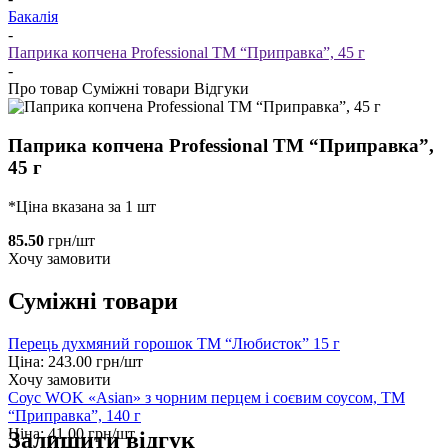
Бакалія
-
Паприка копчена Professional ТМ “Приправка”, 45 г
-
Про товар
Суміжні товари
Відгуки
Паприка копчена Professional ТМ “Приправка”,
45 г
*Ціна вказана за 1 шт
85.50
грн/шт
Хочу замовити
Суміжні товари
Перець духмяний горошок ТМ “Любисток” 15 г
Ціна:
243.00
грн/шт
Хочу замовити
Соус WOK «Asian» з чорним перцем і соєвим соусом, ТМ
“Приправка”, 140 г
Ціна:
41.00
грн/шт
Залишити відгук