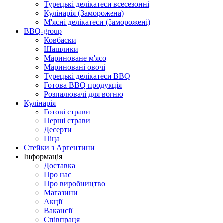
Турецькі делікатеси всесезонні
Кулінарія (Заморожена)
М'ясні делікатеси (Заморожені)
BBQ-group
Ковбаски
Шашлики
Мариноване м'ясо
Мариновані овочі
Турецькі делікатеси BBQ
Готова BBQ продукція
Розпалювачі для вогню
Кулінарія
Готові страви
Перші страви
Десерти
Піца
Стейки з Аргентини
Інформація
Доставка
Про нас
Про виробництво
Магазини
Акції
Вакансії
Співпраця