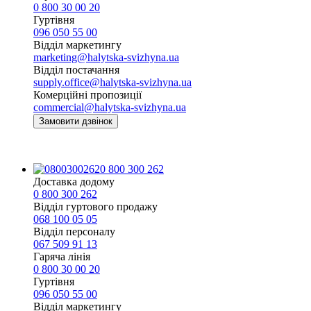
0 800 30 00 20
Гуртівня
096 050 55 00
Відділ маркетингу
marketing@halytska-svizhyna.ua
Відділ постачання
supply.office@halytska-svizhyna.ua
Комерційні пропозиції
commercial@halytska-svizhyna.ua
Замовити дзвінок
0 800 300 262
Доставка додому
0 800 300 262
Відділ гуртового продажу
068 100 05 05​
Відділ персоналу
067 509 91 13
Гаряча лінія
0 800 30 00 20
Гуртівня
096 050 55 00
Відділ маркетингу