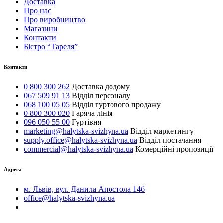
Доставка
Про нас
Про виробництво
Магазини
Контакти
Бістро “Тареля”
Контакти
0 800 300 262
Доставка додому
067 509 91 13
Відділ персоналу
068 100 05 05
Відділ гуртового продажу
0 800 300 020
Гаряча лінія
096 050 55 00
Гуртівня
marketing@halytska-svizhyna.ua
Відділ маркетингу
supply.office@halytska-svizhyna.ua
Відділ постачання
commercial@halytska-svizhyna.ua
Комерційні пропозиції
Адреса
м. Львів, вул. Данила Апостола 14б
office@halytska-svizhyna.ua