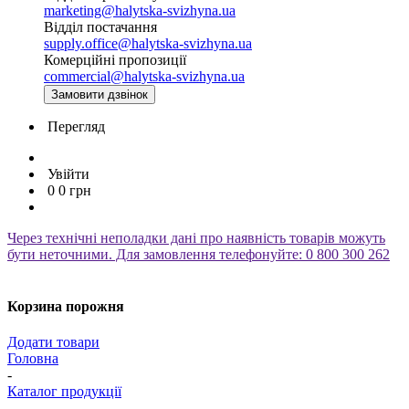
marketing@halytska-svizhyna.ua
Відділ постачання
supply.office@halytska-svizhyna.ua
Комерційні пропозиції
commercial@halytska-svizhyna.ua
Замовити дзвінок
Перегляд
Увійти
0
0
грн
Через технічні неполадки дані про наявність товарів можуть
бути неточними. Для замовлення телефонуйте: 0 800 300 262
Корзина порожня
Додати товари
Головна
-
Каталог продукції
-