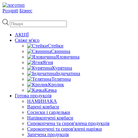
Роздріб
Бізнес
Пошук
товарів
АКЦІЇ
Свіже м'ясо
Стейки
Свинина
Яловичина
Ягня
Курятина
Індичатина
Телятина
Кролик
Качка
Готова продукція
НАМИНАКА
Варені ковбаси
Сосиски і сардельки
Напівкопчені ковбаси
Сирокопчена та сиров'ялена продукція
Сирокопчені та сиров'ялені нарізки
Запечена продукція