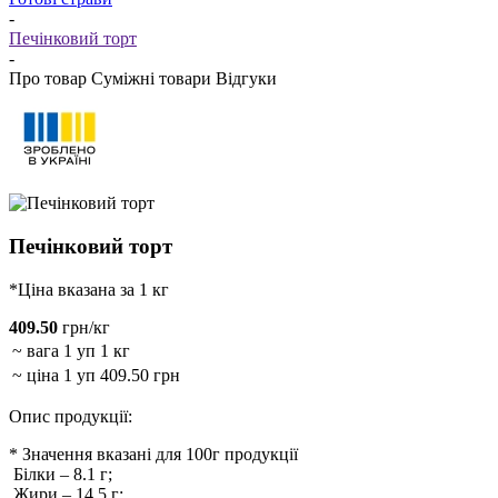
-
Печінковий торт
-
Про товар
Суміжні товари
Відгуки
Печінковий торт
*Ціна вказана за 1 кг
409.50
грн/кг
~ вага 1 уп
1 кг
~ ціна 1 уп
409.50 грн
Опис продукції:
* Значення вказані для 100г продукції
Білки
–
8.1
г;
Жири
–
14.5
г;