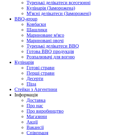
Турецькі делікатеси всесезонні
Кулінарія (Заморожена)
М'ясні делікатеси (Заморожені)
BBQ-group
Ковбаски
Шашлики
Мариноване м'ясо
Мариновані овочі
Турецькі делікатеси BBQ
Готова BBQ продукція
Розпалювачі для вогню
Кулінарія
Готові страви
Перші страви
Десерти
Піца
Стейки з Аргентини
Інформація
Доставка
Про нас
Про виробництво
Магазини
Акції
Вакансії
Співпраця