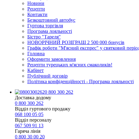
Новини
Рецепти
Контакти
Безкоштовний автобус
Гуртова торгівля
Програма лояльності
Бістро "Тареля"
НОВОРІЧНИЙ РОЗІГРАШ 2 500 000 бонусів
Графік роботи "М'ясний експрес" у святковий періо
Головна
Оформити замовлення
Рецепти турецьких м'ясних смаколиків!
Кабінет
Публічний договір
Політика конфіденційності - Програма лояльності
0 800 300 262
Доставка додому
0 800 300 262
Відділ гуртового продажу
068 100 05 05​
Відділ персоналу
067 509 91 13
Гаряча лінія
0 800 30 00 20