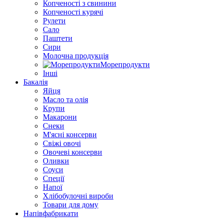
Копченості з свинини
Копченості курячі
Рулети
Сало
Паштети
Сири
Молочна продукція
Морепродукти
Інші
Бакалія
Яйця
Масло та олія
Крупи
Макарони
Снеки
М'ясні консерви
Свіжі овочі
Овочеві консерви
Оливки
Соуси
Спеції
Напої
Хлібобулочні вироби
Товари для дому
Напівфабрикати