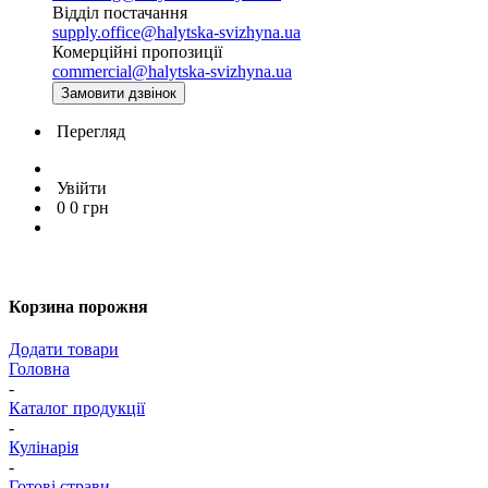
Відділ постачання
supply.office@halytska-svizhyna.ua
Комерційні пропозиції
commercial@halytska-svizhyna.ua
Замовити дзвінок
Перегляд
Увійти
0
0
грн
Корзина порожня
Додати товари
Головна
-
Каталог продукції
-
Кулінарія
-
Готові страви