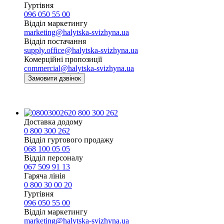
Гуртівня
096 050 55 00
Відділ маркетингу
marketing@halytska-svizhyna.ua
Відділ постачання
supply.office@halytska-svizhyna.ua
Комерційні пропозиції
commercial@halytska-svizhyna.ua
Замовити дзвінок
0 800 300 262
Доставка додому
0 800 300 262
Відділ гуртового продажу
068 100 05 05​
Відділ персоналу
067 509 91 13
Гаряча лінія
0 800 30 00 20
Гуртівня
096 050 55 00
Відділ маркетингу
marketing@halytska-svizhyna.ua