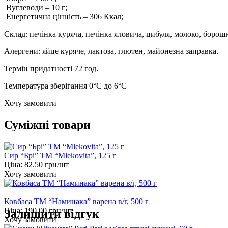
Вуглеводи
–
10
г;
Енергетична цінність
–
306
Ккал;
Склад: печінка куряча, печінка яловича, цибуля, молоко, борошн
Алергени: яйце куряче, лактоза, глютен, майонезна заправка.
Термін придатності 72 год.
Температура зберігання 0°C до 6°C
Хочу замовити
Суміжні товари
Сир “Брі” ТМ “Mlekovita”, 125 г
Ціна:
82.50
грн/шт
Хочу замовити
Ковбаса ТМ “Наминака” варена в/г, 500 г
Ціна:
190.00
грн/шт
Залишити відгук
Хочу замовити