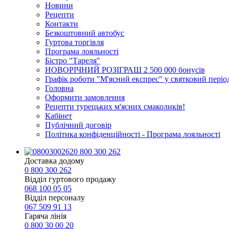
Новини
Рецепти
Контакти
Безкоштовний автобус
Гуртова торгівля
Програма лояльності
Бістро "Тареля"
НОВОРІЧНИЙ РОЗІГРАШ 2 500 000 бонусів
Графік роботи "М'ясний експрес" у святковий періо
Головна
Оформити замовлення
Рецепти турецьких м'ясних смаколиків!
Кабінет
Публічний договір
Політика конфіденційності - Програма лояльності
0 800 300 262
Доставка додому
0 800 300 262
Відділ гуртового продажу
068 100 05 05​
Відділ персоналу
067 509 91 13
Гаряча лінія
0 800 30 00 20