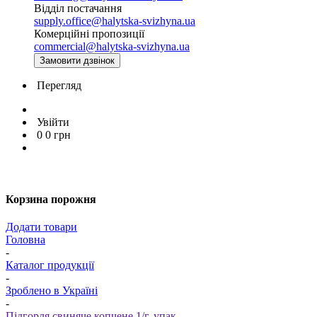
Відділ постачання
supply.office@halytska-svizhyna.ua
Комерційні пропозиції
commercial@halytska-svizhyna.ua
Замовити дзвінок
Перегляд
Увійти
0
0
грн
Корзина порожня
Додати товари
Головна
-
Каталог продукції
-
Зроблено в Україні
-
Підгорля свиняче копчене 1/г, упак