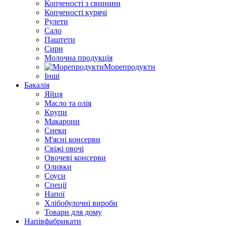
Копченості з свинини
Копченості курячі
Рулети
Сало
Паштети
Сири
Молочна продукція
Морепродукти
Інші
Бакалія
Яйця
Масло та олія
Крупи
Макарони
Снеки
М'ясні консерви
Свіжі овочі
Овочеві консерви
Оливки
Соуси
Спеції
Напої
Хлібобулочні вироби
Товари для дому
Напівфабрикати