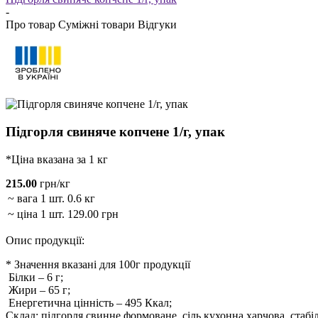
-
Про товар
Суміжні товари
Відгуки
Підгорля свиняче копчене 1/г, упак
*Ціна вказана за 1 кг
215.00
грн/кг
~ вага 1 шт.
0.6 кг
~ ціна 1 шт.
129.00 грн
Опис продукції:
* Значення вказані для 100г продукції
Білки
–
6
г;
Жири
–
65
г;
Енергетична цінність
–
495
Ккал;
Склад: підгорля свинне формоване, сіль кухонна харчова, стабіл