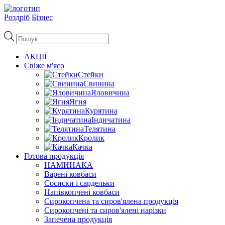
Роздріб
Бізнес
Пошук
товарів
АКЦІЇ
Свіже м'ясо
Стейки
Свинина
Яловичина
Ягня
Курятина
Індичатина
Телятина
Кролик
Качка
Готова продукція
НАМИНАКА
Варені ковбаси
Сосиски і сардельки
Напівкопчені ковбаси
Сирокопчена та сиров'ялена продукція
Сирокопчені та сиров'ялені нарізки
Запечена продукція