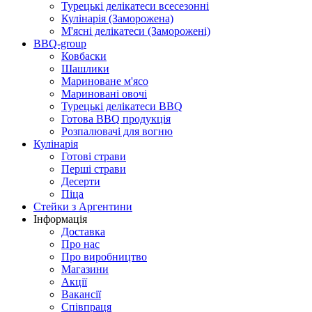
Турецькі делікатеси всесезонні
Кулінарія (Заморожена)
М'ясні делікатеси (Заморожені)
BBQ-group
Ковбаски
Шашлики
Мариноване м'ясо
Мариновані овочі
Турецькі делікатеси BBQ
Готова BBQ продукція
Розпалювачі для вогню
Кулінарія
Готові страви
Перші страви
Десерти
Піца
Стейки з Аргентини
Інформація
Доставка
Про нас
Про виробництво
Магазини
Акції
Вакансії
Співпраця