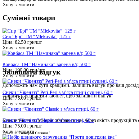
Хочу замовити
Суміжні товари
Сир “Брі” ТМ “Mlekovita”, 125 г
Ціна:
82.50
грн/шт
Хочу замовити
Ковбаса ТМ “Наминака” варена в/г, 500 г
Ціна:
190.00
грн/шт
Залишити відгук
Хочу замовити
Допоможіть нам бути кращими. Залишіть відгук про ваш досвід 
Снеки “Чікенззз” Peri-Peri з м’яса птиці сушені, 60 г
Увійдіть
в особистий кабінет, щоб залишити відгук
Ціна:
75.00
грн/шт
Хочу замовити
Снеки “Чікенззз” Classic з м’яса птиці, 60 г
Більше тисячі партнерів обирають нас через якість продукції та 
Ціна:
75.00
грн/шт
Хочу замовити
Робота в "Галицька Свіжина"