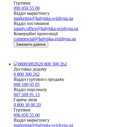
Гуртівня
096 050 55 00
Відділ маркетингу
marketing@halytska-svizhyna.ua
Відділ постачання
supply.office@halytska-svizhyna.ua
Комерційні пропозиції
commercial@halytska-svizhyna.ua
Замовити дзвінок
0 800 300 262
Доставка додому
0 800 300 262
Відділ гуртового продажу
068 100 05 05​
Відділ персоналу
067 509 91 13
Гаряча лінія
0 800 30 00 20
Гуртівня
096 050 55 00
Відділ маркетингу
marketing@halytska-svizhyna.ua