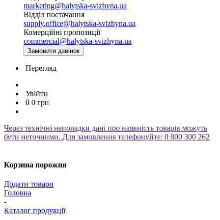
marketing@halytska-svizhyna.ua
Відділ постачання
supply.office@halytska-svizhyna.ua
Комерційні пропозиції
commercial@halytska-svizhyna.ua
Замовити дзвінок
Перегляд
Увійти
0
0
грн
Через технічні неполадки дані про наявність товарів можуть
бути неточними. Для замовлення телефонуйте: 0 800 300 262
Корзина порожня
Додати товари
Головна
-
Каталог продукції
-