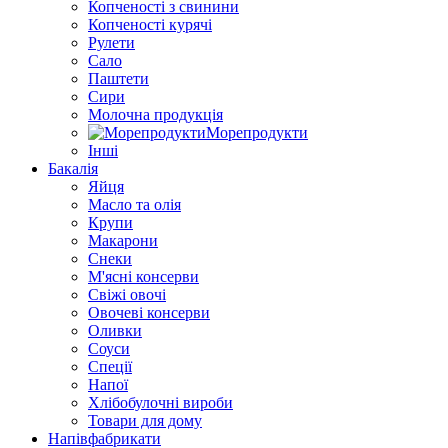
Копченості з свинини
Копченості курячі
Рулети
Сало
Паштети
Сири
Молочна продукція
Морепродукти
Інші
Бакалія
Яйця
Масло та олія
Крупи
Макарони
Снеки
М'ясні консерви
Свіжі овочі
Овочеві консерви
Оливки
Соуси
Спеції
Напої
Хлібобулочні вироби
Товари для дому
Напівфабрикати