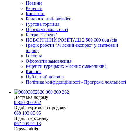
Новини
Рецепти
Контакти
Безкоштовний автобус
Гуртова торгівля
Програма лояльності
Бістро "Тареля"
НОВОРІЧНИЙ РОЗІГРАШ 2 500 000 бонусів
Графік роботи "М'ясний експрес" у святковий
період
Головна
Оформити замовлення
Рецепти турецьких м'ясних смаколиків!
Кабінет
Публічний договір
Політика конфіденційності - Програма лояльності
0 800 300 262
Доставка додому
0 800 300 262
Відділ гуртового продажу
068 100 05 05​
Відділ персоналу
067 509 91 13
Гаряча лінія