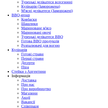
Турецькі делікатеси всесезонні
Кулінарія (Заморожена)
М'ясні делікатеси (Заморожені)
BBQ-group
Ковбаски
Шашлики
Мариноване м'ясо
Мариновані овочі
Турецькі делікатеси BBQ
Готова BBQ продукція
Розпалювачі для вогню
Кулінарія
Готові страви
Перші страви
Десерти
Піца
Стейки з Аргентини
Інформація
Доставка
Про нас
Про виробництво
Магазини
Акції
Вакансії
Співпраця