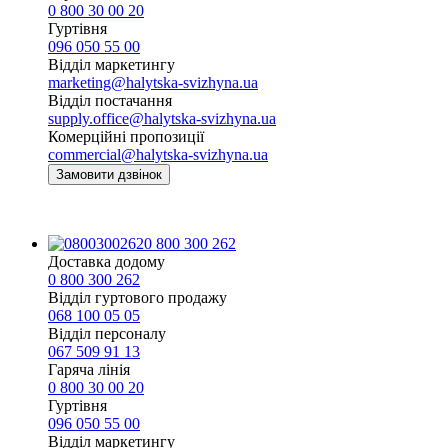
0 800 30 00 20
Гуртівня
096 050 55 00
Відділ маркетингу
marketing@halytska-svizhyna.ua
Відділ постачання
supply.office@halytska-svizhyna.ua
Комерційні пропозиції
commercial@halytska-svizhyna.ua
Замовити дзвінок
0 800 300 262
Доставка додому
0 800 300 262
Відділ гуртового продажу
068 100 05 05​
Відділ персоналу
067 509 91 13
Гаряча лінія
0 800 30 00 20
Гуртівня
096 050 55 00
Відділ маркетингу