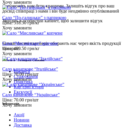
Хочу замовити
Допоможіть нам бути кращими. Залишіть відгук про ваш
досвід співпраці з нами і він буде неодмінно опублікований
Сало “По-галицьки” з паприкою
Увійдіть
в особистий кабінет, щоб залишити відгук
Ціна:
518.50
грн/кг
Хочу замовити
Сало “Мисливське” копчене
Більше тисячі партнерів обирають нас через якість продукції
Ціна:
409.50
грн/кг
та сервіс.
Хочу замовити
Робота в "Галицька Свіжина"
Сало канапкове “Італійське”
Вакансії
Ціна:
70.00
грн/шт
Стажування
Хочу замовити
Практика
Карʼєрні історії
Екскурсії
Сало канапкове “Українське”
Ціна:
70.00
грн/шт
Інформація
Хочу замовити
Акції
Новини
Доставка