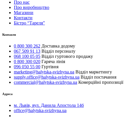
Про нас
Про виробництво
Магазини
Контакти
Бістро “Тареля”
Контакти
0 800 300 262
Доставка додому
067 509 91 13
Відділ персоналу
068 100 05 05
Відділ гуртового продажу
0 800 300 020
Гаряча лінія
096 050 55 00
Гуртівня
marketing@halytska-svizhyna.ua
Відділ маркетингу
supply.office@halytska-svizhyna.ua
Відділ постачання
commercial@halytska-svizhyna.ua
Комерційні пропозиції
Адреса
м. Львів, вул. Данила Апостола 14б
office@halytska-svizhyna.ua