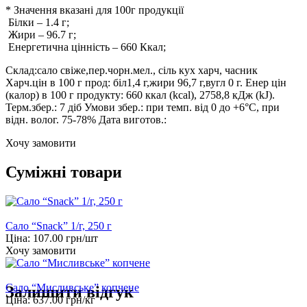
* Значення вказані для 100г продукції
Білки
–
1.4
г;
Жири
–
96.7
г;
Енергетична цінність
–
660
Ккал;
Склад:сало свіже,пер.чорн.мел., сіль кух харч, часник
Харч.цін в 100 г прод: біл1,4 г,жири 96,7 г,вугл 0 г. Енер цін
(калор) в 100 г продукту: 660 ккал (kcal), 2758,8 кДж (kJ).
Терм.збер.: 7 діб Умови збер.: при темп. від 0 до +6°С, при
відн. волог. 75-78% Дата виготов.:
Хочу замовити
Суміжні товари
Сало “Snack” 1/г, 250 г
Ціна:
107.00
грн/шт
Хочу замовити
Сало “Мисливське” копчене
Залишити відгук
Ціна:
637.00
грн/кг