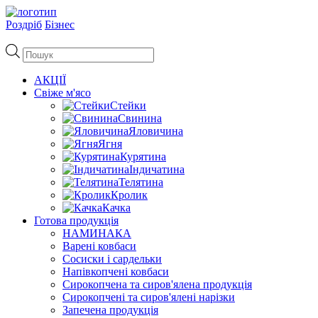
Роздріб
Бізнес
Пошук
товарів
АКЦІЇ
Свіже м'ясо
Стейки
Свинина
Яловичина
Ягня
Курятина
Індичатина
Телятина
Кролик
Качка
Готова продукція
НАМИНАКА
Варені ковбаси
Сосиски і сардельки
Напівкопчені ковбаси
Сирокопчена та сиров'ялена продукція
Сирокопчені та сиров'ялені нарізки
Запечена продукція