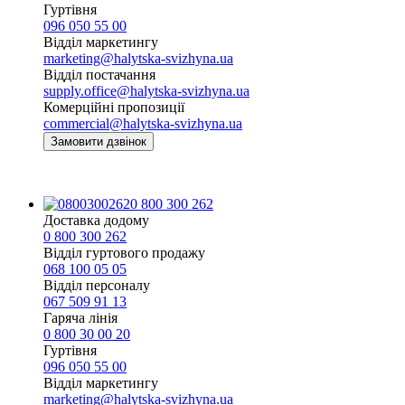
Гуртівня
096 050 55 00
Відділ маркетингу
marketing@halytska-svizhyna.ua
Відділ постачання
supply.office@halytska-svizhyna.ua
Комерційні пропозиції
commercial@halytska-svizhyna.ua
Замовити дзвінок
0 800 300 262
Доставка додому
0 800 300 262
Відділ гуртового продажу
068 100 05 05​
Відділ персоналу
067 509 91 13
Гаряча лінія
0 800 30 00 20
Гуртівня
096 050 55 00
Відділ маркетингу
marketing@halytska-svizhyna.ua