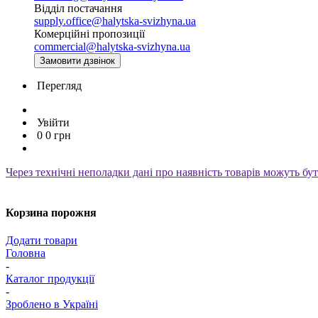
Відділ постачання
supply.office@halytska-svizhyna.ua
Комерційні пропозиції
commercial@halytska-svizhyna.ua
Замовити дзвінок
Перегляд
Увійти
0
0
грн
Через технічні неполадки дані про наявність товарів можуть б
Корзина порожня
Додати товари
Головна
-
Каталог продукції
-
Зроблено в Україні
-