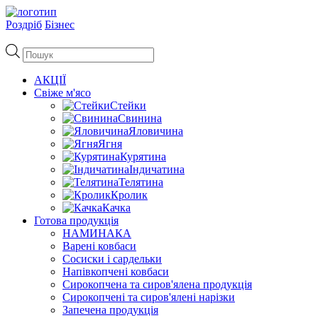
Роздріб
Бізнес
Пошук
товарів
АКЦІЇ
Свіже м'ясо
Стейки
Свинина
Яловичина
Ягня
Курятина
Індичатина
Телятина
Кролик
Качка
Готова продукція
НАМИНАКА
Варені ковбаси
Сосиски і сардельки
Напівкопчені ковбаси
Сирокопчена та сиров'ялена продукція
Сирокопчені та сиров'ялені нарізки
Запечена продукція