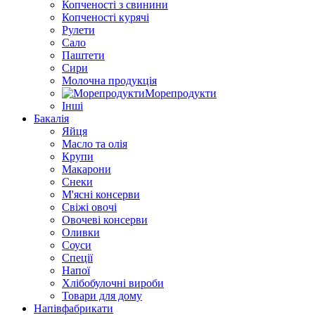
Копченості з свинини
Копченості курячі
Рулети
Сало
Паштети
Сири
Молочна продукція
Морепродукти
Інші
Бакалія
Яйця
Масло та олія
Крупи
Макарони
Снеки
М'ясні консерви
Свіжі овочі
Овочеві консерви
Оливки
Соуси
Спеції
Напої
Хлібобулочні вироби
Товари для дому
Напівфабрикати