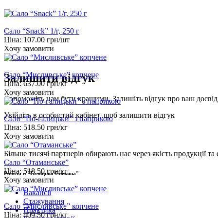
Сало “Snack” 1/г, 250 г
Ціна:
107.00
грн/шт
Хочу замовити
Сало “Мисливське” копчене
Залишити відгук
Ціна:
637.00
грн/кг
Хочу замовити
Допоможіть нам бути кращими. Залишіть відгук про ваш досвід 
Увійдіть
в особистий кабінет, щоб залишити відгук
Сало “По-галицьки” з паприкою
Ціна:
518.50
грн/кг
Хочу замовити
Більше тисячі партнерів обирають нас через якість продукції та 
Сало “Отаманське”
Ціна:
518.50
грн/кг
Робота в "Галицька Свіжина"
Хочу замовити
Вакансії
Стажування
Сало “Мисливське” копчене
Практика
Ціна:
409.50
грн/кг