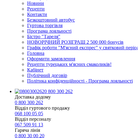
Новини
Рецепти
Контакти
Безкоштовний автобус
Гуртова торгівля
Програма лояльності
Бістро "Тареля"
НОВОРІЧНИЙ РОЗІГРАШ 2 500 000 бонусів
Графік роботи "М'ясний експрес" у святковий періо
Головна
Оформити замовлення
Рецепти турецьких м'ясних смаколиків!
Кабінет
Публічний договір
Політика конфіденційності - Програма лояльності
0 800 300 262
Доставка додому
0 800 300 262
Відділ гуртового продажу
068 100 05 05​
Відділ персоналу
067 509 91 13
Гаряча лінія
0 800 30 00 20