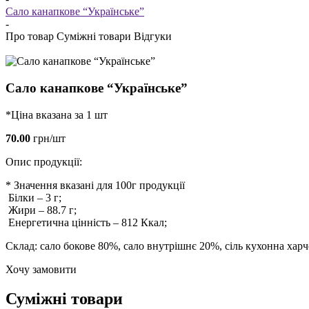
Сало канапкове “Українське”
-
Про товар
Суміжні товари
Відгуки
Сало канапкове “Українське”
*Ціна вказана за 1 шт
70.00
грн/шт
Опис продукції:
* Значення вказані для 100г продукції
Білки
–
3
г;
Жири
–
88.7
г;
Енергетична цінність
–
812
Ккал;
Склад: сало бокове 80%, сало внутрішнє 20%, сіль кухонна харч
Хочу замовити
Суміжні товари