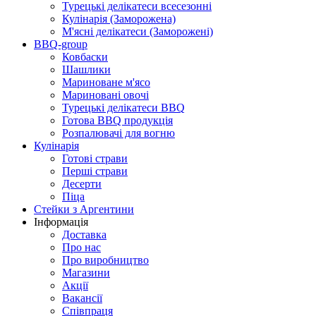
Турецькі делікатеси всесезонні
Кулінарія (Заморожена)
М'ясні делікатеси (Заморожені)
BBQ-group
Ковбаски
Шашлики
Мариноване м'ясо
Мариновані овочі
Турецькі делікатеси BBQ
Готова BBQ продукція
Розпалювачі для вогню
Кулінарія
Готові страви
Перші страви
Десерти
Піца
Стейки з Аргентини
Інформація
Доставка
Про нас
Про виробництво
Магазини
Акції
Вакансії
Співпраця