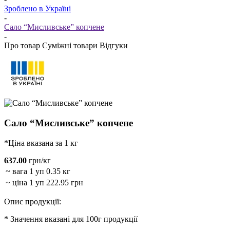
Зроблено в Україні
-
Сало “Мисливське” копчене
-
Про товар
Суміжні товари
Відгуки
Сало “Мисливське” копчене
*Ціна вказана за 1 кг
637.00
грн/кг
~ вага 1 уп
0.35 кг
~ ціна 1 уп
222.95 грн
Опис продукції:
* Значення вказані для 100г продукції