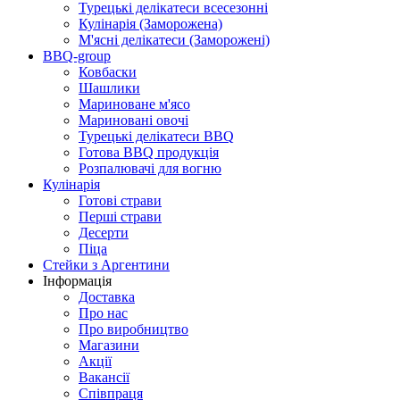
Турецькі делікатеси всесезонні
Кулінарія (Заморожена)
М'ясні делікатеси (Заморожені)
BBQ-group
Ковбаски
Шашлики
Мариноване м'ясо
Мариновані овочі
Турецькі делікатеси BBQ
Готова BBQ продукція
Розпалювачі для вогню
Кулінарія
Готові страви
Перші страви
Десерти
Піца
Стейки з Аргентини
Інформація
Доставка
Про нас
Про виробництво
Магазини
Акції
Вакансії
Співпраця