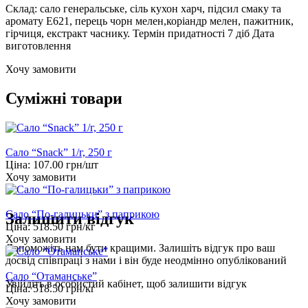
Склад: сало генеральське, сіль кухон харч, підсил смаку та
аромату Е621, перець чорн мелен,коріандр мелен, пажитник,
гірчиця, екстракт часнику. Термін придатності 7 діб Дата
виготовлення
Хочу замовити
Суміжні товари
Сало “Snack” 1/г, 250 г
Ціна:
107.00
грн/шт
Хочу замовити
Сало “По-галицьки” з паприкою
Залишити відгук
Ціна:
518.50
грн/кг
Хочу замовити
Допоможіть нам бути кращими. Залишіть відгук про ваш
досвід співпраці з нами і він буде неодмінно опублікований
Сало “Отаманське”
Увійдіть
в особистий кабінет, щоб залишити відгук
Ціна:
518.50
грн/кг
Хочу замовити