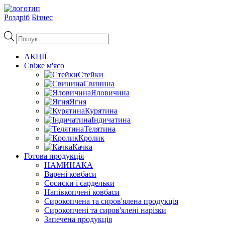
Роздріб
Бізнес
Пошук
товарів
АКЦІЇ
Свіже м'ясо
Стейки
Свинина
Яловичина
Ягня
Курятина
Індичатина
Телятина
Кролик
Качка
Готова продукція
НАМИНАКА
Варені ковбаси
Сосиски і сардельки
Напівкопчені ковбаси
Сирокопчена та сиров'ялена продукція
Сирокопчені та сиров'ялені нарізки
Запечена продукція