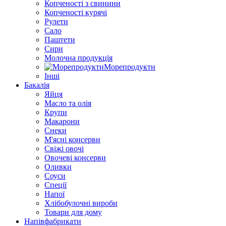
Копченості з свинини
Копченості курячі
Рулети
Сало
Паштети
Сири
Молочна продукція
Морепродукти
Інші
Бакалія
Яйця
Масло та олія
Крупи
Макарони
Снеки
М'ясні консерви
Свіжі овочі
Овочеві консерви
Оливки
Соуси
Спеції
Напої
Хлібобулочні вироби
Товари для дому
Напівфабрикати