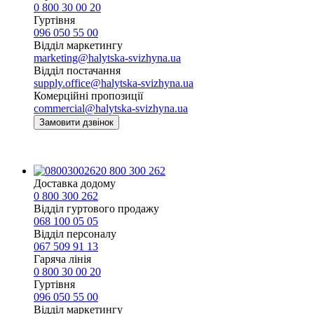
0 800 30 00 20
Гуртівня
096 050 55 00
Відділ маркетингу
marketing@halytska-svizhyna.ua
Відділ постачання
supply.office@halytska-svizhyna.ua
Комерційні пропозиції
commercial@halytska-svizhyna.ua
Замовити дзвінок
0 800 300 262
Доставка додому
0 800 300 262
Відділ гуртового продажу
068 100 05 05​
Відділ персоналу
067 509 91 13
Гаряча лінія
0 800 30 00 20
Гуртівня
096 050 55 00
Відділ маркетингу