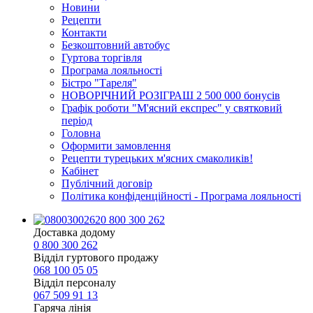
Новини
Рецепти
Контакти
Безкоштовний автобус
Гуртова торгівля
Програма лояльності
Бістро "Тареля"
НОВОРІЧНИЙ РОЗІГРАШ 2 500 000 бонусів
Графік роботи "М'ясний експрес" у святковий
період
Головна
Оформити замовлення
Рецепти турецьких м'ясних смаколиків!
Кабінет
Публічний договір
Політика конфіденційності - Програма лояльності
0 800 300 262
Доставка додому
0 800 300 262
Відділ гуртового продажу
068 100 05 05​
Відділ персоналу
067 509 91 13
Гаряча лінія