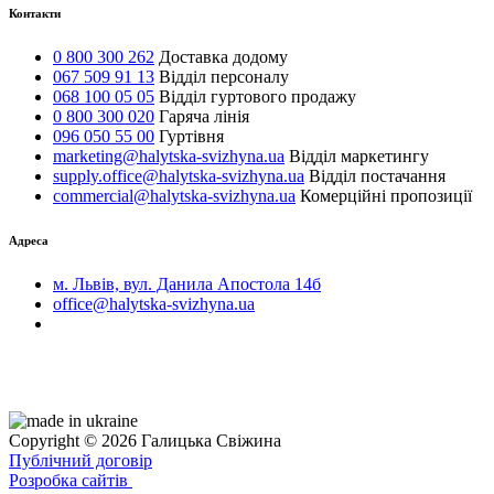
Контакти
0 800 300 262
Доставка додому
067 509 91 13
Відділ персоналу
068 100 05 05
Відділ гуртового продажу
0 800 300 020
Гаряча лінія
096 050 55 00
Гуртівня
marketing@halytska-svizhyna.ua
Відділ маркетингу
supply.office@halytska-svizhyna.ua
Відділ постачання
commercial@halytska-svizhyna.ua
Комерційні пропозиції
Адреса
м. Львів, вул. Данила Апостола 14б
office@halytska-svizhyna.ua
Copyright © 2026 Галицька Свіжина
Публічний договір
Розробка сайтів