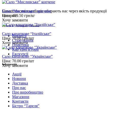
Сало “Мисливське” копчене
Більше тисячі партнерів обирають нас через якість продукції
Ціна:
409.50
грн/кг
та сервіс.
Хочу замовити
Робота в "Галицька Свіжина"
Сало канапкове “Італійське”
Вакансії
Ціна:
70.00
грн/шт
Стажування
Хочу замовити
Практика
Карʼєрні історії
Екскурсії
Сало канапкове “Українське”
Ціна:
70.00
грн/шт
Інформація
Хочу замовити
Акції
Новини
Доставка
Про нас
Про виробництво
Магазини
Контакти
Бістро “Тареля”