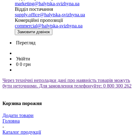
marketing@halytska-svizhyna.ua
Відділ постачання
supply.office@halytska-svizhyna.ua
Комерційні пропозиції
commercial@halytska-svizhyna.ua
Замовити дзвінок
Перегляд
Увійти
0
0
грн
Через технічні неполадки дані про наявність товарів можуть
бути неточними. Для замовлення телефонуйте: 0 800 300 262
Корзина порожня
Додати товари
Головна
-
Каталог продукції
-