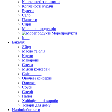
Копченості з свинини
Копченості курячі
Рулети
Сало
Паштети
Сири
Молочна продукція
Морепродукти
Інші
Бакалія
Яйця
Масло та олія
Крупи
Макарони
Снеки
М'ясні консерви
Свіжі овочі
Овочеві консерви
Оливки
Соуси
Спеції
Напої
Хлібобулочні вироби
Товари для дому
Напівфабрикати