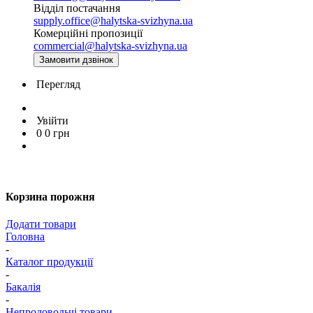
Відділ постачання
supply.office@halytska-svizhyna.ua
Комерційні пропозиції
commercial@halytska-svizhyna.ua
Замовити дзвінок
Перегляд
Увійти
0
0
грн
Корзина порожня
Додати товари
Головна
-
Каталог продукції
-
Бакалія
-
Непродовольчі товари