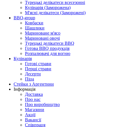
Турецькі делікатеси всесезонні
Кулінарія (Заморожена)
М'ясні делікатеси (Заморожені)
BBQ-group
Ковбаски
Шашлики
Мариноване м'ясо
Мариновані овочі
Турецькі делікатеси BBQ
Готова BBQ продукція
Розпалювачі для вогню
Кулінарія
Готові страви
Перші страви
Десерти
Піца
Стейки з Аргентини
Інформація
Доставка
Про нас
Про виробництво
Магазини
Акції
Вакансії
Співпраця