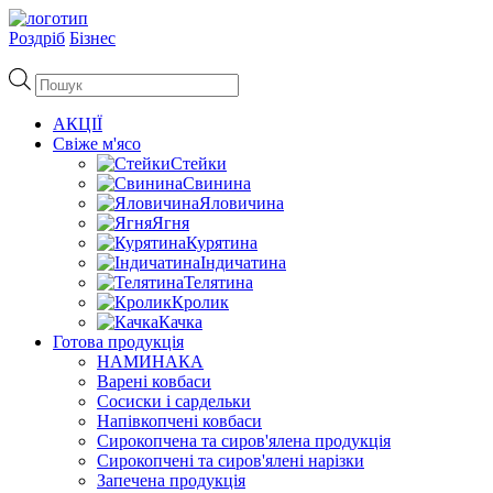
Роздріб
Бізнес
Пошук
товарів
АКЦІЇ
Свіже м'ясо
Стейки
Свинина
Яловичина
Ягня
Курятина
Індичатина
Телятина
Кролик
Качка
Готова продукція
НАМИНАКА
Варені ковбаси
Сосиски і сардельки
Напівкопчені ковбаси
Сирокопчена та сиров'ялена продукція
Сирокопчені та сиров'ялені нарізки
Запечена продукція