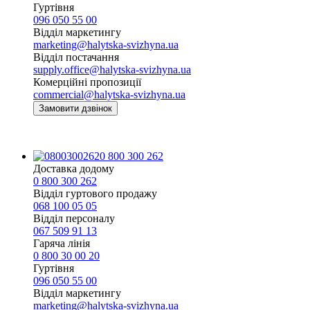
Гуртівня
096 050 55 00
Відділ маркетингу
marketing@halytska-svizhyna.ua
Відділ постачання
supply.office@halytska-svizhyna.ua
Комерційні пропозиції
commercial@halytska-svizhyna.ua
Замовити дзвінок
0 800 300 262
Доставка додому
0 800 300 262
Відділ гуртового продажу
068 100 05 05​
Відділ персоналу
067 509 91 13
Гаряча лінія
0 800 30 00 20
Гуртівня
096 050 55 00
Відділ маркетингу
marketing@halytska-svizhyna.ua