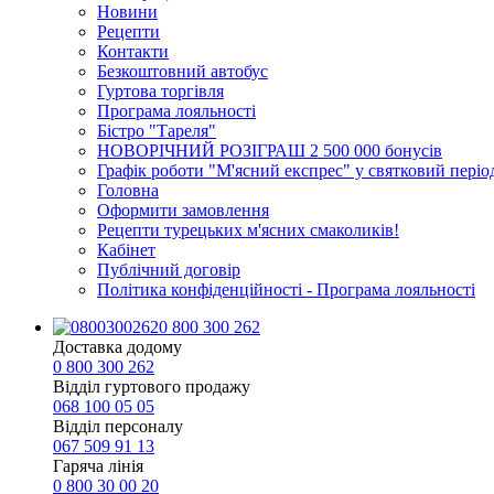
Новини
Рецепти
Контакти
Безкоштовний автобус
Гуртова торгівля
Програма лояльності
Бістро "Тареля"
НОВОРІЧНИЙ РОЗІГРАШ 2 500 000 бонусів
Графік роботи "М'ясний експрес" у святковий періо
Головна
Оформити замовлення
Рецепти турецьких м'ясних смаколиків!
Кабінет
Публічний договір
Політика конфіденційності - Програма лояльності
0 800 300 262
Доставка додому
0 800 300 262
Відділ гуртового продажу
068 100 05 05​
Відділ персоналу
067 509 91 13
Гаряча лінія
0 800 30 00 20