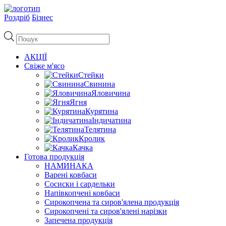
Роздріб
Бізнес
Пошук
товарів
АКЦІЇ
Свіже м'ясо
Стейки
Свинина
Яловичина
Ягня
Курятина
Індичатина
Телятина
Кролик
Качка
Готова продукція
НАМИНАКА
Варені ковбаси
Сосиски і сардельки
Напівкопчені ковбаси
Сирокопчена та сиров'ялена продукція
Сирокопчені та сиров'ялені нарізки
Запечена продукція