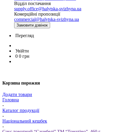
Відділ постачання
supply.office@halytska-svizhyna.ua
Комерційні пропозиції
commercial@halytska-svizhyna.ua
Замовити дзвінок
Перегляд
Увійти
0
0
грн
Корзина порожня
Додати товари
Головна
-
Каталог продукції
-
Національний кешбек
-
Соус томатний “Сацебелі” ТМ “Томатіно”, 460 г