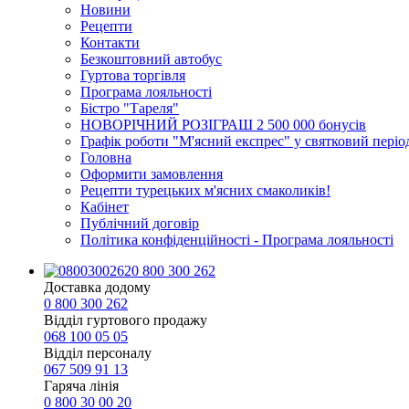
Новини
Рецепти
Контакти
Безкоштовний автобус
Гуртова торгівля
Програма лояльності
Бістро "Тареля"
НОВОРІЧНИЙ РОЗІГРАШ 2 500 000 бонусів
Графік роботи "М'ясний експрес" у святковий періо
Головна
Оформити замовлення
Рецепти турецьких м'ясних смаколиків!
Кабінет
Публічний договір
Політика конфіденційності - Програма лояльності
0 800 300 262
Доставка додому
0 800 300 262
Відділ гуртового продажу
068 100 05 05​
Відділ персоналу
067 509 91 13
Гаряча лінія
0 800 30 00 20