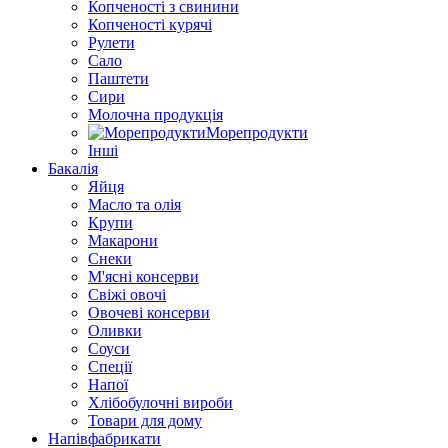
Копченості з свинини
Копченості курячі
Рулети
Сало
Паштети
Сири
Молочна продукція
Морепродукти
Інші
Бакалія
Яйця
Масло та олія
Крупи
Макарони
Снеки
М'ясні консерви
Свіжі овочі
Овочеві консерви
Оливки
Соуси
Спеції
Напої
Хлібобулочні вироби
Товари для дому
Напівфабрикати