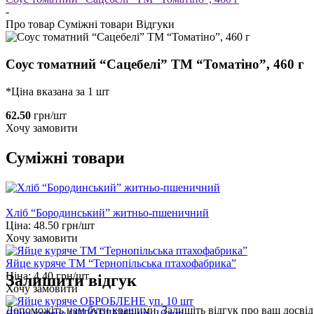
-
Про товар
Суміжні товари
Відгуки
Соус томатний “Сацебелі” ТМ “Томатіно”, 460 г
*Ціна вказана за 1 шт
62.50
грн/шт
Хочу замовити
Суміжні товари
Хліб “Бородинський” житньо-пшеничний
Ціна:
48.50
грн/шт
Хочу замовити
Яйце куряче ТМ “Тернопільська птахофабрика”
Ціна:
4.40
грн/шт
Залишити відгук
Хочу замовити
Допоможіть нам бути кращими. Залишіть відгук про ваш досвід 
Яйце куряче ОБРОБЛЕНЕ уп. 10 шт