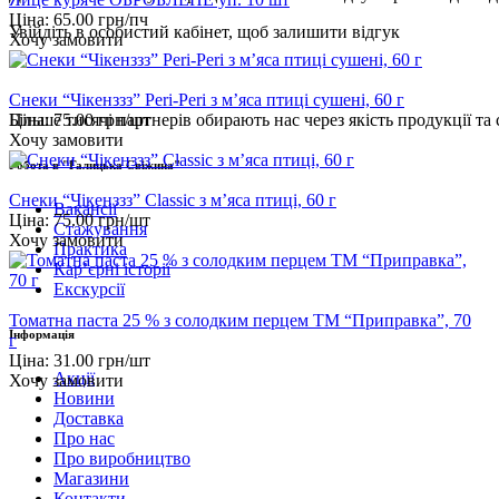
Ціна:
65.00
грн/пч
Увійдіть
в особистий кабінет, щоб залишити відгук
Хочу замовити
Снеки “Чікенззз” Peri-Peri з м’яса птиці сушені, 60 г
Ціна:
75.00
грн/шт
Більше тисячі партнерів обирають нас через якість продукції та 
Хочу замовити
Робота в "Галицька Свіжина"
Снеки “Чікенззз” Classic з м’яса птиці, 60 г
Вакансії
Ціна:
75.00
грн/шт
Стажування
Хочу замовити
Практика
Карʼєрні історії
Екскурсії
Томатна паста 25 % з солодким перцем ТМ “Приправка”, 70
Інформація
г
Ціна:
31.00
грн/шт
Акції
Хочу замовити
Новини
Доставка
Про нас
Про виробництво
Магазини
Контакти