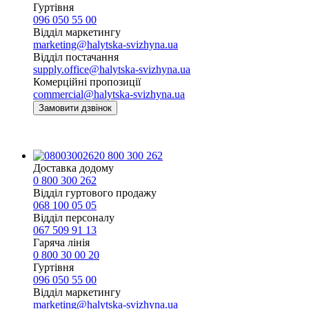
Гуртівня
096 050 55 00
Відділ маркетингу
marketing@halytska-svizhyna.ua
Відділ постачання
supply.office@halytska-svizhyna.ua
Комерційні пропозиції
commercial@halytska-svizhyna.ua
Замовити дзвінок
0 800 300 262
Доставка додому
0 800 300 262
Відділ гуртового продажу
068 100 05 05​
Відділ персоналу
067 509 91 13
Гаряча лінія
0 800 30 00 20
Гуртівня
096 050 55 00
Відділ маркетингу
marketing@halytska-svizhyna.ua