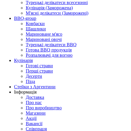
Турецькі делікатеси всесезонні
Кулінарія (Заморожена)
М'ясні делікатеси (Заморожені)
BBQ-group
Ковбаски
Шашлики
Мариноване м'ясо
Мариновані овочі
Турецькі делікатеси BBQ
Готова BBQ продукція
Розпалювачі для вогню
Кулінарія
Готові страви
Перші страви
Десерти
Піца
Стейки з Аргентини
Інформація
Доставка
Про нас
Про виробництво
Магазини
Акції
Вакансії
Співпраця