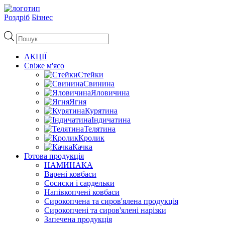
Роздріб
Бізнес
Пошук
товарів
АКЦІЇ
Свіже м'ясо
Стейки
Свинина
Яловичина
Ягня
Курятина
Індичатина
Телятина
Кролик
Качка
Готова продукція
НАМИНАКА
Варені ковбаси
Сосиски і сардельки
Напівкопчені ковбаси
Сирокопчена та сиров'ялена продукція
Сирокопчені та сиров'ялені нарізки
Запечена продукція