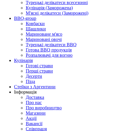
Турецькі делікатеси всесезонні
Кулінарія (Заморожена)
М'ясні делікатеси (Заморожені)
BBQ-group
Ковбаски
Шашлики
Мариноване м'ясо
Мариновані овочі
Турецькі делікатеси BBQ
Готова BBQ продукція
Розпалювачі для вогню
Кулінарія
Готові страви
Перші страви
Десерти
Піца
Стейки з Аргентини
Інформація
Доставка
Про нас
Про виробництво
Магазини
Акції
Вакансії
Співпраця