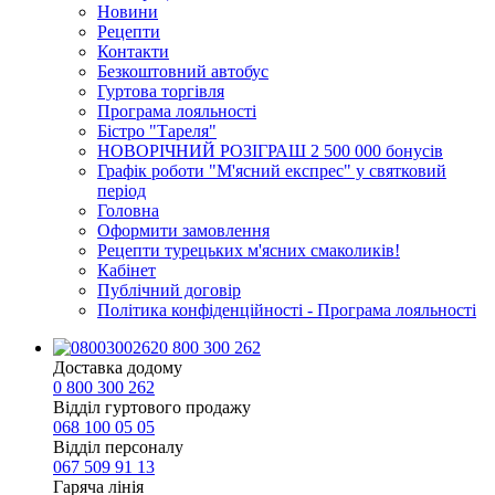
Новини
Рецепти
Контакти
Безкоштовний автобус
Гуртова торгівля
Програма лояльності
Бістро "Тареля"
НОВОРІЧНИЙ РОЗІГРАШ 2 500 000 бонусів
Графік роботи "М'ясний експрес" у святковий
період
Головна
Оформити замовлення
Рецепти турецьких м'ясних смаколиків!
Кабінет
Публічний договір
Політика конфіденційності - Програма лояльності
0 800 300 262
Доставка додому
0 800 300 262
Відділ гуртового продажу
068 100 05 05​
Відділ персоналу
067 509 91 13
Гаряча лінія