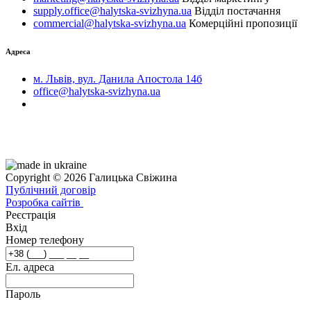
supply.office@halytska-svizhyna.ua
Відділ постачання
commercial@halytska-svizhyna.ua
Комерційні пропозиції
Адреса
м. Львів, вул. Данила Апостола 14б
office@halytska-svizhyna.ua
Copyright © 2026 Галицька Свіжина
Публічний договір
Розробка сайтів
Реєстрація
Вхід
Номер телефону
Ел. адреса
Пароль