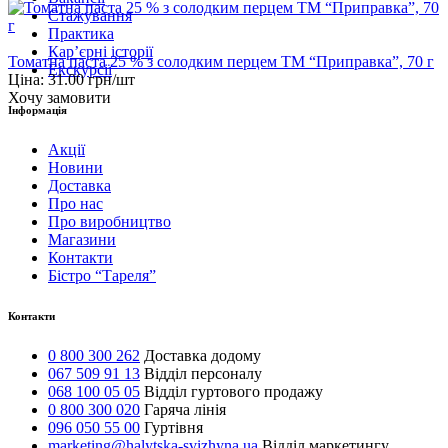
Стажування
Практика
Карʼєрні історії
Томатна паста 25 % з солодким перцем ТМ “Приправка”, 70 г
Екскурсії
Ціна:
31.00
грн/шт
Хочу замовити
Інформація
Акції
Новини
Доставка
Про нас
Про виробництво
Магазини
Контакти
Бістро “Тареля”
Контакти
0 800 300 262
Доставка додому
067 509 91 13
Відділ персоналу
068 100 05 05
Відділ гуртового продажу
0 800 300 020
Гаряча лінія
096 050 55 00
Гуртівня
marketing@halytska-svizhyna.ua
Відділ маркетингу