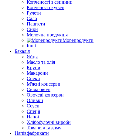
Копченості з свинини
Копченості курячі
Рулети
Сало
Паштети
Сири
Молочна продукція
Морепродукти
Інші
Бакалія
Яйця
Масло та олія
Крупи
Макарони
Снеки
М'ясні консерви
Свіжі овочі
Овочеві консерви
Оливки
Соуси
Спеції
Напої
Хлібобулочні вироби
Товари для дому
Напівфабрикати