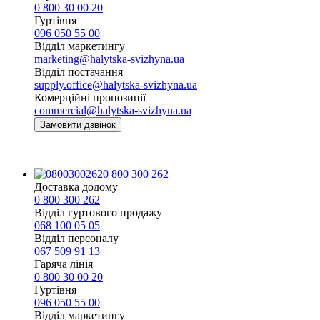
0 800 30 00 20
Гуртівня
096 050 55 00
Відділ маркетингу
marketing@halytska-svizhyna.ua
Відділ постачання
supply.office@halytska-svizhyna.ua
Комерційні пропозиції
commercial@halytska-svizhyna.ua
Замовити дзвінок
0 800 300 262
Доставка додому
0 800 300 262
Відділ гуртового продажу
068 100 05 05​
Відділ персоналу
067 509 91 13
Гаряча лінія
0 800 30 00 20
Гуртівня
096 050 55 00
Відділ маркетингу