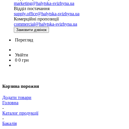
marketing@halytska-svizhyna.ua
Відділ постачання
supply.office@halytska-svizhyna.ua
Комерційні пропозиції
commercial@halytska-svizhyna.ua
Замовити дзвінок
Перегляд
Увійти
0
0
грн
Корзина порожня
Додати товари
Головна
-
Каталог продукції
-
Бакалія
-