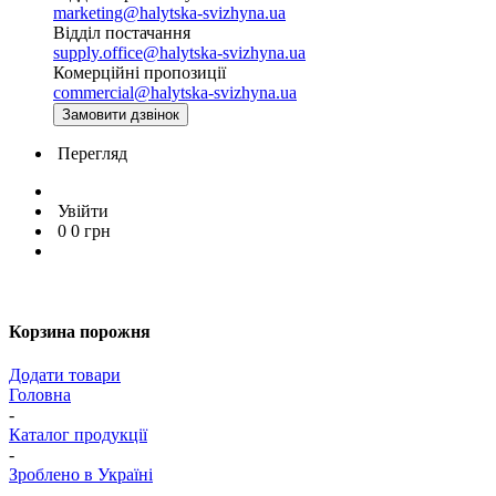
marketing@halytska-svizhyna.ua
Відділ постачання
supply.office@halytska-svizhyna.ua
Комерційні пропозиції
commercial@halytska-svizhyna.ua
Замовити дзвінок
Перегляд
Увійти
0
0
грн
Корзина порожня
Додати товари
Головна
-
Каталог продукції
-
Зроблено в Україні
-