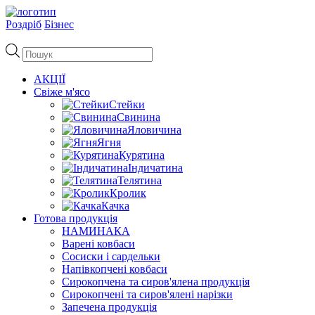
Роздріб
Бізнес
Пошук
товарів
АКЦІЇ
Свіже м'ясо
Стейки
Свинина
Яловичина
Ягня
Курятина
Індичатина
Телятина
Кролик
Качка
Готова продукція
НАМИНАКА
Варені ковбаси
Сосиски і сардельки
Напівкопчені ковбаси
Сирокопчена та сиров'ялена продукція
Сирокопчені та сиров'ялені нарізки
Запечена продукція