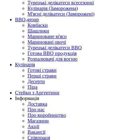
Турецькі делікатеси всесезонні
Кулінарія (Заморожена)
М'ясні делікатеси (Заморожені)
BBQ-group
Ковбаски
Шашлики
Мариноване м'ясо
Мариновані овочі
Турецькі делікатеси BBQ
Готова BBQ продукція
Розпалювачі для вогню
Кулінарія
Готові страви
Перші страви
Десерти
Піца
Стейки з Аргентини
Інформація
Доставка
Про нас
Про виробництво
Магазини
Акції
Вакансії
Співпраця