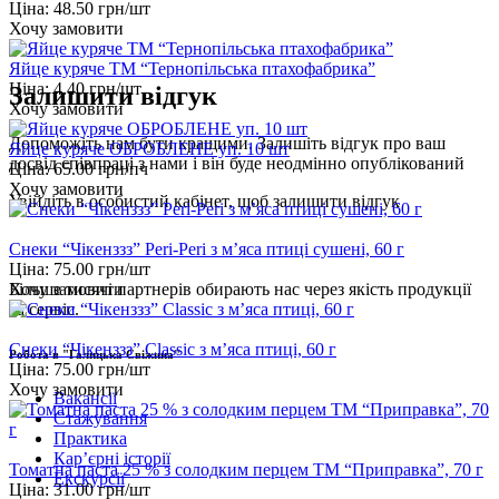
Ціна:
48.50
грн/шт
Хочу замовити
Яйце куряче ТМ “Тернопільська птахофабрика”
Ціна:
4.40
грн/шт
Залишити відгук
Хочу замовити
Допоможіть нам бути кращими. Залишіть відгук про ваш
Яйце куряче ОБРОБЛЕНЕ уп. 10 шт
досвід співпраці з нами і він буде неодмінно опублікований
Ціна:
65.00
грн/пч
Хочу замовити
Увійдіть
в особистий кабінет, щоб залишити відгук
Снеки “Чікенззз” Peri-Peri з м’яса птиці сушені, 60 г
Ціна:
75.00
грн/шт
Хочу замовити
Більше тисячі партнерів обирають нас через якість продукції
та сервіс.
Снеки “Чікенззз” Classic з м’яса птиці, 60 г
Робота в "Галицька Свіжина"
Ціна:
75.00
грн/шт
Хочу замовити
Вакансії
Стажування
Практика
Карʼєрні історії
Томатна паста 25 % з солодким перцем ТМ “Приправка”, 70 г
Екскурсії
Ціна:
31.00
грн/шт