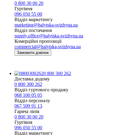
0 800 30 00 20
Гуртівня
096 050 55 00
Відділ маркетингу
marketing@halytska-svizhyna.ua
Відділ постачання
supply.office@halytska-svizhyna.ua
Комерційні пропозиції
commercial@halytska-svizhyna.ua
Замовити дзвінок
0 800 300 262
Доставка додому
0 800 300 262
Відділ гуртового продажу
068 100 05 05​
Відділ персоналу
067 509 91 13
Гаряча лінія
0 800 30 00 20
Гуртівня
096 050 55 00
Відділ маркетингу