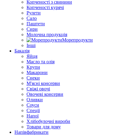
Копченості з свинини
Копченості курячі
Рулети
Сало
Паштети
Сири
Молочна продукція
Морепродукти
Інші
Бакалія
Яйця
Масло та олія
Крупи
Макарони
Снеки
М'ясні консерви
Свіжі овочі
Овочеві консерви
Оливки
Соуси
Спеції
Напої
Хлібобулочні вироби
Товари для дому
Напівфабрикати