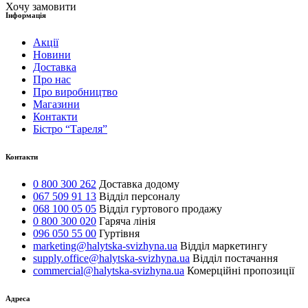
Хочу замовити
Інформація
Акції
Новини
Доставка
Про нас
Про виробництво
Магазини
Контакти
Бістро “Тареля”
Контакти
0 800 300 262
Доставка додому
067 509 91 13
Відділ персоналу
068 100 05 05
Відділ гуртового продажу
0 800 300 020
Гаряча лінія
096 050 55 00
Гуртівня
marketing@halytska-svizhyna.ua
Відділ маркетингу
supply.office@halytska-svizhyna.ua
Відділ постачання
commercial@halytska-svizhyna.ua
Комерційні пропозиції
Адреса