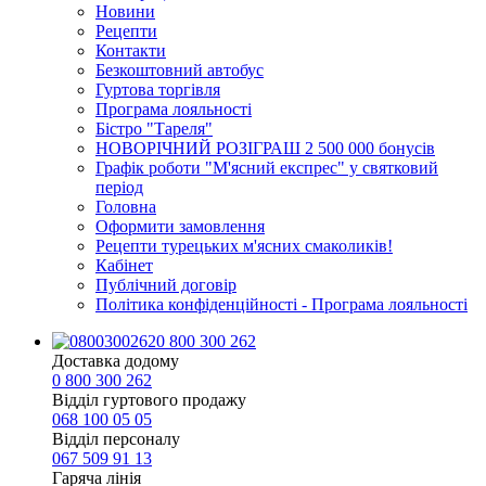
Новини
Рецепти
Контакти
Безкоштовний автобус
Гуртова торгівля
Програма лояльності
Бістро "Тареля"
НОВОРІЧНИЙ РОЗІГРАШ 2 500 000 бонусів
Графік роботи "М'ясний експрес" у святковий
період
Головна
Оформити замовлення
Рецепти турецьких м'ясних смаколиків!
Кабінет
Публічний договір
Політика конфіденційності - Програма лояльності
0 800 300 262
Доставка додому
0 800 300 262
Відділ гуртового продажу
068 100 05 05​
Відділ персоналу
067 509 91 13
Гаряча лінія