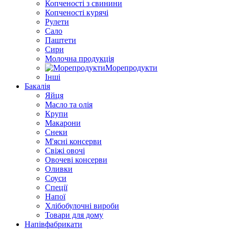
Копченості з свинини
Копченості курячі
Рулети
Сало
Паштети
Сири
Молочна продукція
Морепродукти
Інші
Бакалія
Яйця
Масло та олія
Крупи
Макарони
Снеки
М'ясні консерви
Свіжі овочі
Овочеві консерви
Оливки
Соуси
Спеції
Напої
Хлібобулочні вироби
Товари для дому
Напівфабрикати