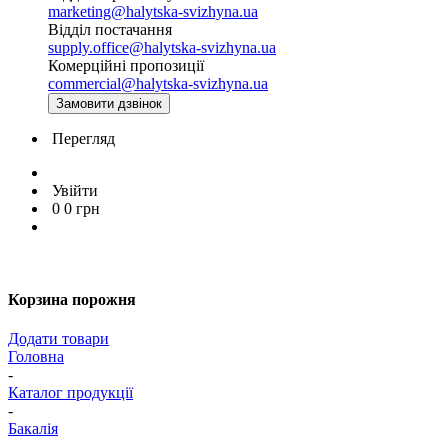
marketing@halytska-svizhyna.ua
Відділ постачання
supply.office@halytska-svizhyna.ua
Комерційні пропозиції
commercial@halytska-svizhyna.ua
Замовити дзвінок
Перегляд
Увійти
0
0
грн
Корзина порожня
Додати товари
Головна
-
Каталог продукції
-
Бакалія
-