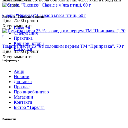
та сервіс.
Снеки “Чікенззз” Classic з м’яса птиці, 60 г
Робота в "Галицька Свіжина"
Ціна:
75.00
грн/шт
Хочу замовити
Вакансії
Стажування
Практика
Карʼєрні історії
Томатна паста 25 % з солодким перцем ТМ “Приправка”, 70 г
Екскурсії
Ціна:
31.00
грн/шт
Хочу замовити
Інформація
Акції
Новини
Доставка
Про нас
Про виробництво
Магазини
Контакти
Бістро “Тареля”
Контакти