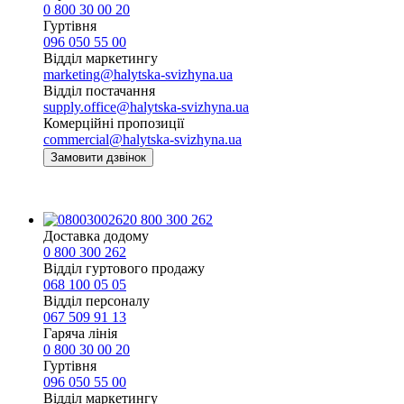
0 800 30 00 20
Гуртівня
096 050 55 00
Відділ маркетингу
marketing@halytska-svizhyna.ua
Відділ постачання
supply.office@halytska-svizhyna.ua
Комерційні пропозиції
commercial@halytska-svizhyna.ua
Замовити дзвінок
0 800 300 262
Доставка додому
0 800 300 262
Відділ гуртового продажу
068 100 05 05​
Відділ персоналу
067 509 91 13
Гаряча лінія
0 800 30 00 20
Гуртівня
096 050 55 00
Відділ маркетингу