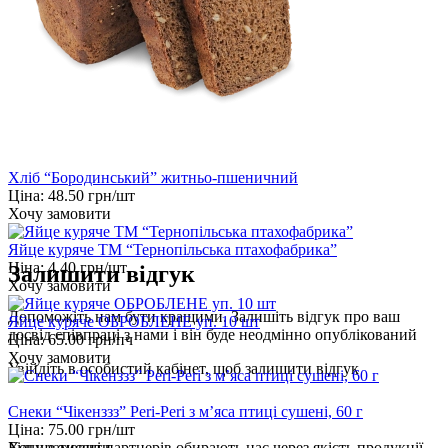
Хліб “Бородинський” житньо-пшеничний
Ціна:
48.50
грн/шт
Хочу замовити
Яйце куряче ТМ “Тернопільська птахофабрика”
Ціна:
4.40
грн/шт
Залишити відгук
Хочу замовити
Допоможіть нам бути кращими. Залишіть відгук про ваш
Яйце куряче ОБРОБЛЕНЕ уп. 10 шт
досвід співпраці з нами і він буде неодмінно опублікований
Ціна:
65.00
грн/пч
Хочу замовити
Увійдіть
в особистий кабінет, щоб залишити відгук
Снеки “Чікенззз” Peri-Peri з м’яса птиці сушені, 60 г
Ціна:
75.00
грн/шт
Хочу замовити
Більше тисячі партнерів обирають нас через якість продукції