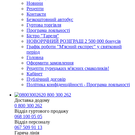
Новини
Рецепти
Контакти
Безкоштовний автобус
Гуртова торгівля
Програма лояльності
Бістро "Тареля"
НОВОРІЧНИЙ РОЗІГРАШ 2 500 000 бонусів
Графік роботи "М'ясний експрес" у святковий
період
Головна
Оформити замовлення
Рецепти турецьких м'ясних смаколиків!
Кабінет
Публічний договір
Політика конфіденційності - Програма лояльності
0 800 300 262
Доставка додому
0 800 300 262
Відділ гуртового продажу
068 100 05 05​
Відділ персоналу
067 509 91 13
Гаряча лінія