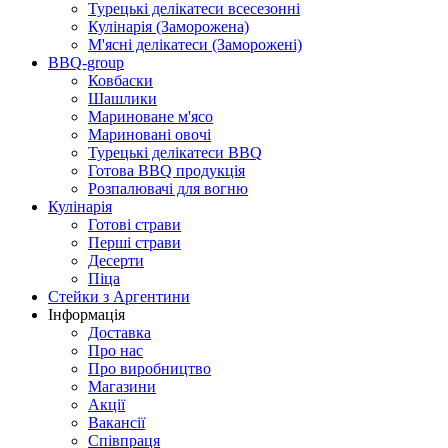
Турецькі делікатеси всесезонні
Кулінарія (Заморожена)
М'ясні делікатеси (Заморожені)
BBQ-group
Ковбаски
Шашлики
Мариноване м'ясо
Мариновані овочі
Турецькі делікатеси BBQ
Готова BBQ продукція
Розпалювачі для вогню
Кулінарія
Готові страви
Перші страви
Десерти
Піца
Стейки з Аргентини
Інформація
Доставка
Про нас
Про виробництво
Магазини
Акції
Вакансії
Співпраця