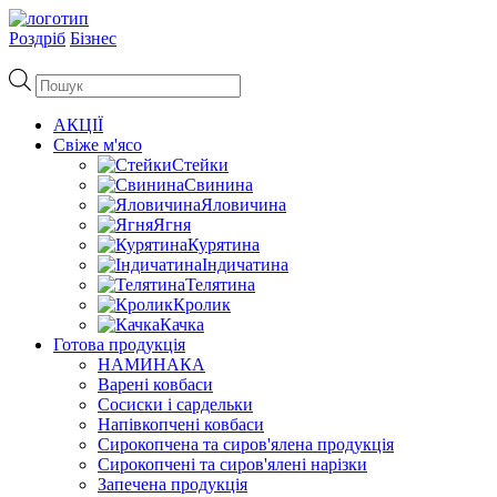
Роздріб
Бізнес
Пошук
товарів
АКЦІЇ
Свіже м'ясо
Стейки
Свинина
Яловичина
Ягня
Курятина
Індичатина
Телятина
Кролик
Качка
Готова продукція
НАМИНАКА
Варені ковбаси
Сосиски і сардельки
Напівкопчені ковбаси
Сирокопчена та сиров'ялена продукція
Сирокопчені та сиров'ялені нарізки
Запечена продукція