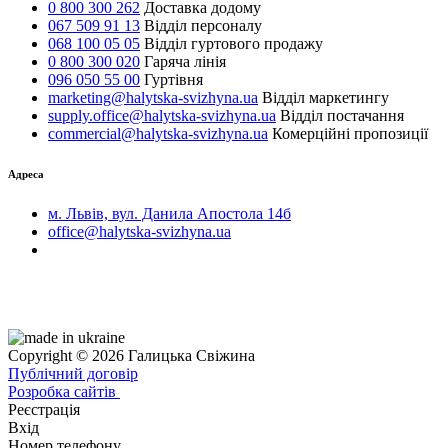
0 800 300 262
Доставка додому
067 509 91 13
Відділ персоналу
068 100 05 05
Відділ гуртового продажу
0 800 300 020
Гаряча лінія
096 050 55 00
Гуртівня
marketing@halytska-svizhyna.ua
Відділ маркетингу
supply.office@halytska-svizhyna.ua
Відділ постачання
commercial@halytska-svizhyna.ua
Комерційні пропозиції
Адреса
м. Львів, вул. Данила Апостола 14б
office@halytska-svizhyna.ua
Copyright © 2026 Галицька Свіжина
Публічний договір
Розробка сайтів
Реєстрація
Вхід
Номер телефону