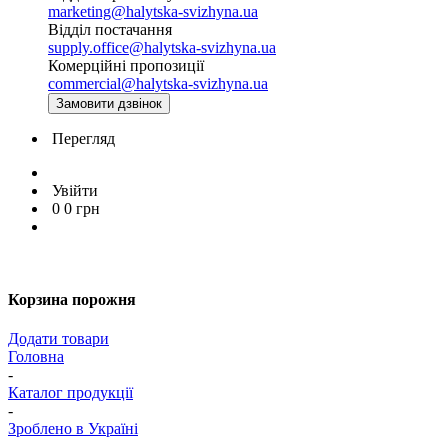
marketing@halytska-svizhyna.ua
Відділ постачання
supply.office@halytska-svizhyna.ua
Комерційні пропозиції
commercial@halytska-svizhyna.ua
Замовити дзвінок
Перегляд
Увійти
0
0
грн
Корзина порожня
Додати товари
Головна
-
Каталог продукції
-
Зроблено в Україні
-