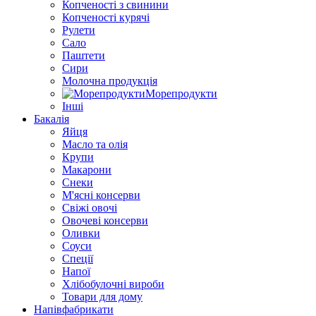
Копченості з свинини
Копченості курячі
Рулети
Сало
Паштети
Сири
Молочна продукція
Морепродукти
Інші
Бакалія
Яйця
Масло та олія
Крупи
Макарони
Снеки
М'ясні консерви
Свіжі овочі
Овочеві консерви
Оливки
Соуси
Спеції
Напої
Хлібобулочні вироби
Товари для дому
Напівфабрикати