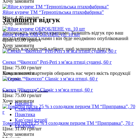
Хочу замовити
Яйце куряче ТМ “Тернопільська птахофабрика”
Ціна:
4.40
грн/шт
Залишити відгук
Хочу замовити
Допоможіть нам бути кращими. Залишіть відгук про ваш
Яйце куряче ОБРОБЛЕНЕ уп. 10 шт
досвід співпраці з нами і він буде неодмінно опублікований
Ціна:
65.00
грн/пч
Хочу замовити
Увійдіть
в особистий кабінет, щоб залишити відгук
Снеки “Чікенззз” Peri-Peri з м’яса птиці сушені, 60 г
Ціна:
75.00
грн/шт
Хочу замовити
Більше тисячі партнерів обирають нас через якість продукції
та сервіс.
Снеки “Чікенззз” Classic з м’яса птиці, 60 г
Робота в "Галицька Свіжина"
Ціна:
75.00
грн/шт
Хочу замовити
Вакансії
Стажування
Практика
Карʼєрні історії
Томатна паста 25 % з солодким перцем ТМ “Приправка”, 70 г
Екскурсії
Ціна:
31.00
грн/шт
Хочу замовити