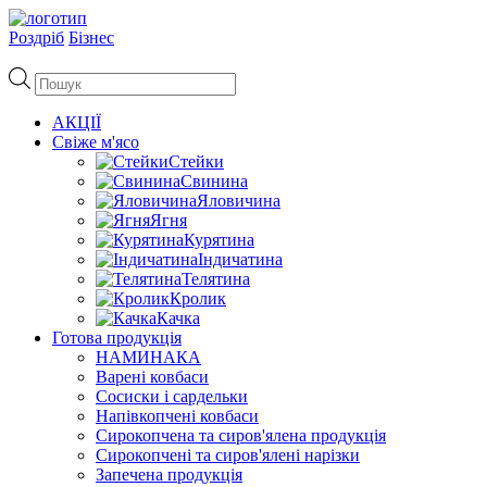
Роздріб
Бізнес
Пошук
товарів
АКЦІЇ
Свіже м'ясо
Стейки
Свинина
Яловичина
Ягня
Курятина
Індичатина
Телятина
Кролик
Качка
Готова продукція
НАМИНАКА
Варені ковбаси
Сосиски і сардельки
Напівкопчені ковбаси
Сирокопчена та сиров'ялена продукція
Сирокопчені та сиров'ялені нарізки
Запечена продукція