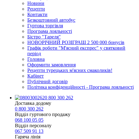
Новини
Рецепти
Контакти
Безкоштовний автобус
Гуртова торгівля
Програма лояльності
Бістро "Тареля"
НОВОРІЧНИЙ РОЗІГРАШ 2 500 000 бонусів
Графік роботи "М'ясний експрес" у святковий
період
Головна
Оформити замовлення
Рецепти турецьких м'ясних смаколиків!
Кабінет
Публічний договір
Політика конфіденційності - Програма лояльності
0 800 300 262
Доставка додому
0 800 300 262
Відділ гуртового продажу
068 100 05 05​
Відділ персоналу
067 509 91 13
Гаряча лінія