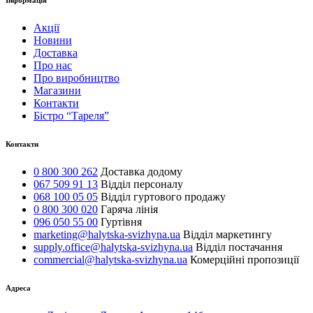
Інформація
Акції
Новини
Доставка
Про нас
Про виробництво
Магазини
Контакти
Бістро “Тареля”
Контакти
0 800 300 262
Доставка додому
067 509 91 13
Відділ персоналу
068 100 05 05
Відділ гуртового продажу
0 800 300 020
Гаряча лінія
096 050 55 00
Гуртівня
marketing@halytska-svizhyna.ua
Відділ маркетингу
supply.office@halytska-svizhyna.ua
Відділ постачання
commercial@halytska-svizhyna.ua
Комерційні пропозиції
Адреса