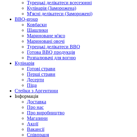
Турецькі делікатеси всесезонні
Кулінарія (Заморожена)
М'ясні делікатеси (Заморожені)
BBQ-group
Ковбаски
Шашлики
Мариноване м'ясо
Мариновані овочі
Турецькі делікатеси BBQ
Готова BBQ продукція
Розпалювачі для вогню
Кулінарія
Готові страви
Перші страви
Десерти
Піца
Стейки з Аргентини
Інформація
Доставка
Про нас
Про виробництво
Магазини
Акції
Вакансії
Співпраця