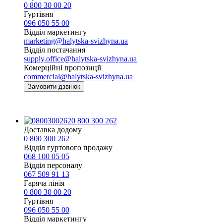
0 800 30 00 20
Гуртівня
096 050 55 00
Відділ маркетингу
marketing@halytska-svizhyna.ua
Відділ постачання
supply.office@halytska-svizhyna.ua
Комерційні пропозиції
commercial@halytska-svizhyna.ua
Замовити дзвінок
0 800 300 262
Доставка додому
0 800 300 262
Відділ гуртового продажу
068 100 05 05​
Відділ персоналу
067 509 91 13
Гаряча лінія
0 800 30 00 20
Гуртівня
096 050 55 00
Відділ маркетингу