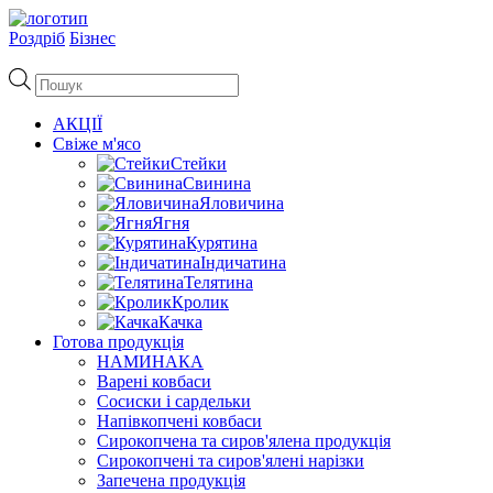
Роздріб
Бізнес
Пошук
товарів
АКЦІЇ
Свіже м'ясо
Стейки
Свинина
Яловичина
Ягня
Курятина
Індичатина
Телятина
Кролик
Качка
Готова продукція
НАМИНАКА
Варені ковбаси
Сосиски і сардельки
Напівкопчені ковбаси
Сирокопчена та сиров'ялена продукція
Сирокопчені та сиров'ялені нарізки
Запечена продукція