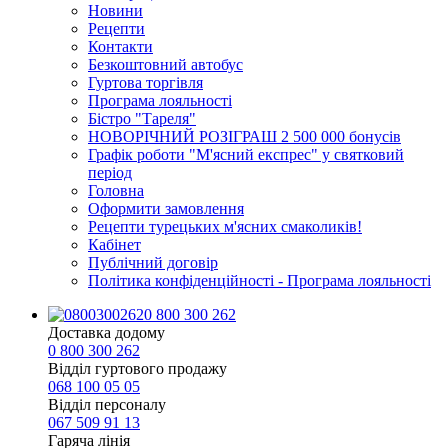
Новини
Рецепти
Контакти
Безкоштовний автобус
Гуртова торгівля
Програма лояльності
Бістро "Тареля"
НОВОРІЧНИЙ РОЗІГРАШ 2 500 000 бонусів
Графік роботи "М'ясний експрес" у святковий
період
Головна
Оформити замовлення
Рецепти турецьких м'ясних смаколиків!
Кабінет
Публічний договір
Політика конфіденційності - Програма лояльності
0 800 300 262
Доставка додому
0 800 300 262
Відділ гуртового продажу
068 100 05 05​
Відділ персоналу
067 509 91 13
Гаряча лінія