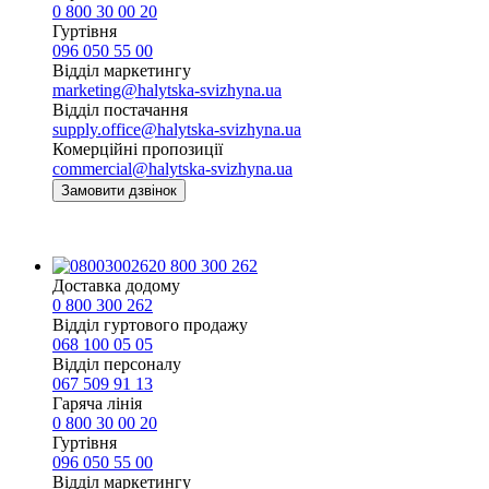
0 800 30 00 20
Гуртівня
096 050 55 00
Відділ маркетингу
marketing@halytska-svizhyna.ua
Відділ постачання
supply.office@halytska-svizhyna.ua
Комерційні пропозиції
commercial@halytska-svizhyna.ua
Замовити дзвінок
0 800 300 262
Доставка додому
0 800 300 262
Відділ гуртового продажу
068 100 05 05​
Відділ персоналу
067 509 91 13
Гаряча лінія
0 800 30 00 20
Гуртівня
096 050 55 00
Відділ маркетингу