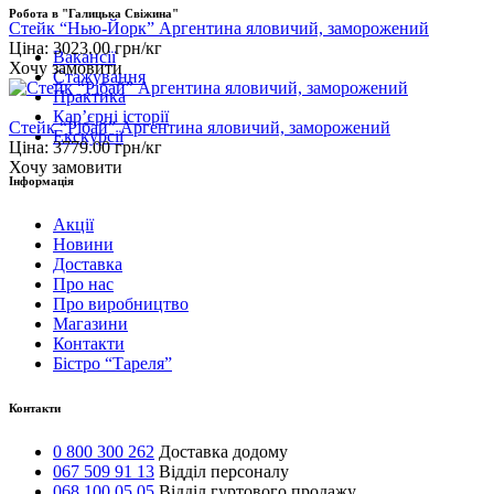
Робота в "Галицька Свіжина"
Стейк “Нью-Йорк” Аргентина яловичий, заморожений
Ціна:
3023.00
грн/кг
Вакансії
Хочу замовити
Стажування
Практика
Карʼєрні історії
Стейк “Рібай” Аргентина яловичий, заморожений
Екскурсії
Ціна:
3779.00
грн/кг
Хочу замовити
Інформація
Акції
Новини
Доставка
Про нас
Про виробництво
Магазини
Контакти
Бістро “Тареля”
Контакти
0 800 300 262
Доставка додому
067 509 91 13
Відділ персоналу
068 100 05 05
Відділ гуртового продажу