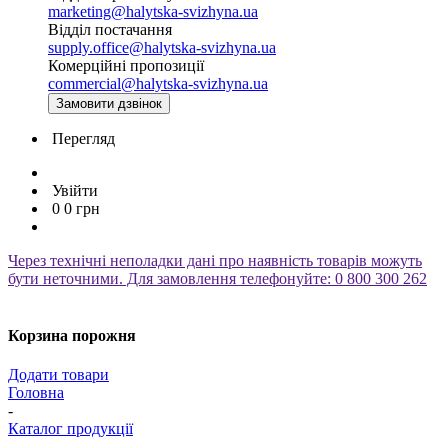
marketing@halytska-svizhyna.ua
Відділ постачання
supply.office@halytska-svizhyna.ua
Комерційні пропозиції
commercial@halytska-svizhyna.ua
Замовити дзвінок
Перегляд
Увійти
0
0
грн
Через технічні неполадки дані про наявність товарів можуть
бути неточними. Для замовлення телефонуйте: 0 800 300 262
Корзина порожня
Додати товари
Головна
-
Каталог продукції
-