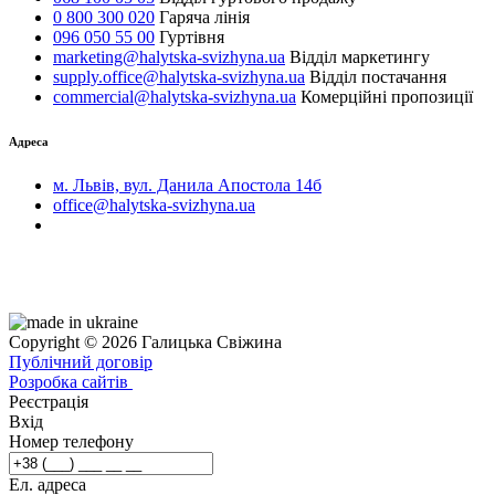
0 800 300 020
Гаряча лінія
096 050 55 00
Гуртівня
marketing@halytska-svizhyna.ua
Відділ маркетингу
supply.office@halytska-svizhyna.ua
Відділ постачання
commercial@halytska-svizhyna.ua
Комерційні пропозиції
Адреса
м. Львів, вул. Данила Апостола 14б
office@halytska-svizhyna.ua
Copyright © 2026 Галицька Свіжина
Публічний договір
Розробка сайтів
Реєстрація
Вхід
Номер телефону
Ел. адреса