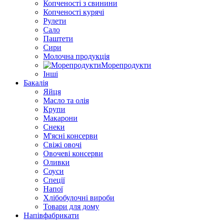
Копченості з свинини
Копченості курячі
Рулети
Сало
Паштети
Сири
Молочна продукція
Морепродукти
Інші
Бакалія
Яйця
Масло та олія
Крупи
Макарони
Снеки
М'ясні консерви
Свіжі овочі
Овочеві консерви
Оливки
Соуси
Спеції
Напої
Хлібобулочні вироби
Товари для дому
Напівфабрикати