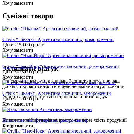
Хочу замовити
Суміжні товари
Стейк “Піканья” Аргентина яловичий, розморожений
Ціна:
2159.00
грн/кг
Хочу замовити
Стейк “Нью-Йорк” Аргентина яловичий, розморожений
Залишити відгук
Ціна:
3023.00
грн/кг
Хочу замовити
Допоможіть нам бути кращими. Залишіть відгук про ваш
досвід співпраці з нами і він буде неодмінно опублікований
Стейк “Піканья” Аргентина яловичий, заморожений
Увійдіть
в особистий кабінет, щоб залишити відгук
Ціна:
2159.00
грн/кг
Хочу замовити
Язик яловичий Аргентина, заморожений
Більше тисячі партнерів обирають нас через якість продукції
Хочу замовити
та сервіс.