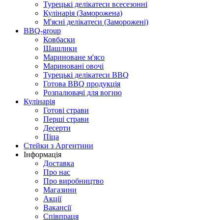
Турецькі делікатеси всесезонні
Кулінарія (Заморожена)
М'ясні делікатеси (Заморожені)
BBQ-group
Ковбаски
Шашлики
Мариноване м'ясо
Мариновані овочі
Турецькі делікатеси BBQ
Готова BBQ продукція
Розпалювачі для вогню
Кулінарія
Готові страви
Перші страви
Десерти
Піца
Стейки з Аргентини
Інформація
Доставка
Про нас
Про виробництво
Магазини
Акції
Вакансії
Співпраця