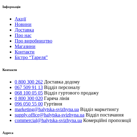
Інформація
Акції
Новини
Доставка
Про нас
Про виробництво
Магазини
Контакти
Бістро “Тареля”
Контакти
0 800 300 262
Доставка додому
067 509 91 13
Відділ персоналу
068 100 05 05
Відділ гуртового продажу
0 800 300 020
Гаряча лінія
096 050 55 00
Гуртівня
marketing@halytska-svizhyna.ua
Відділ маркетингу
supply.office@halytska-svizhyna.ua
Відділ постачання
commercial@halytska-svizhyna.ua
Комерційні пропозиції
Адреса