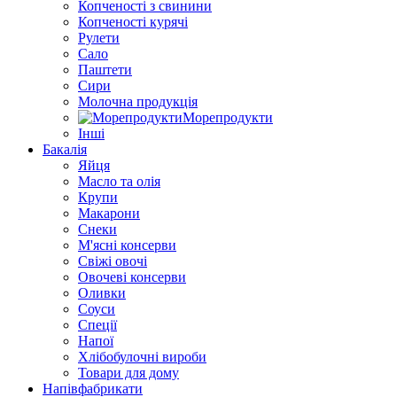
Копченості з свинини
Копченості курячі
Рулети
Сало
Паштети
Сири
Молочна продукція
Морепродукти
Інші
Бакалія
Яйця
Масло та олія
Крупи
Макарони
Снеки
М'ясні консерви
Свіжі овочі
Овочеві консерви
Оливки
Соуси
Спеції
Напої
Хлібобулочні вироби
Товари для дому
Напівфабрикати