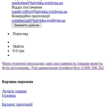
marketing@halytska-svizhyna.ua
Відділ постачання
supply.office@halytska-svizhyna.ua
Комерційні пропозиції
commercial@halytska-svizhyna.ua
Замовити дзвінок
Перегляд
Увійти
0
0
грн
Через технічні неполадки дані про наявність товарів можуть
бути неточними. Для замовлення телефонуйте: 0 800 300 262
Корзина порожня
Додати товари
Головна
-
Каталог продукції
-