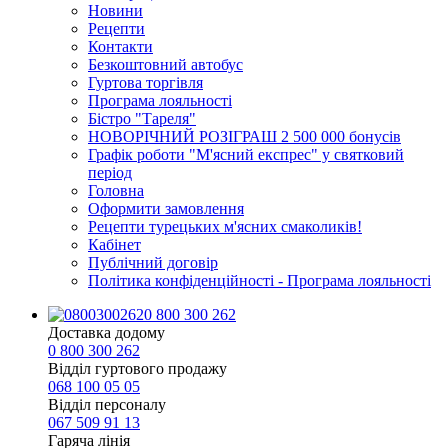
Новини
Рецепти
Контакти
Безкоштовний автобус
Гуртова торгівля
Програма лояльності
Бістро "Тареля"
НОВОРІЧНИЙ РОЗІГРАШ 2 500 000 бонусів
Графік роботи "М'ясний експрес" у святковий
період
Головна
Оформити замовлення
Рецепти турецьких м'ясних смаколиків!
Кабінет
Публічний договір
Політика конфіденційності - Програма лояльності
0 800 300 262
Доставка додому
0 800 300 262
Відділ гуртового продажу
068 100 05 05​
Відділ персоналу
067 509 91 13
Гаряча лінія