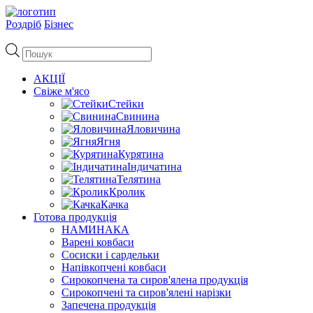
Роздріб
Бізнес
Пошук
товарів
АКЦІЇ
Свіже м'ясо
Стейки
Свинина
Яловичина
Ягня
Курятина
Індичатина
Телятина
Кролик
Качка
Готова продукція
НАМИНАКА
Варені ковбаси
Сосиски і сардельки
Напівкопчені ковбаси
Сирокопчена та сиров'ялена продукція
Сирокопчені та сиров'ялені нарізки
Запечена продукція