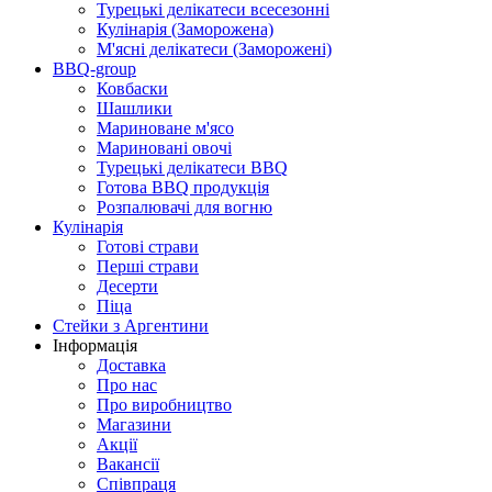
Турецькі делікатеси всесезонні
Кулінарія (Заморожена)
М'ясні делікатеси (Заморожені)
BBQ-group
Ковбаски
Шашлики
Мариноване м'ясо
Мариновані овочі
Турецькі делікатеси BBQ
Готова BBQ продукція
Розпалювачі для вогню
Кулінарія
Готові страви
Перші страви
Десерти
Піца
Стейки з Аргентини
Інформація
Доставка
Про нас
Про виробництво
Магазини
Акції
Вакансії
Співпраця