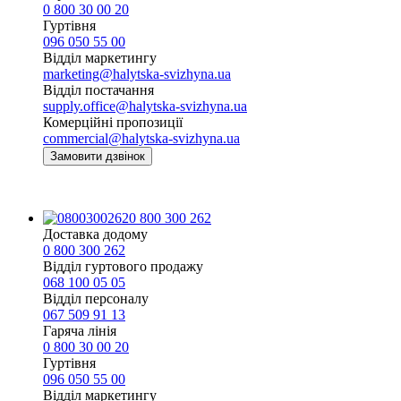
0 800 30 00 20
Гуртівня
096 050 55 00
Відділ маркетингу
marketing@halytska-svizhyna.ua
Відділ постачання
supply.office@halytska-svizhyna.ua
Комерційні пропозиції
commercial@halytska-svizhyna.ua
Замовити дзвінок
0 800 300 262
Доставка додому
0 800 300 262
Відділ гуртового продажу
068 100 05 05​
Відділ персоналу
067 509 91 13
Гаряча лінія
0 800 30 00 20
Гуртівня
096 050 55 00
Відділ маркетингу