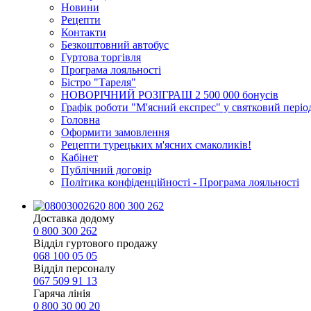
Новини
Рецепти
Контакти
Безкоштовний автобус
Гуртова торгівля
Програма лояльності
Бістро "Тареля"
НОВОРІЧНИЙ РОЗІГРАШ 2 500 000 бонусів
Графік роботи "М'ясний експрес" у святковий періо
Головна
Оформити замовлення
Рецепти турецьких м'ясних смаколиків!
Кабінет
Публічний договір
Політика конфіденційності - Програма лояльності
0 800 300 262
Доставка додому
0 800 300 262
Відділ гуртового продажу
068 100 05 05​
Відділ персоналу
067 509 91 13
Гаряча лінія
0 800 30 00 20