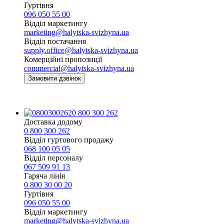
Гуртівня
096 050 55 00
Відділ маркетингу
marketing@halytska-svizhyna.ua
Відділ постачання
supply.office@halytska-svizhyna.ua
Комерційні пропозиції
commercial@halytska-svizhyna.ua
Замовити дзвінок
0 800 300 262
Доставка додому
0 800 300 262
Відділ гуртового продажу
068 100 05 05​
Відділ персоналу
067 509 91 13
Гаряча лінія
0 800 30 00 20
Гуртівня
096 050 55 00
Відділ маркетингу
marketing@halytska-svizhyna.ua