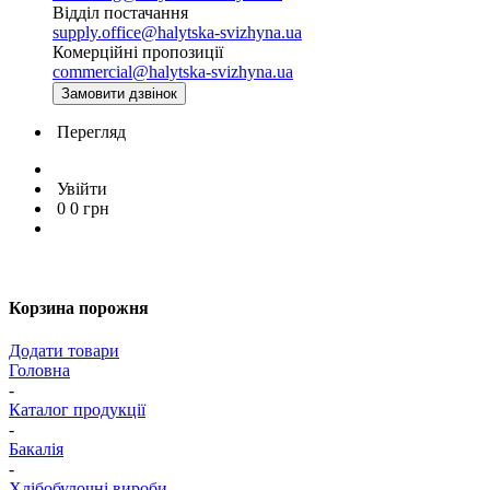
Відділ постачання
supply.office@halytska-svizhyna.ua
Комерційні пропозиції
commercial@halytska-svizhyna.ua
Замовити дзвінок
Перегляд
Увійти
0
0
грн
Корзина порожня
Додати товари
Головна
-
Каталог продукції
-
Бакалія
-
Хлібобулочні вироби