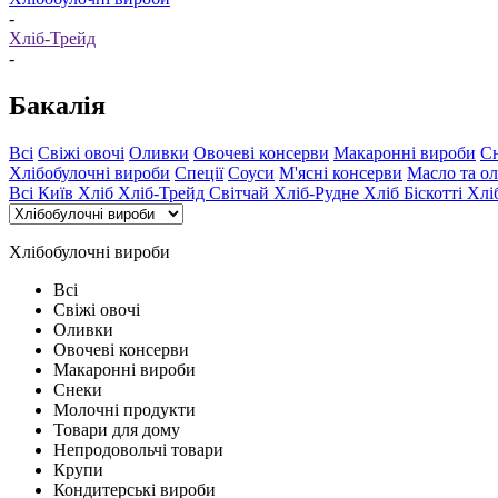
-
Хліб-Трейд
-
Бакалія
Всі
Свіжі овочі
Оливки
Овочеві консерви
Макаронні вироби
С
Хлібобулочні вироби
Спеції
Соуси
М'ясні консерви
Масло та ол
Всі
Київ Хліб
Хліб-Трейд
Світчай
Хліб-Рудне
Хліб Біскотті
Хл
Хлібобулочні вироби
Всі
Свіжі овочі
Оливки
Овочеві консерви
Макаронні вироби
Снеки
Молочні продукти
Товари для дому
Непродовольчі товари
Крупи
Кондитерські вироби