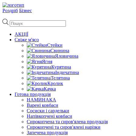
Роздріб
Бізнес
Пошук
товарів
АКЦІЇ
Свіже м'ясо
Стейки
Свинина
Яловичина
Ягня
Курятина
Індичатина
Телятина
Кролик
Качка
Готова продукція
НАМИНАКА
Варені ковбаси
Сосиски і сардельки
Напівкопчені ковбаси
Сирокопчена та сиров'ялена продукція
Сирокопчені та сиров'ялені нарізки
Запечена продукція