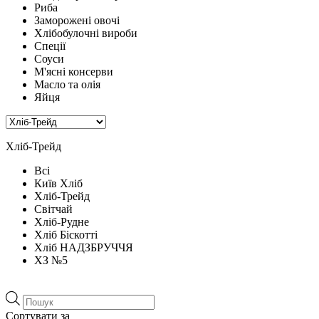
Риба
Заморожені овочі
Хлібобулочні вироби
Спеції
Соуси
М'ясні консерви
Масло та олія
Яйця
Хліб-Трейд
Всі
Київ Хліб
Хліб-Трейд
Світчай
Хліб-Рудне
Хліб Біскотті
Хліб НАДЗБРУЧЧЯ
ХЗ №5
Пошук
товарів
Сортувати за