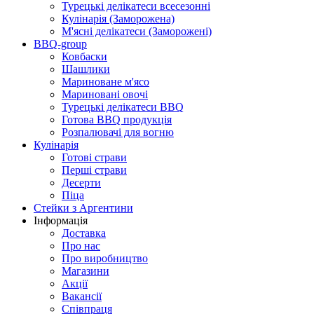
Турецькі делікатеси всесезонні
Кулінарія (Заморожена)
М'ясні делікатеси (Заморожені)
BBQ-group
Ковбаски
Шашлики
Мариноване м'ясо
Мариновані овочі
Турецькі делікатеси BBQ
Готова BBQ продукція
Розпалювачі для вогню
Кулінарія
Готові страви
Перші страви
Десерти
Піца
Стейки з Аргентини
Інформація
Доставка
Про нас
Про виробництво
Магазини
Акції
Вакансії
Співпраця