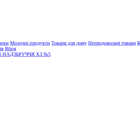
неки
Молочні продукти
Товари для дому
Непродовольчі товари
К
ія
Яйця
іб НАДЗБРУЧЧЯ
ХЗ №5