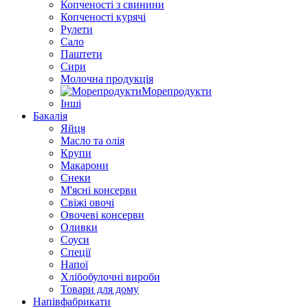
Копченості з свинини
Копченості курячі
Рулети
Сало
Паштети
Сири
Молочна продукція
Морепродукти
Інші
Бакалія
Яйця
Масло та олія
Крупи
Макарони
Снеки
М'ясні консерви
Свіжі овочі
Овочеві консерви
Оливки
Соуси
Спеції
Напої
Хлібобулочні вироби
Товари для дому
Напівфабрикати