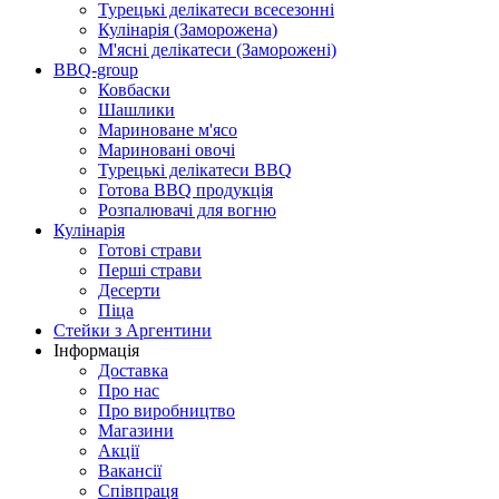
Турецькі делікатеси всесезонні
Кулінарія (Заморожена)
М'ясні делікатеси (Заморожені)
BBQ-group
Ковбаски
Шашлики
Мариноване м'ясо
Мариновані овочі
Турецькі делікатеси BBQ
Готова BBQ продукція
Розпалювачі для вогню
Кулінарія
Готові страви
Перші страви
Десерти
Піца
Стейки з Аргентини
Інформація
Доставка
Про нас
Про виробництво
Магазини
Акції
Вакансії
Співпраця