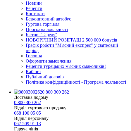
Новини
Рецепти
Контакти
Безкоштовний автобус
Гуртова торгівля
Програма лояльності
Бістро "Тареля"
НОВОРІЧНИЙ РОЗІГРАШ 2 500 000 бонусів
Графік роботи "М'ясний експрес" у святковий
період
Головна
Оформити замовлення
Рецепти турецьких м'ясних смаколиків!
Кабінет
Публічний договір
Політика конфіденційності - Програма лояльності
0 800 300 262
Доставка додому
0 800 300 262
Відділ гуртового продажу
068 100 05 05​
Відділ персоналу
067 509 91 13
Гаряча лінія