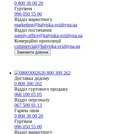
0 800 30 00 20
Гуртівня
096 050 55 00
Відділ маркетингу
marketing@halytska-svizhyna.ua
Відділ постачання
supply.office@halytska-svizhyna.ua
Комерційні пропозиції
commercial@halytska-svizhyna.ua
Замовити дзвінок
0 800 300 262
Доставка додому
0 800 300 262
Відділ гуртового продажу
068 100 05 05​
Відділ персоналу
067 509 91 13
Гаряча лінія
0 800 30 00 20
Гуртівня
096 050 55 00
Відділ маркетингу