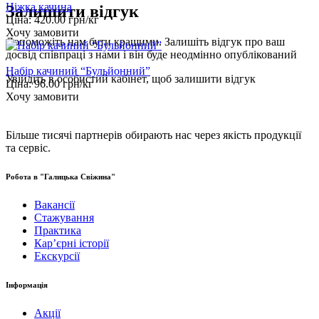
Ніжка качина
Залишити відгук
Ціна:
420.00
грн/кг
Хочу замовити
Допоможіть нам бути кращими. Залишіть відгук про ваш
досвід співпраці з нами і він буде неодмінно опублікований
Набір качиний “Бульйонний”
Увійдіть
в особистий кабінет, щоб залишити відгук
Ціна:
96.00
грн/кг
Хочу замовити
Більше тисячі партнерів обирають нас через якість продукції
та сервіс.
Робота в "Галицька Свіжина"
Вакансії
Стажування
Практика
Карʼєрні історії
Екскурсії
Інформація
Акції