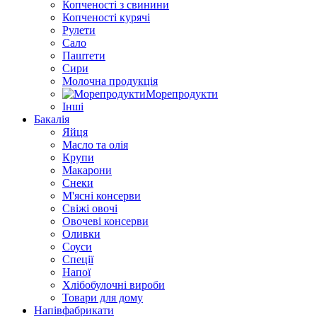
Копченості з свинини
Копченості курячі
Рулети
Сало
Паштети
Сири
Молочна продукція
Морепродукти
Інші
Бакалія
Яйця
Масло та олія
Крупи
Макарони
Снеки
М'ясні консерви
Свіжі овочі
Овочеві консерви
Оливки
Соуси
Спеції
Напої
Хлібобулочні вироби
Товари для дому
Напівфабрикати