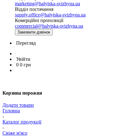
marketing@halytska-svizhyna.ua
Відділ постачання
supply.office@halytska-svizhyna.ua
Комерційні пропозиції
commercial@halytska-svizhyna.ua
Замовити дзвінок
Перегляд
Увійти
0
0
грн
Корзина порожня
Додати товари
Головна
-
Каталог продукції
-
Свіже м'ясо
-