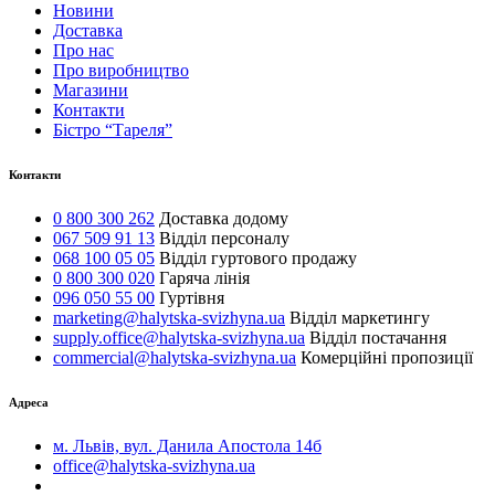
Новини
Доставка
Про нас
Про виробництво
Магазини
Контакти
Бістро “Тареля”
Контакти
0 800 300 262
Доставка додому
067 509 91 13
Відділ персоналу
068 100 05 05
Відділ гуртового продажу
0 800 300 020
Гаряча лінія
096 050 55 00
Гуртівня
marketing@halytska-svizhyna.ua
Відділ маркетингу
supply.office@halytska-svizhyna.ua
Відділ постачання
commercial@halytska-svizhyna.ua
Комерційні пропозиції
Адреса
м. Львів, вул. Данила Апостола 14б
office@halytska-svizhyna.ua