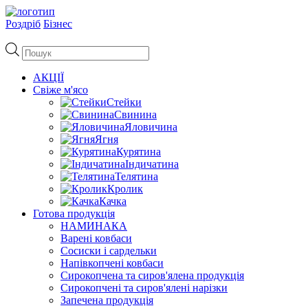
Роздріб
Бізнес
Пошук
товарів
АКЦІЇ
Свіже м'ясо
Стейки
Свинина
Яловичина
Ягня
Курятина
Індичатина
Телятина
Кролик
Качка
Готова продукція
НАМИНАКА
Варені ковбаси
Сосиски і сардельки
Напівкопчені ковбаси
Сирокопчена та сиров'ялена продукція
Сирокопчені та сиров'ялені нарізки
Запечена продукція