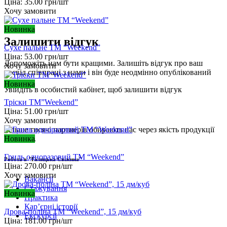
Ціна:
35.00
грн/шт
Хочу замовити
Новинка
Залишити відгук
Сухе пальне ТМ “Weekend”
Ціна:
53.00
грн/шт
Допоможіть нам бути кращими. Залишіть відгук про ваш
Хочу замовити
досвід співпраці з нами і він буде неодмінно опублікований
Новинка
Увійдіть
в особистий кабінет, щоб залишити відгук
Тріски ТМ”Weekend”
Ціна:
51.00
грн/шт
Хочу замовити
Більше тисячі партнерів обирають нас через якість продукції
Новинка
та сервіс.
Гриль одноразовий ТМ “Weekend”
Робота в "Галицька Свіжина"
Ціна:
270.00
грн/шт
Хочу замовити
Вакансії
Стажування
Новинка
Практика
Карʼєрні історії
Дрова-поліна ТМ “Weekend”, 15 дм/куб
Екскурсії
Ціна:
181.00
грн/шт