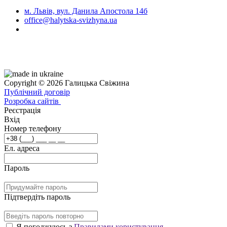
м. Львів, вул. Данила Апостола 14б
office@halytska-svizhyna.ua
Copyright © 2026 Галицька Свіжина
Публічний договір
Розробка сайтів
Реєстрація
Вхід
Номер телефону
Ел. адреса
Пароль
Підтвердіть пароль
Я погоджуюсь з
Правилами користування