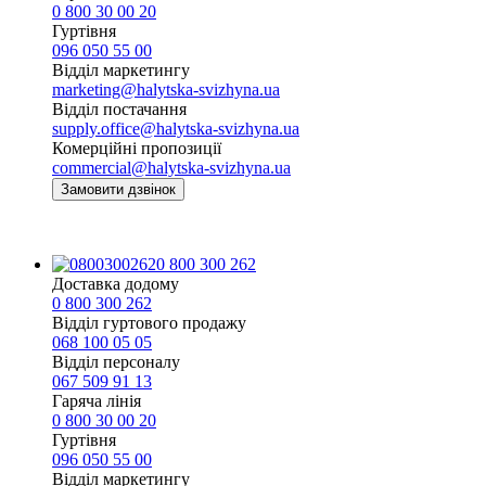
0 800 30 00 20
Гуртівня
096 050 55 00
Відділ маркетингу
marketing@halytska-svizhyna.ua
Відділ постачання
supply.office@halytska-svizhyna.ua
Комерційні пропозиції
commercial@halytska-svizhyna.ua
Замовити дзвінок
0 800 300 262
Доставка додому
0 800 300 262
Відділ гуртового продажу
068 100 05 05​
Відділ персоналу
067 509 91 13
Гаряча лінія
0 800 30 00 20
Гуртівня
096 050 55 00
Відділ маркетингу