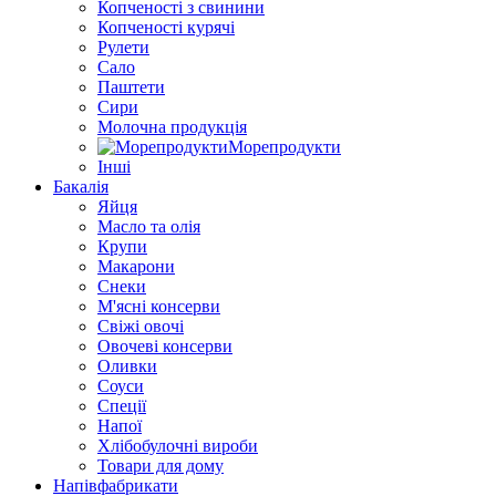
Копченості з свинини
Копченості курячі
Рулети
Сало
Паштети
Сири
Молочна продукція
Морепродукти
Інші
Бакалія
Яйця
Масло та олія
Крупи
Макарони
Снеки
М'ясні консерви
Свіжі овочі
Овочеві консерви
Оливки
Соуси
Спеції
Напої
Хлібобулочні вироби
Товари для дому
Напівфабрикати