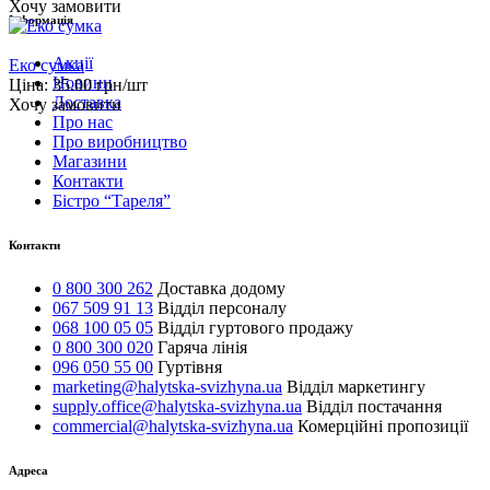
Хочу замовити
Інформація
Акції
Еко сумка
Новини
Ціна:
35.00
грн/шт
Доставка
Хочу замовити
Про нас
Про виробництво
Магазини
Контакти
Бістро “Тареля”
Контакти
0 800 300 262
Доставка додому
067 509 91 13
Відділ персоналу
068 100 05 05
Відділ гуртового продажу
0 800 300 020
Гаряча лінія
096 050 55 00
Гуртівня
marketing@halytska-svizhyna.ua
Відділ маркетингу
supply.office@halytska-svizhyna.ua
Відділ постачання
commercial@halytska-svizhyna.ua
Комерційні пропозиції
Адреса