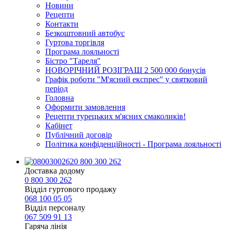
Новини
Рецепти
Контакти
Безкоштовний автобус
Гуртова торгівля
Програма лояльності
Бістро "Тареля"
НОВОРІЧНИЙ РОЗІГРАШ 2 500 000 бонусів
Графік роботи "М'ясний експрес" у святковий
період
Головна
Оформити замовлення
Рецепти турецьких м'ясних смаколиків!
Кабінет
Публічний договір
Політика конфіденційності - Програма лояльності
0 800 300 262
Доставка додому
0 800 300 262
Відділ гуртового продажу
068 100 05 05​
Відділ персоналу
067 509 91 13
Гаряча лінія