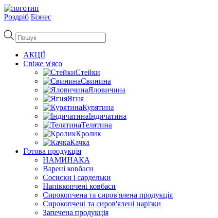
Роздріб
Бізнес
Пошук
товарів
АКЦІЇ
Свіже м'ясо
Стейки
Свинина
Яловичина
Ягня
Курятина
Індичатина
Телятина
Кролик
Качка
Готова продукція
НАМИНАКА
Варені ковбаси
Сосиски і сардельки
Напівкопчені ковбаси
Сирокопчена та сиров'ялена продукція
Сирокопчені та сиров'ялені нарізки
Запечена продукція