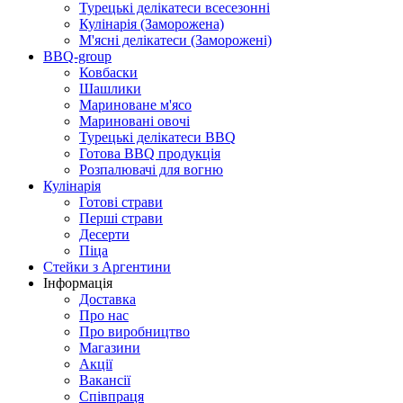
Турецькі делікатеси всесезонні
Кулінарія (Заморожена)
М'ясні делікатеси (Заморожені)
BBQ-group
Ковбаски
Шашлики
Мариноване м'ясо
Мариновані овочі
Турецькі делікатеси BBQ
Готова BBQ продукція
Розпалювачі для вогню
Кулінарія
Готові страви
Перші страви
Десерти
Піца
Стейки з Аргентини
Інформація
Доставка
Про нас
Про виробництво
Магазини
Акції
Вакансії
Співпраця