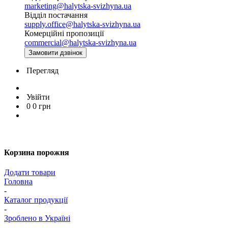
marketing@halytska-svizhyna.ua
Відділ постачання
supply.office@halytska-svizhyna.ua
Комерційні пропозиції
commercial@halytska-svizhyna.ua
Замовити дзвінок
Перегляд
Увійти
0
0
грн
Корзина порожня
Додати товари
Головна
-
Каталог продукції
-
Зроблено в Україні
-