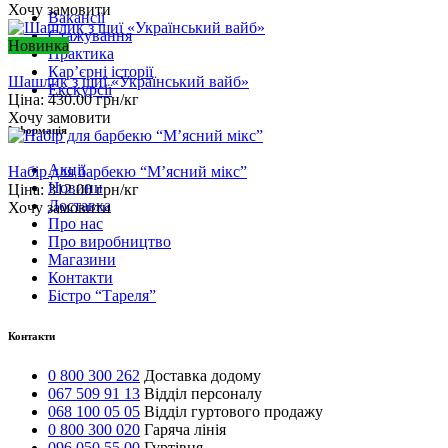
Хочу замовити
Вакансії
Стажування
Новинка
Практика
Карʼєрні історії
Шашлик з шиї «Український вайб»
Екскурсії
Ціна:
430.00
грн/кг
Хочу замовити
Інформація
Акції
Набір для барбекю “М’ясний мікс”
Новини
Ціна:
312.00
грн/кг
Доставка
Хочу замовити
Про нас
Про виробництво
Магазини
Контакти
Бістро “Тареля”
Контакти
0 800 300 262
Доставка додому
067 509 91 13
Відділ персоналу
068 100 05 05
Відділ гуртового продажу
0 800 300 020
Гаряча лінія
096 050 55 00
Гуртівня