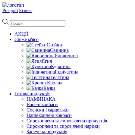
Роздріб
Бізнес
Пошук
товарів
АКЦІЇ
Свіже м'ясо
Стейки
Свинина
Яловичина
Ягня
Курятина
Індичатина
Телятина
Кролик
Качка
Готова продукція
НАМИНАКА
Варені ковбаси
Сосиски і сардельки
Напівкопчені ковбаси
Сирокопчена та сиров'ялена продукція
Сирокопчені та сиров'ялені нарізки
Запечена продукція