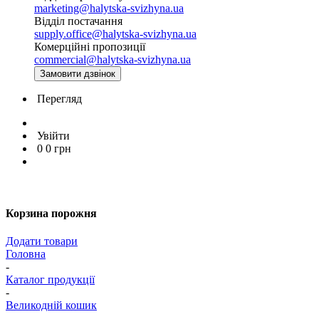
marketing@halytska-svizhyna.ua
Відділ постачання
supply.office@halytska-svizhyna.ua
Комерційні пропозиції
commercial@halytska-svizhyna.ua
Замовити дзвінок
Перегляд
Увійти
0
0
грн
Корзина порожня
Додати товари
Головна
-
Каталог продукції
-
Великодній кошик
-