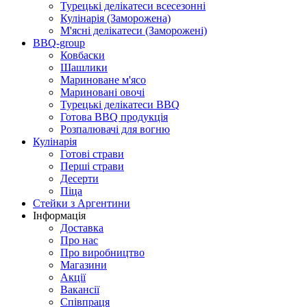
Турецькі делікатеси всесезонні
Кулінарія (Заморожена)
М'ясні делікатеси (Заморожені)
BBQ-group
Ковбаски
Шашлики
Мариноване м'ясо
Мариновані овочі
Турецькі делікатеси BBQ
Готова BBQ продукція
Розпалювачі для вогню
Кулінарія
Готові страви
Перші страви
Десерти
Піца
Стейки з Аргентини
Інформація
Доставка
Про нас
Про виробництво
Магазини
Акції
Вакансії
Співпраця