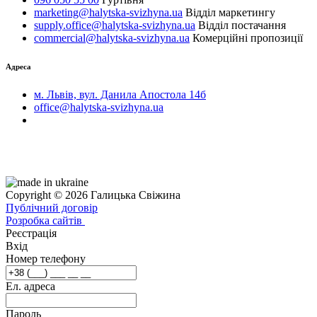
marketing@halytska-svizhyna.ua
Відділ маркетингу
supply.office@halytska-svizhyna.ua
Відділ постачання
commercial@halytska-svizhyna.ua
Комерційні пропозиції
Адреса
м. Львів, вул. Данила Апостола 14б
office@halytska-svizhyna.ua
Copyright © 2026 Галицька Свіжина
Публічний договір
Розробка сайтів
Реєстрація
Вхід
Номер телефону
Ел. адреса
Пароль