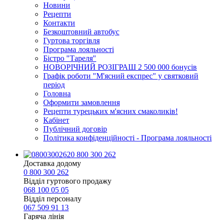
Новини
Рецепти
Контакти
Безкоштовний автобус
Гуртова торгівля
Програма лояльності
Бістро "Тареля"
НОВОРІЧНИЙ РОЗІГРАШ 2 500 000 бонусів
Графік роботи "М'ясний експрес" у святковий
період
Головна
Оформити замовлення
Рецепти турецьких м'ясних смаколиків!
Кабінет
Публічний договір
Політика конфіденційності - Програма лояльності
0 800 300 262
Доставка додому
0 800 300 262
Відділ гуртового продажу
068 100 05 05​
Відділ персоналу
067 509 91 13
Гаряча лінія