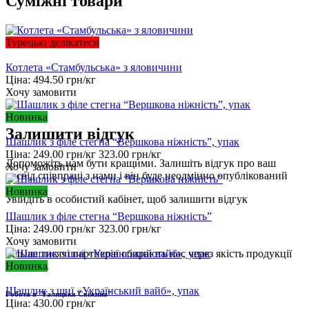
Суміжні товари
Турецькі делікатеси
Котлета «Стамбульська» з яловичини
Ціна:
494.50
грн/кг
Хочу замовити
Новинка
Залишити відгук
Шашлик з філе стегна “Вершкова ніжність”, упак
Ціна:
249.00
грн/кг
323.00
грн/кг
Допоможіть нам бути кращими. Залишіть відгук про ваш
Хочу замовити
досвід співпраці з нами і він буде неодмінно опублікований
Новинка
Увійдіть
в особистий кабінет, щоб залишити відгук
Шашлик з філе стегна “Вершкова ніжність”
Ціна:
249.00
грн/кг
323.00
грн/кг
Хочу замовити
Більше тисячі партнерів обирають нас через якість продукції
Новинка
та сервіс.
Шашлик з шиї «Український вайб», упак
Робота в "Галицька Свіжина"
Ціна:
430.00
грн/кг