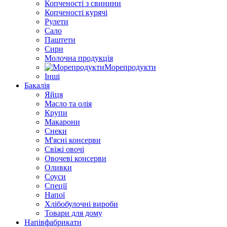
Копченості з свинини
Копченості курячі
Рулети
Сало
Паштети
Сири
Молочна продукція
Морепродукти
Інші
Бакалія
Яйця
Масло та олія
Крупи
Макарони
Снеки
М'ясні консерви
Свіжі овочі
Овочеві консерви
Оливки
Соуси
Спеції
Напої
Хлібобулочні вироби
Товари для дому
Напівфабрикати