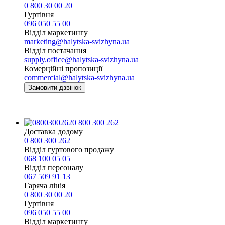
0 800 30 00 20
Гуртівня
096 050 55 00
Відділ маркетингу
marketing@halytska-svizhyna.ua
Відділ постачання
supply.office@halytska-svizhyna.ua
Комерційні пропозиції
commercial@halytska-svizhyna.ua
Замовити дзвінок
0 800 300 262
Доставка додому
0 800 300 262
Відділ гуртового продажу
068 100 05 05​
Відділ персоналу
067 509 91 13
Гаряча лінія
0 800 30 00 20
Гуртівня
096 050 55 00
Відділ маркетингу