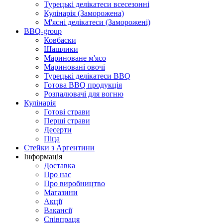
Турецькі делікатеси всесезонні
Кулінарія (Заморожена)
М'ясні делікатеси (Заморожені)
BBQ-group
Ковбаски
Шашлики
Мариноване м'ясо
Мариновані овочі
Турецькі делікатеси BBQ
Готова BBQ продукція
Розпалювачі для вогню
Кулінарія
Готові страви
Перші страви
Десерти
Піца
Стейки з Аргентини
Інформація
Доставка
Про нас
Про виробництво
Магазини
Акції
Вакансії
Співпраця