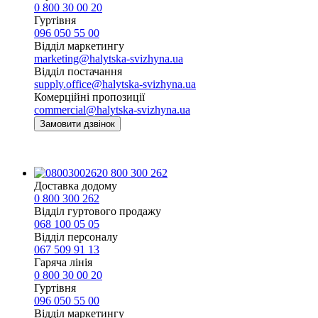
0 800 30 00 20
Гуртівня
096 050 55 00
Відділ маркетингу
marketing@halytska-svizhyna.ua
Відділ постачання
supply.office@halytska-svizhyna.ua
Комерційні пропозиції
commercial@halytska-svizhyna.ua
Замовити дзвінок
0 800 300 262
Доставка додому
0 800 300 262
Відділ гуртового продажу
068 100 05 05​
Відділ персоналу
067 509 91 13
Гаряча лінія
0 800 30 00 20
Гуртівня
096 050 55 00
Відділ маркетингу