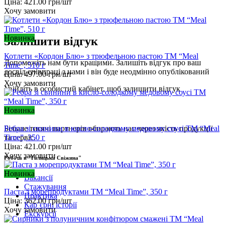
Ціна:
421.00
грн/шт
Хочу замовити
Новинка
Залишити відгук
Котлети «Кордон Блю» з трюфельною пастою ТМ “Meal
Допоможіть нам бути кращими. Залишіть відгук про ваш
Time”, 510 г
досвід співпраці з нами і він буде неодмінно опублікований
Ціна:
497.00
грн/шт
Хочу замовити
Увійдіть
в особистий кабінет, щоб залишити відгук
Новинка
Ребра зі свинини в кисло-солодкому медовому соусі ТМ “Meal
Більше тисячі партнерів обирають нас через якість продукції
Time”, 350 г
та сервіс.
Ціна:
421.00
грн/шт
Хочу замовити
Робота в "Галицька Свіжина"
Новинка
Вакансії
Стажування
Паста з морепродуктами ТМ “Meal Time”, 350 г
Практика
Ціна:
362.00
грн/шт
Карʼєрні історії
Хочу замовити
Екскурсії