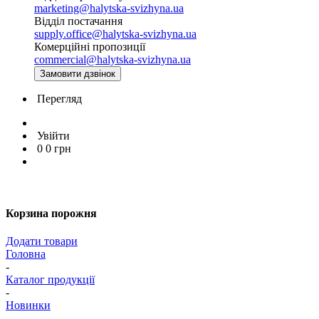
marketing@halytska-svizhyna.ua
Відділ постачання
supply.office@halytska-svizhyna.ua
Комерційні пропозиції
commercial@halytska-svizhyna.ua
Замовити дзвінок
Перегляд
Увійти
0
0
грн
Корзина порожня
Додати товари
Головна
-
Каталог продукції
-
Новинки
-