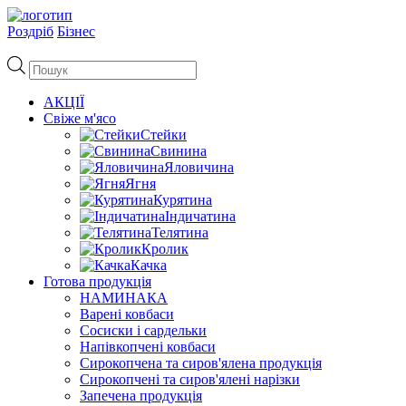
Роздріб
Бізнес
Пошук
товарів
АКЦІЇ
Свіже м'ясо
Стейки
Свинина
Яловичина
Ягня
Курятина
Індичатина
Телятина
Кролик
Качка
Готова продукція
НАМИНАКА
Варені ковбаси
Сосиски і сардельки
Напівкопчені ковбаси
Сирокопчена та сиров'ялена продукція
Сирокопчені та сиров'ялені нарізки
Запечена продукція