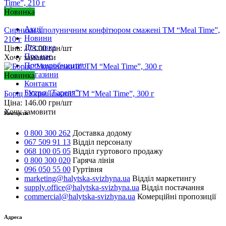
Інформація
Новинка
Акції
Сирники з полуничним конфітюром смажені ТМ “Meal Time”,
Новини
210 г
Доставка
Ціна:
173.00
грн/шт
Про нас
Хочу замовити
Про виробництво
Магазини
Новинка
Контакти
Бістро “Тареля”
Борщ “Український” ТМ “Meal Time”, 300 г
Ціна:
146.00
грн/шт
Хочу замовити
Контакти
0 800 300 262
Доставка додому
067 509 91 13
Відділ персоналу
068 100 05 05
Відділ гуртового продажу
0 800 300 020
Гаряча лінія
096 050 55 00
Гуртівня
marketing@halytska-svizhyna.ua
Відділ маркетингу
supply.office@halytska-svizhyna.ua
Відділ постачання
commercial@halytska-svizhyna.ua
Комерційні пропозиції
Адреса