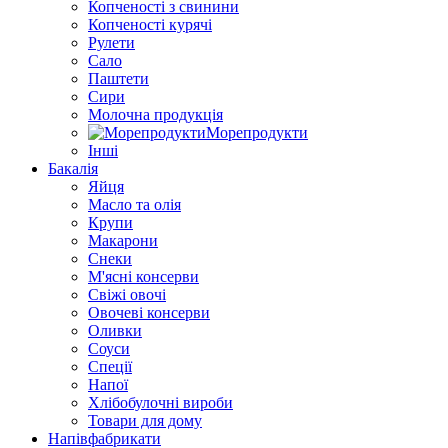
Копченості з свинини
Копченості курячі
Рулети
Сало
Паштети
Сири
Молочна продукція
Морепродукти
Інші
Бакалія
Яйця
Масло та олія
Крупи
Макарони
Снеки
М'ясні консерви
Свіжі овочі
Овочеві консерви
Оливки
Соуси
Спеції
Напої
Хлібобулочні вироби
Товари для дому
Напівфабрикати