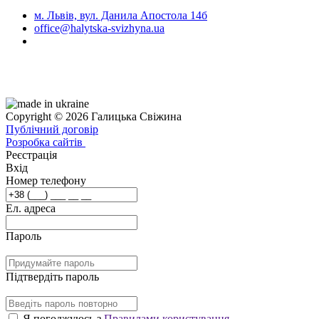
м. Львів, вул. Данила Апостола 14б
office@halytska-svizhyna.ua
Copyright © 2026 Галицька Свіжина
Публічний договір
Розробка сайтів
Реєстрація
Вхід
Номер телефону
Ел. адреса
Пароль
Підтвердіть пароль
Я погоджуюсь з
Правилами користування