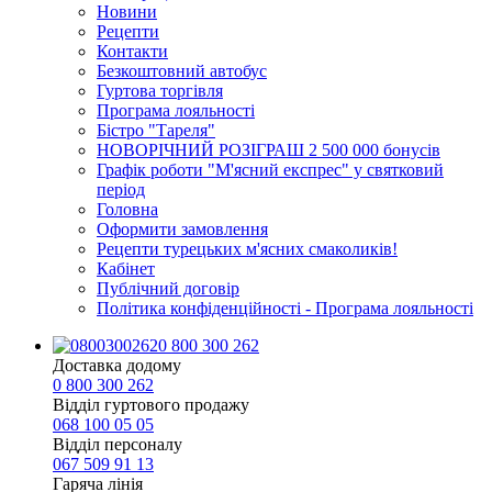
Новини
Рецепти
Контакти
Безкоштовний автобус
Гуртова торгівля
Програма лояльності
Бістро "Тареля"
НОВОРІЧНИЙ РОЗІГРАШ 2 500 000 бонусів
Графік роботи "М'ясний експрес" у святковий
період
Головна
Оформити замовлення
Рецепти турецьких м'ясних смаколиків!
Кабінет
Публічний договір
Політика конфіденційності - Програма лояльності
0 800 300 262
Доставка додому
0 800 300 262
Відділ гуртового продажу
068 100 05 05​
Відділ персоналу
067 509 91 13
Гаряча лінія