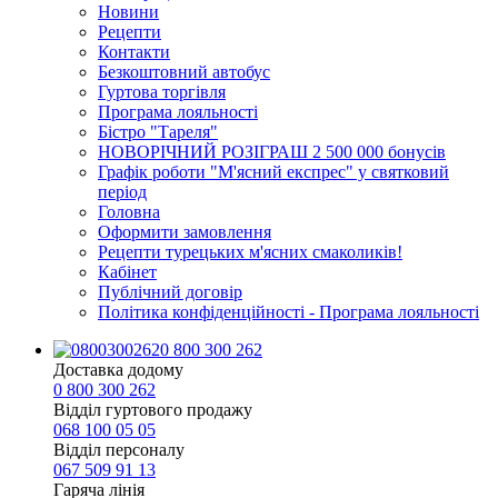
Новини
Рецепти
Контакти
Безкоштовний автобус
Гуртова торгівля
Програма лояльності
Бістро "Тареля"
НОВОРІЧНИЙ РОЗІГРАШ 2 500 000 бонусів
Графік роботи "М'ясний експрес" у святковий
період
Головна
Оформити замовлення
Рецепти турецьких м'ясних смаколиків!
Кабінет
Публічний договір
Політика конфіденційності - Програма лояльності
0 800 300 262
Доставка додому
0 800 300 262
Відділ гуртового продажу
068 100 05 05​
Відділ персоналу
067 509 91 13
Гаряча лінія