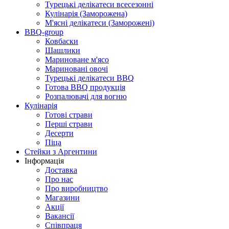
Турецькі делікатеси всесезонні
Кулінарія (Заморожена)
М'ясні делікатеси (Заморожені)
BBQ-group
Ковбаски
Шашлики
Мариноване м'ясо
Мариновані овочі
Турецькі делікатеси BBQ
Готова BBQ продукція
Розпалювачі для вогню
Кулінарія
Готові страви
Перші страви
Десерти
Піца
Стейки з Аргентини
Інформація
Доставка
Про нас
Про виробництво
Магазини
Акції
Вакансії
Співпраця