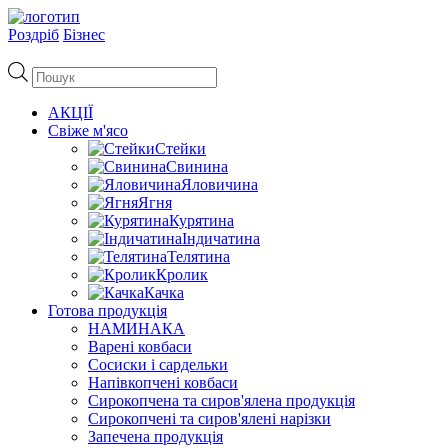
Роздріб
Бізнес
Пошук
товарів
АКЦІЇ
Свіже м'ясо
Стейки
Свинина
Яловичина
Ягня
Курятина
Індичатина
Телятина
Кролик
Качка
Готова продукція
НАМИНАКА
Варені ковбаси
Сосиски і сардельки
Напівкопчені ковбаси
Сирокопчена та сиров'ялена продукція
Сирокопчені та сиров'ялені нарізки
Запечена продукція