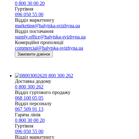
0 800 30 00 20
Гуртівня
096 050 55 00
Відділ маркетингу
marketing@halytska-svizhyna.ua
Відділ постачання
supply.office@halytska-svizhyna.ua
Комерційні пропозиції
commercial@halytska-svizhyna.ua
Замовити дзвінок
0 800 300 262
Доставка додому
0 800 300 262
Відділ гуртового продажу
068 100 05 05​
Відділ персоналу
067 509 91 13
Гаряча лінія
0 800 30 00 20
Гуртівня
096 050 55 00
Відділ маркетингу