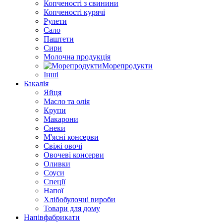
Копченості з свинини
Копченості курячі
Рулети
Сало
Паштети
Сири
Молочна продукція
Морепродукти
Інші
Бакалія
Яйця
Масло та олія
Крупи
Макарони
Снеки
М'ясні консерви
Свіжі овочі
Овочеві консерви
Оливки
Соуси
Спеції
Напої
Хлібобулочні вироби
Товари для дому
Напівфабрикати