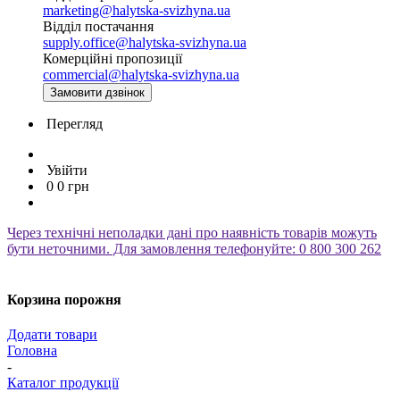
marketing@halytska-svizhyna.ua
Відділ постачання
supply.office@halytska-svizhyna.ua
Комерційні пропозиції
commercial@halytska-svizhyna.ua
Замовити дзвінок
Перегляд
Увійти
0
0
грн
Через технічні неполадки дані про наявність товарів можуть
бути неточними. Для замовлення телефонуйте: 0 800 300 262
Корзина порожня
Додати товари
Головна
-
Каталог продукції
-