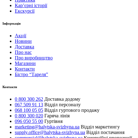
Карʼєрні історії
Екскурсії
Інформація
Акції
Новини
Доставка
Про нас
Про виробництво
Магазини
Контакти
Бістро “Тареля”
Контакти
0 800 300 262
Доставка додому
067 509 91 13
Відділ персоналу
068 100 05 05
Відділ гуртового продажу
0 800 300 020
Гаряча лінія
096 050 55 00
Гуртівня
marketing@halytska-svizhyna.ua
Відділ маркетингу
supply.office@halytska-svizhyna.ua
Відділ постачання
commercial@halytska-svizhyna.ua
Комерційні пропозиції