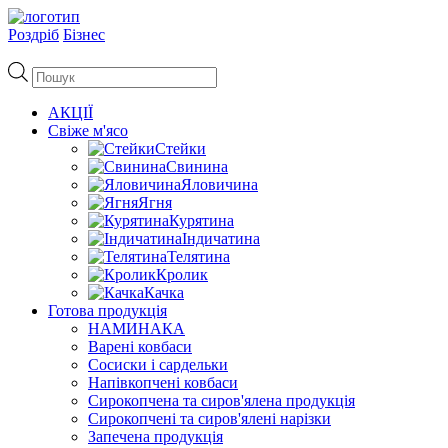
Роздріб
Бізнес
Пошук
товарів
АКЦІЇ
Свіже м'ясо
Стейки
Свинина
Яловичина
Ягня
Курятина
Індичатина
Телятина
Кролик
Качка
Готова продукція
НАМИНАКА
Варені ковбаси
Сосиски і сардельки
Напівкопчені ковбаси
Сирокопчена та сиров'ялена продукція
Сирокопчені та сиров'ялені нарізки
Запечена продукція