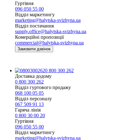
Гуртівня
096 050 55 00
Відділ маркетингу
marketing@halytska-svizhyna.ua
Відділ постачання
supply.office@halytska-svizhyna.ua
Комерційні пропозиції
commercial@halytska-svizhyna.ua
Замовити дзвінок
0 800 300 262
Доставка додому
0 800 300 262
Відділ гуртового продажу
068 100 05 05​
Відділ персоналу
067 509 91 13
Гаряча лінія
0 800 30 00 20
Гуртівня
096 050 55 00
Відділ маркетингу
marketing@halytska-svizhyna.ua