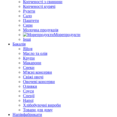
Копченості з свинини
Копченості курячі
Рулети
Сало
Паштети
Сири
Молочна продукція
Морепродукти
Інші
Бакалія
Яйця
Масло та олія
Крупи
Макарони
Снеки
М'ясні консерви
Свіжі овочі
Овочеві консерви
Оливки
Соуси
Спеції
Напої
Хлібобулочні вироби
Товари для дому
Напівфабрикати