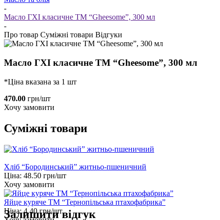
-
Масло ГХІ класичне ТМ “Gheesome”, 300 мл
-
Про товар
Суміжні товари
Відгуки
Масло ГХІ класичне ТМ “Gheesome”, 300 мл
*Ціна вказана за 1 шт
470.00
грн/шт
Хочу замовити
Суміжні товари
Хліб “Бородинський” житньо-пшеничний
Ціна:
48.50
грн/шт
Хочу замовити
Яйце куряче ТМ “Тернопільська птахофабрика”
Ціна:
4.40
грн/шт
Залишити відгук
Хочу замовити