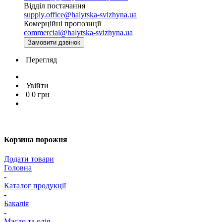
Відділ постачання
supply.office@halytska-svizhyna.ua
Комерційні пропозиції
commercial@halytska-svizhyna.ua
Замовити дзвінок
Перегляд
Увійти
0
0
грн
Корзина порожня
Додати товари
Головна
-
Каталог продукції
-
Бакалія
-
Масло та олія