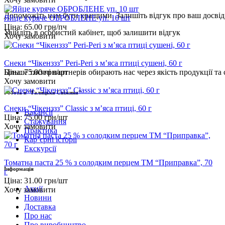
Допоможіть нам бути кращими. Залишіть відгук про ваш досвід 
Яйце куряче ОБРОБЛЕНЕ уп. 10 шт
Ціна:
65.00
грн/пч
Увійдіть
в особистий кабінет, щоб залишити відгук
Хочу замовити
Снеки “Чікенззз” Peri-Peri з м’яса птиці сушені, 60 г
Ціна:
75.00
грн/шт
Більше тисячі партнерів обирають нас через якість продукції та 
Хочу замовити
Робота в "Галицька Свіжина"
Снеки “Чікенззз” Classic з м’яса птиці, 60 г
Вакансії
Ціна:
75.00
грн/шт
Стажування
Хочу замовити
Практика
Карʼєрні історії
Екскурсії
Томатна паста 25 % з солодким перцем ТМ “Приправка”, 70
Інформація
г
Ціна:
31.00
грн/шт
Акції
Хочу замовити
Новини
Доставка
Про нас
Про виробництво