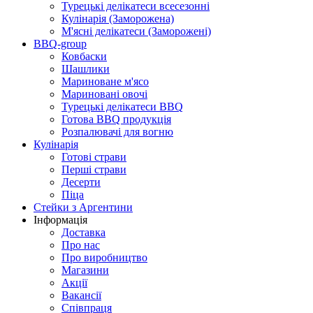
Турецькі делікатеси всесезонні
Кулінарія (Заморожена)
М'ясні делікатеси (Заморожені)
BBQ-group
Ковбаски
Шашлики
Мариноване м'ясо
Мариновані овочі
Турецькі делікатеси BBQ
Готова BBQ продукція
Розпалювачі для вогню
Кулінарія
Готові страви
Перші страви
Десерти
Піца
Стейки з Аргентини
Інформація
Доставка
Про нас
Про виробництво
Магазини
Акції
Вакансії
Співпраця