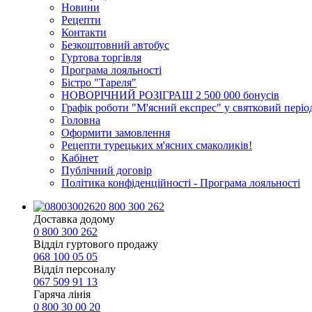
Новини
Рецепти
Контакти
Безкоштовний автобус
Гуртова торгівля
Програма лояльності
Бістро "Тареля"
НОВОРІЧНИЙ РОЗІГРАШ 2 500 000 бонусів
Графік роботи "М'ясний експрес" у святковий періо
Головна
Оформити замовлення
Рецепти турецьких м'ясних смаколиків!
Кабінет
Публічний договір
Політика конфіденційності - Програма лояльності
0 800 300 262
Доставка додому
0 800 300 262
Відділ гуртового продажу
068 100 05 05​
Відділ персоналу
067 509 91 13
Гаряча лінія
0 800 30 00 20