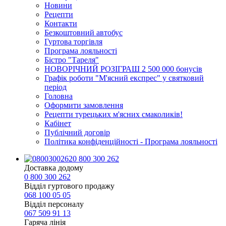
Новини
Рецепти
Контакти
Безкоштовний автобус
Гуртова торгівля
Програма лояльності
Бістро "Тареля"
НОВОРІЧНИЙ РОЗІГРАШ 2 500 000 бонусів
Графік роботи "М'ясний експрес" у святковий
період
Головна
Оформити замовлення
Рецепти турецьких м'ясних смаколиків!
Кабінет
Публічний договір
Політика конфіденційності - Програма лояльності
0 800 300 262
Доставка додому
0 800 300 262
Відділ гуртового продажу
068 100 05 05​
Відділ персоналу
067 509 91 13
Гаряча лінія