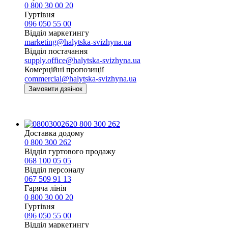
0 800 30 00 20
Гуртівня
096 050 55 00
Відділ маркетингу
marketing@halytska-svizhyna.ua
Відділ постачання
supply.office@halytska-svizhyna.ua
Комерційні пропозиції
commercial@halytska-svizhyna.ua
Замовити дзвінок
0 800 300 262
Доставка додому
0 800 300 262
Відділ гуртового продажу
068 100 05 05​
Відділ персоналу
067 509 91 13
Гаряча лінія
0 800 30 00 20
Гуртівня
096 050 55 00
Відділ маркетингу