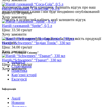
Допоможіть нам бути кращими. Залишіть відгук про ваш
Напій газований “Coca-Cola”, 0,5 л
досвід співпраці з нами і він буде неодмінно опублікований
Ціна:
33.50
грн/шт
Хочу замовити
Увійдіть
в особистий кабінет, щоб залишити відгук
Напій газований “Sprite”, 0,5 л
Ціна:
33.50
грн/шт
Хочу замовити
Більше тисячі партнерів обирають нас через якість продукції
Напій “Schweppes” “Індіан Тонік”, 330 мл
та сервіс.
Ціна:
34.00
грн/шт
Хочу замовити
Робота в "Галицька Свіжина"
Напій “Schweppes” “Гранат”, 330 мл
Вакансії
Ціна:
33.50
грн/шт
Стажування
Хочу замовити
Практика
Карʼєрні історії
Екскурсії
Інформація
Акції
Новини
Доставка