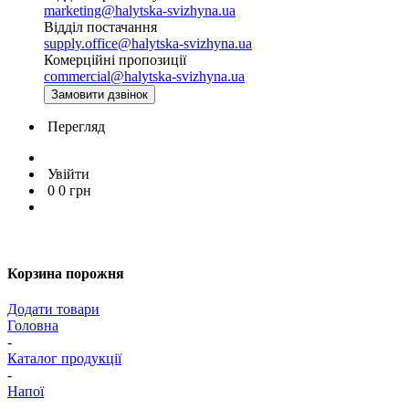
marketing@halytska-svizhyna.ua
Відділ постачання
supply.office@halytska-svizhyna.ua
Комерційні пропозиції
commercial@halytska-svizhyna.ua
Замовити дзвінок
Перегляд
Увійти
0
0
грн
Корзина порожня
Додати товари
Головна
-
Каталог продукції
-
Напої
-