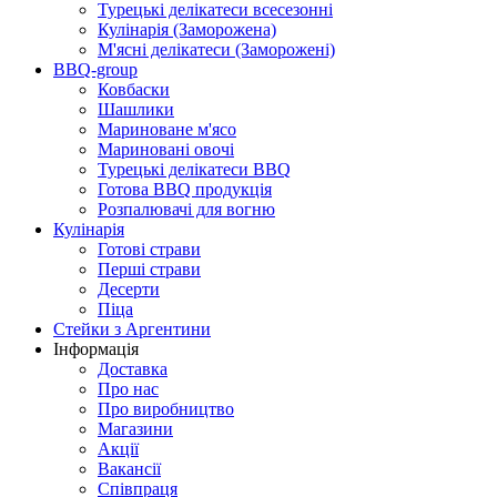
Турецькі делікатеси всесезонні
Кулінарія (Заморожена)
М'ясні делікатеси (Заморожені)
BBQ-group
Ковбаски
Шашлики
Мариноване м'ясо
Мариновані овочі
Турецькі делікатеси BBQ
Готова BBQ продукція
Розпалювачі для вогню
Кулінарія
Готові страви
Перші страви
Десерти
Піца
Стейки з Аргентини
Інформація
Доставка
Про нас
Про виробництво
Магазини
Акції
Вакансії
Співпраця