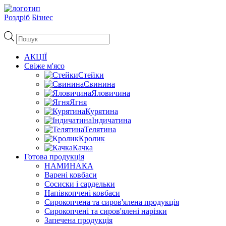
Роздріб
Бізнес
Пошук
товарів
АКЦІЇ
Свіже м'ясо
Стейки
Свинина
Яловичина
Ягня
Курятина
Індичатина
Телятина
Кролик
Качка
Готова продукція
НАМИНАКА
Варені ковбаси
Сосиски і сардельки
Напівкопчені ковбаси
Сирокопчена та сиров'ялена продукція
Сирокопчені та сиров'ялені нарізки
Запечена продукція