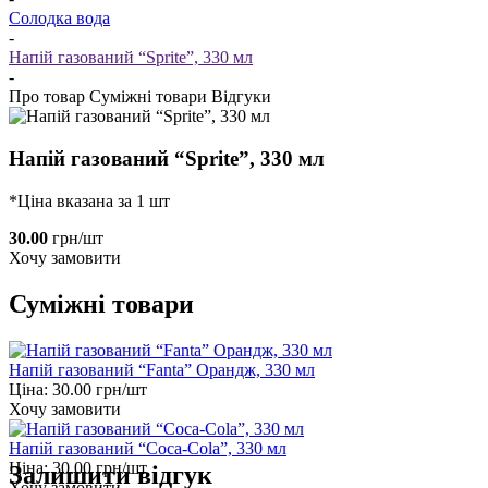
Солодка вода
-
Напій газований “Sprite”, 330 мл
-
Про товар
Суміжні товари
Відгуки
Напій газований “Sprite”, 330 мл
*Ціна вказана за 1 шт
30.00
грн/шт
Хочу замовити
Суміжні товари
Напій газований “Fanta” Орандж, 330 мл
Ціна:
30.00
грн/шт
Хочу замовити
Напій газований “Coca-Cola”, 330 мл
Ціна:
30.00
грн/шт
Залишити відгук
Хочу замовити