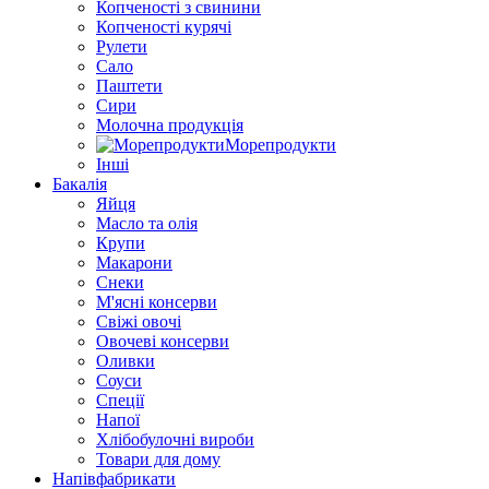
Копченості з свинини
Копченості курячі
Рулети
Сало
Паштети
Сири
Молочна продукція
Морепродукти
Інші
Бакалія
Яйця
Масло та олія
Крупи
Макарони
Снеки
М'ясні консерви
Свіжі овочі
Овочеві консерви
Оливки
Соуси
Спеції
Напої
Хлібобулочні вироби
Товари для дому
Напівфабрикати