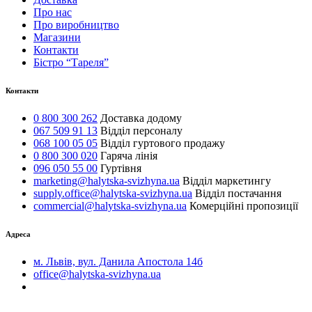
Про нас
Про виробництво
Магазини
Контакти
Бістро “Тареля”
Контакти
0 800 300 262
Доставка додому
067 509 91 13
Відділ персоналу
068 100 05 05
Відділ гуртового продажу
0 800 300 020
Гаряча лінія
096 050 55 00
Гуртівня
marketing@halytska-svizhyna.ua
Відділ маркетингу
supply.office@halytska-svizhyna.ua
Відділ постачання
commercial@halytska-svizhyna.ua
Комерційні пропозиції
Адреса
м. Львів, вул. Данила Апостола 14б
office@halytska-svizhyna.ua