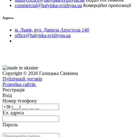
commercial@halytska-svizhyna.ua
Комерційні пропозиції
Адреса
м. Львів, вул. Данила Апостола 14б
office@halytska-svizhyna.ua
Copyright © 2026 Галицька Свіжина
Публічний договір
Розробка сайтів
Реєстрація
Вхід
Номер телефону
Ел. адреса
Пароль