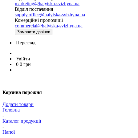
marketing@halytska-svizhyna.ua
Відділ постачання
supply.office@halytska-svizhyna.ua
Комерційні пропозиції
commercial@halytska-svizhyna.ua
Замовити дзвінок
Перегляд
Увійти
0
0
грн
Корзина порожня
Додати товари
Головна
-
Каталог продукції
-
Напої
-