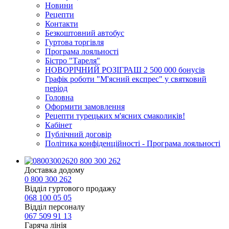
Новини
Рецепти
Контакти
Безкоштовний автобус
Гуртова торгівля
Програма лояльності
Бістро "Тареля"
НОВОРІЧНИЙ РОЗІГРАШ 2 500 000 бонусів
Графік роботи "М'ясний експрес" у святковий
період
Головна
Оформити замовлення
Рецепти турецьких м'ясних смаколиків!
Кабінет
Публічний договір
Політика конфіденційності - Програма лояльності
0 800 300 262
Доставка додому
0 800 300 262
Відділ гуртового продажу
068 100 05 05​
Відділ персоналу
067 509 91 13
Гаряча лінія