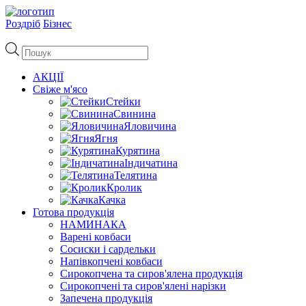
Роздріб
Бізнес
Пошук
товарів
АКЦІЇ
Свіже м'ясо
Стейки
Свинина
Яловичина
Ягня
Курятина
Індичатина
Телятина
Кролик
Качка
Готова продукція
НАМИНАКА
Варені ковбаси
Сосиски і сардельки
Напівкопчені ковбаси
Сирокопчена та сиров'ялена продукція
Сирокопчені та сиров'ялені нарізки
Запечена продукція