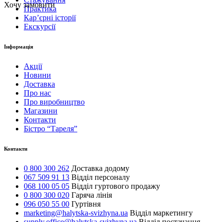
Хочу замовити
Практика
Карʼєрні історії
Екскурсії
Інформація
Акції
Новини
Доставка
Про нас
Про виробництво
Магазини
Контакти
Бістро “Тареля”
Контакти
0 800 300 262
Доставка додому
067 509 91 13
Відділ персоналу
068 100 05 05
Відділ гуртового продажу
0 800 300 020
Гаряча лінія
096 050 55 00
Гуртівня
marketing@halytska-svizhyna.ua
Відділ маркетингу
supply.office@halytska-svizhyna.ua
Відділ постачання