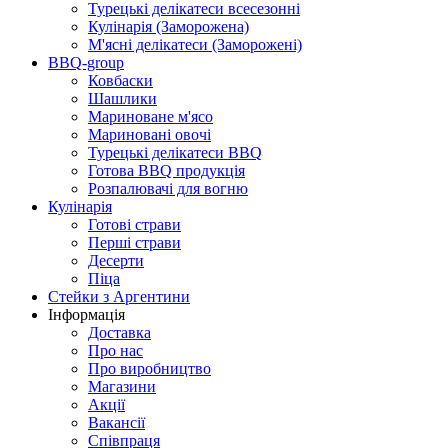
Турецькі делікатеси всесезонні
Кулінарія (Заморожена)
М'ясні делікатеси (Заморожені)
BBQ-group
Ковбаски
Шашлики
Мариноване м'ясо
Мариновані овочі
Турецькі делікатеси BBQ
Готова BBQ продукція
Розпалювачі для вогню
Кулінарія
Готові страви
Перші страви
Десерти
Піца
Стейки з Аргентини
Інформація
Доставка
Про нас
Про виробництво
Магазини
Акції
Вакансії
Співпраця