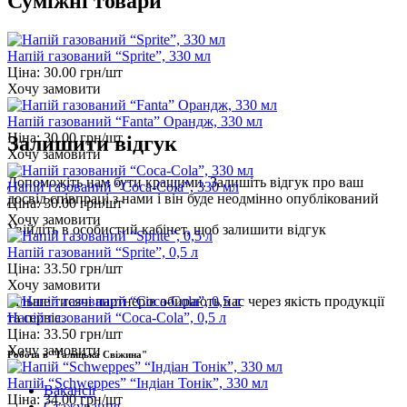
Суміжні товари
Напій газований “Sprite”, 330 мл
Ціна:
30.00
грн/шт
Хочу замовити
Напій газований “Fanta” Орандж, 330 мл
Ціна:
30.00
грн/шт
Залишити відгук
Хочу замовити
Допоможіть нам бути кращими. Залишіть відгук про ваш
Напій газований “Coca-Cola”, 330 мл
досвід співпраці з нами і він буде неодмінно опублікований
Ціна:
30.00
грн/шт
Хочу замовити
Увійдіть
в особистий кабінет, щоб залишити відгук
Напій газований “Sprite”, 0,5 л
Ціна:
33.50
грн/шт
Хочу замовити
Більше тисячі партнерів обирають нас через якість продукції
Напій газований “Coca-Cola”, 0,5 л
та сервіс.
Ціна:
33.50
грн/шт
Хочу замовити
Робота в "Галицька Свіжина"
Напій “Schweppes” “Індіан Тонік”, 330 мл
Вакансії
Ціна:
34.00
грн/шт
Стажування