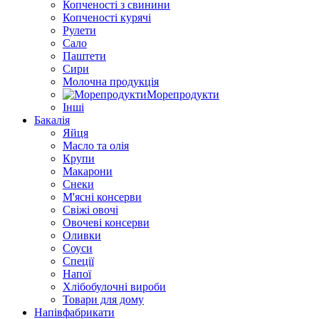
Копченості з свинини
Копченості курячі
Рулети
Сало
Паштети
Сири
Молочна продукція
Морепродукти
Інші
Бакалія
Яйця
Масло та олія
Крупи
Макарони
Снеки
М'ясні консерви
Свіжі овочі
Овочеві консерви
Оливки
Соуси
Спеції
Напої
Хлібобулочні вироби
Товари для дому
Напівфабрикати