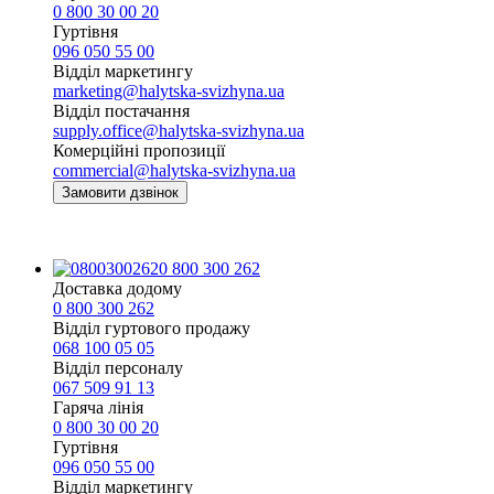
0 800 30 00 20
Гуртівня
096 050 55 00
Відділ маркетингу
marketing@halytska-svizhyna.ua
Відділ постачання
supply.office@halytska-svizhyna.ua
Комерційні пропозиції
commercial@halytska-svizhyna.ua
Замовити дзвінок
0 800 300 262
Доставка додому
0 800 300 262
Відділ гуртового продажу
068 100 05 05​
Відділ персоналу
067 509 91 13
Гаряча лінія
0 800 30 00 20
Гуртівня
096 050 55 00
Відділ маркетингу