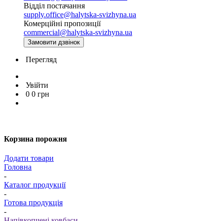
Відділ постачання
supply.office@halytska-svizhyna.ua
Комерційні пропозиції
commercial@halytska-svizhyna.ua
Замовити дзвінок
Перегляд
Увійти
0
0
грн
Корзина порожня
Додати товари
Головна
-
Каталог продукції
-
Готова продукція
-
Напівкопчені ковбаси