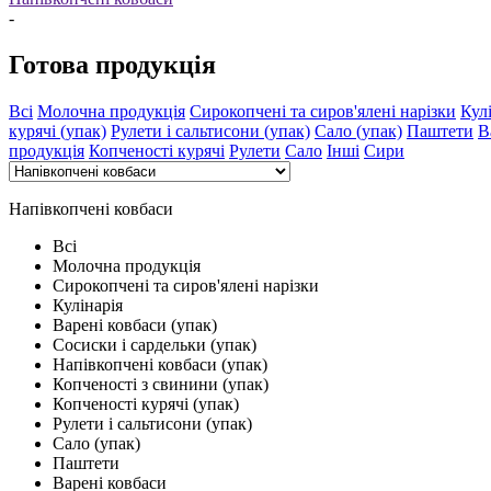
-
Готова продукція
Всі
Молочна продукція
Сирокопчені та сиров'ялені нарізки
Кул
курячі (упак)
Рулети і сальтисони (упак)
Сало (упак)
Паштети
В
продукція
Копченості курячі
Рулети
Сало
Інші
Сири
Напівкопчені ковбаси
Всі
Молочна продукція
Сирокопчені та сиров'ялені нарізки
Кулінарія
Варені ковбаси (упак)
Сосиски і сардельки (упак)
Напівкопчені ковбаси (упак)
Копченості з свинини (упак)
Копченості курячі (упак)
Рулети і сальтисони (упак)
Сало (упак)
Паштети
Варені ковбаси