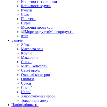
Копченості з свинини
Копченості курячі
Рулети
Сало
Паштети
Сири
Молочна продукція
Морепродукти
Інші
Бакалія
Яйця
Масло та олія
Крупи
Макарони
Снеки
М'ясні консерви
Свіжі овочі
Овочеві консерви
Оливки
Соуси
Спеції
Напої
Хлібобулочні вироби
Товари для дому
Напівфабрикати