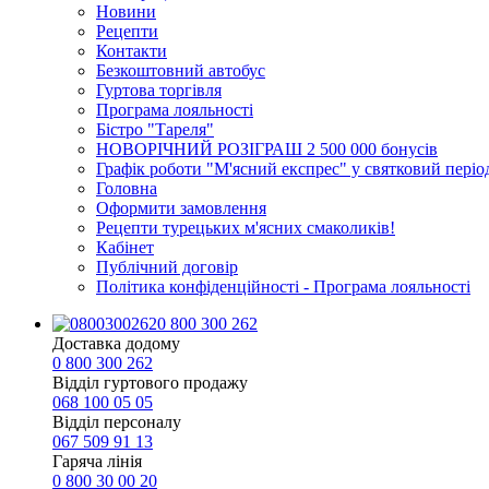
Новини
Рецепти
Контакти
Безкоштовний автобус
Гуртова торгівля
Програма лояльності
Бістро "Тареля"
НОВОРІЧНИЙ РОЗІГРАШ 2 500 000 бонусів
Графік роботи "М'ясний експрес" у святковий періо
Головна
Оформити замовлення
Рецепти турецьких м'ясних смаколиків!
Кабінет
Публічний договір
Політика конфіденційності - Програма лояльності
0 800 300 262
Доставка додому
0 800 300 262
Відділ гуртового продажу
068 100 05 05​
Відділ персоналу
067 509 91 13
Гаряча лінія
0 800 30 00 20