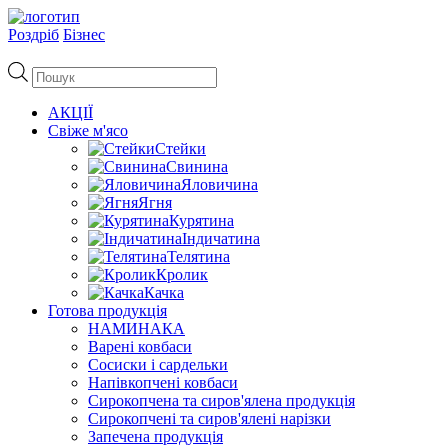
Роздріб
Бізнес
Пошук
товарів
АКЦІЇ
Свіже м'ясо
Стейки
Свинина
Яловичина
Ягня
Курятина
Індичатина
Телятина
Кролик
Качка
Готова продукція
НАМИНАКА
Варені ковбаси
Сосиски і сардельки
Напівкопчені ковбаси
Сирокопчена та сиров'ялена продукція
Сирокопчені та сиров'ялені нарізки
Запечена продукція