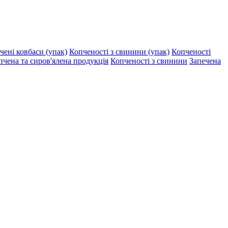
чені ковбаси (упак)
Копченості з свинини (упак)
Копченості
чена та сиров'ялена продукція
Копченості з свинини
Запечена