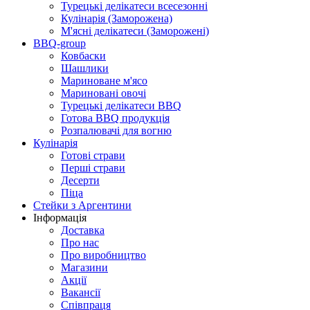
Турецькі делікатеси всесезонні
Кулінарія (Заморожена)
М'ясні делікатеси (Заморожені)
BBQ-group
Ковбаски
Шашлики
Мариноване м'ясо
Мариновані овочі
Турецькі делікатеси BBQ
Готова BBQ продукція
Розпалювачі для вогню
Кулінарія
Готові страви
Перші страви
Десерти
Піца
Стейки з Аргентини
Інформація
Доставка
Про нас
Про виробництво
Магазини
Акції
Вакансії
Співпраця