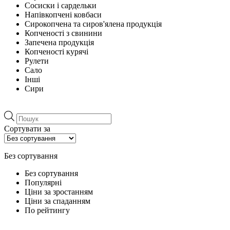
Сосиски і сардельки
Напівкопчені ковбаси
Сирокопчена та сиров'ялена продукція
Копченості з свинини
Запечена продукція
Копченості курячі
Рулети
Сало
Інші
Сири
Пошук
товарів
Сортувати за
Без сортування
Без сортування
Популярні
Ціни за зростанням
Ціни за спаданням
По рейтингу