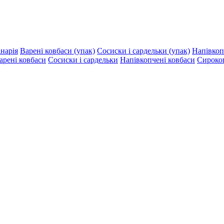
інарія
Варені ковбаси (упак)
Сосиски і сардельки (упак)
Напівкоп
арені ковбаси
Сосиски і сардельки
Напівкопчені ковбаси
Сирокоп