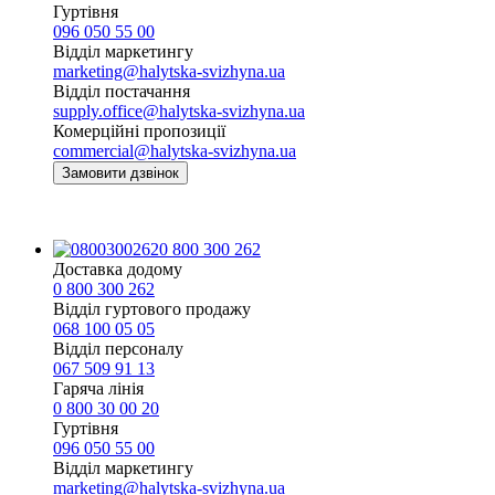
Гуртівня
096 050 55 00
Відділ маркетингу
marketing@halytska-svizhyna.ua
Відділ постачання
supply.office@halytska-svizhyna.ua
Комерційні пропозиції
commercial@halytska-svizhyna.ua
Замовити дзвінок
0 800 300 262
Доставка додому
0 800 300 262
Відділ гуртового продажу
068 100 05 05​
Відділ персоналу
067 509 91 13
Гаряча лінія
0 800 30 00 20
Гуртівня
096 050 55 00
Відділ маркетингу
marketing@halytska-svizhyna.ua