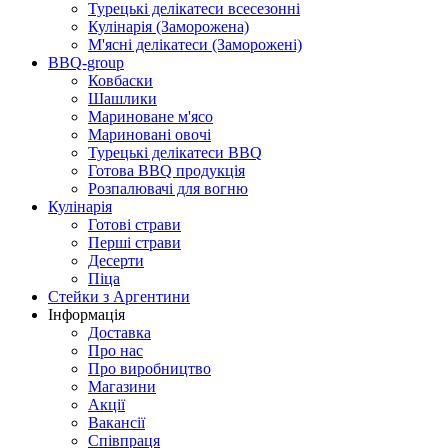
Турецькі делікатеси всесезонні
Кулінарія (Заморожена)
М'ясні делікатеси (Заморожені)
BBQ-group
Ковбаски
Шашлики
Мариноване м'ясо
Мариновані овочі
Турецькі делікатеси BBQ
Готова BBQ продукція
Розпалювачі для вогню
Кулінарія
Готові страви
Перші страви
Десерти
Піца
Стейки з Аргентини
Інформація
Доставка
Про нас
Про виробництво
Магазини
Акції
Вакансії
Співпраця