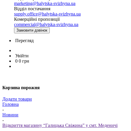
marketing@halytska-svizhyna.ua
Відділ постачання
supply.office@halytska-svizhyna.ua
Комерційні пропозиції
commercial@halytska-svizhyna.ua
Замовити дзвінок
Перегляд
Увійти
0
0
грн
Корзина порожня
Додати товари
Головна
-
Новини
-
Відкриття магазину “Галицька Свіжина” у смт. Меденичі
-