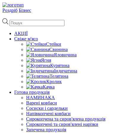
Роздріб
Бізнес
Пошук
товарів
АКЦІЇ
Свіже м'ясо
Стейки
Свинина
Яловичина
Ягня
Курятина
Індичатина
Телятина
Кролик
Качка
Готова продукція
НАМИНАКА
Варені ковбаси
Сосиски і сардельки
Напівкопчені ковбаси
Сирокопчена та сиров'ялена продукція
Сирокопчені та сиров'ялені нарізки
Запечена продукція