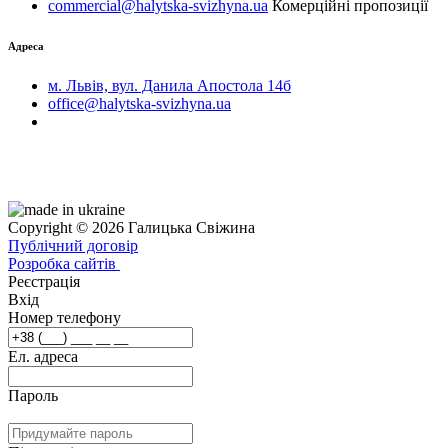
commercial@halytska-svizhyna.ua
Комерційні пропозиції
Адреса
м. Львів, вул. Данила Апостола 14б
office@halytska-svizhyna.ua
Copyright © 2026 Галицька Свіжина
Публічний договір
Розробка сайтів
Реєстрація
Вхід
Номер телефону
Ел. адреса
Пароль