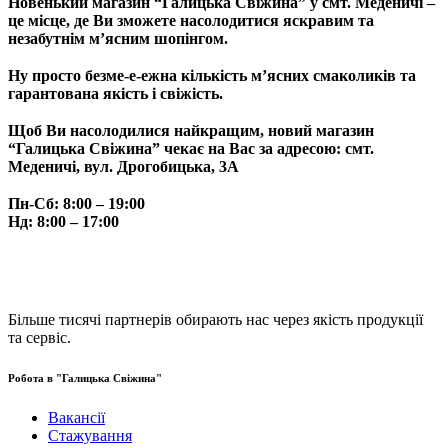
Новенький магазин “Галицька Свіжина” у смт. Меденичі –
це місце, де Ви зможете насолодитися яскравим та
незабутнім м’ясним шопінгом.
⠀
Ну просто безме-е-ежна кількість м’ясних смаколиків та
гарантована якість і свіжість.
⠀
Щоб Ви насолодилися найкращим, новий магазин
“Галицька Свіжина” чекає на Вас за адресою:
смт.
Меденичі, вул. Дрогобицька, 3А
⠀
Пн-Сб:
8:00 – 19:00
Нд:
8:00 – 17:00
Більше тисячі партнерів обирають нас через якість продукції
та сервіс.
Робота в "Галицька Свіжина"
Вакансії
Стажування