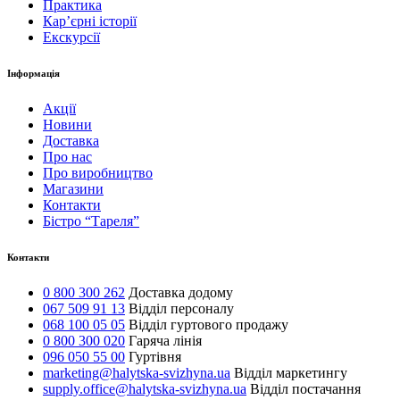
Практика
Карʼєрні історії
Екскурсії
Інформація
Акції
Новини
Доставка
Про нас
Про виробництво
Магазини
Контакти
Бістро “Тареля”
Контакти
0 800 300 262
Доставка додому
067 509 91 13
Відділ персоналу
068 100 05 05
Відділ гуртового продажу
0 800 300 020
Гаряча лінія
096 050 55 00
Гуртівня
marketing@halytska-svizhyna.ua
Відділ маркетингу
supply.office@halytska-svizhyna.ua
Відділ постачання