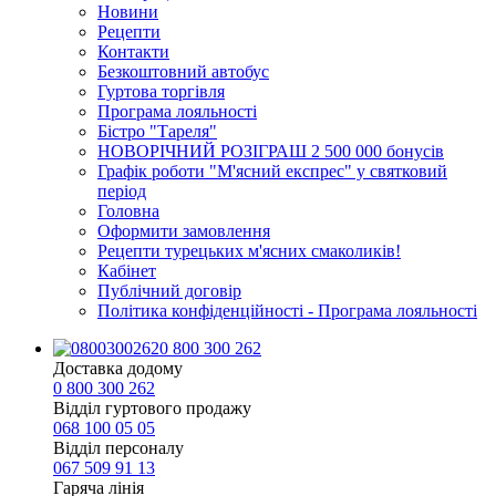
Новини
Рецепти
Контакти
Безкоштовний автобус
Гуртова торгівля
Програма лояльності
Бістро "Тареля"
НОВОРІЧНИЙ РОЗІГРАШ 2 500 000 бонусів
Графік роботи "М'ясний експрес" у святковий
період
Головна
Оформити замовлення
Рецепти турецьких м'ясних смаколиків!
Кабінет
Публічний договір
Політика конфіденційності - Програма лояльності
0 800 300 262
Доставка додому
0 800 300 262
Відділ гуртового продажу
068 100 05 05​
Відділ персоналу
067 509 91 13
Гаряча лінія