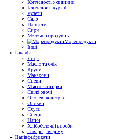
Копченості з свинини
Копченості курячі
Рулети
Сало
Паштети
Сири
Молочна продукція
Морепродукти
Інші
Бакалія
Яйця
Масло та олія
Крупи
Макарони
Снеки
М'ясні консерви
Свіжі овочі
Овочеві консерви
Оливки
Соуси
Спеції
Напої
Хлібобулочні вироби
Товари для дому
Напівфабрикати