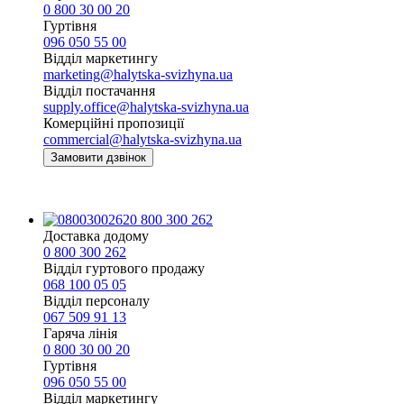
0 800 30 00 20
Гуртівня
096 050 55 00
Відділ маркетингу
marketing@halytska-svizhyna.ua
Відділ постачання
supply.office@halytska-svizhyna.ua
Комерційні пропозиції
commercial@halytska-svizhyna.ua
Замовити дзвінок
0 800 300 262
Доставка додому
0 800 300 262
Відділ гуртового продажу
068 100 05 05​
Відділ персоналу
067 509 91 13
Гаряча лінія
0 800 30 00 20
Гуртівня
096 050 55 00
Відділ маркетингу