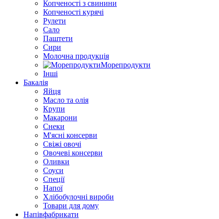
Копченості з свинини
Копченості курячі
Рулети
Сало
Паштети
Сири
Молочна продукція
Морепродукти
Інші
Бакалія
Яйця
Масло та олія
Крупи
Макарони
Снеки
М'ясні консерви
Свіжі овочі
Овочеві консерви
Оливки
Соуси
Спеції
Напої
Хлібобулочні вироби
Товари для дому
Напівфабрикати