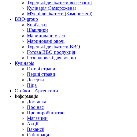
Турецькі делікатеси всесезонні
Кулінарія (Заморожена)
М'ясні делікатеси (Заморожені)
BBQ-group
Ковбаски
Шашлики
Мариноване м'ясо
Мариновані овочі
Турецькі делікатеси BBQ
Готова BBQ продукція
Розпалювачі для вогню
Кулінарія
Готові страви
Перші страви
Десерти
Піца
Стейки з Аргентини
Інформація
Доставка
Про нас
Про виробництво
Магазини
Акції
Вакансії
Співпраця