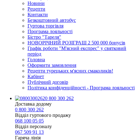
Новини
Рецепти
Контакти
Безкоштовний автобус
Гуртова торгівля
Програма лояльності
Бістро "Тареля"
НОВОРІЧНИЙ РОЗІГРАШ 2 500 000 бонусів
Графік роботи "М'ясний експрес" у святковий
період
Головна
Оформити замовлення
Рецепти турецьких м'ясних смаколиків!
Кабінет
Публічний договір
Політика конфіденційності - Програма лояльності
0 800 300 262
Доставка додому
0 800 300 262
Відділ гуртового продажу
068 100 05 05​
Відділ персоналу
067 509 91 13
Гаряча лінія