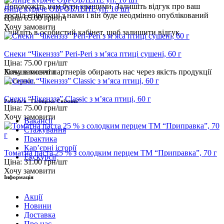
Допоможіть нам бути кращими. Залишіть відгук про ваш
Яйце куряче ОБРОБЛЕНЕ уп. 10 шт
досвід співпраці з нами і він буде неодмінно опублікований
Ціна:
65.00
грн/пч
Хочу замовити
Увійдіть
в особистий кабінет, щоб залишити відгук
Снеки “Чікенззз” Peri-Peri з м’яса птиці сушені, 60 г
Ціна:
75.00
грн/шт
Хочу замовити
Більше тисячі партнерів обирають нас через якість продукції
та сервіс.
Снеки “Чікенззз” Classic з м’яса птиці, 60 г
Робота в "Галицька Свіжина"
Ціна:
75.00
грн/шт
Хочу замовити
Вакансії
Стажування
Практика
Карʼєрні історії
Томатна паста 25 % з солодким перцем ТМ “Приправка”, 70 г
Екскурсії
Ціна:
31.00
грн/шт
Хочу замовити
Інформація
Акції
Новини
Доставка
Про нас