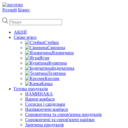
Роздріб
Бізнес
Пошук
товарів
АКЦІЇ
Свіже м'ясо
Стейки
Свинина
Яловичина
Ягня
Курятина
Індичатина
Телятина
Кролик
Качка
Готова продукція
НАМИНАКА
Варені ковбаси
Сосиски і сардельки
Напівкопчені ковбаси
Сирокопчена та сиров'ялена продукція
Сирокопчені та сиров'ялені нарізки
Запечена продукція