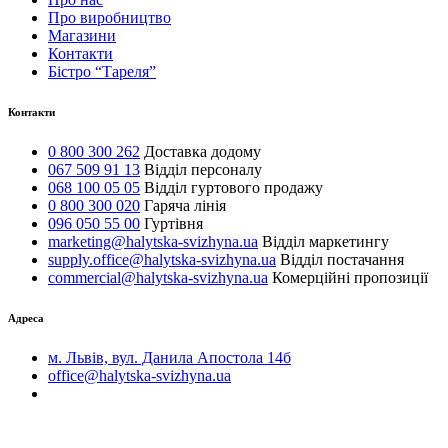
Про виробництво
Магазини
Контакти
Бістро “Тареля”
Контакти
0 800 300 262
Доставка додому
067 509 91 13
Відділ персоналу
068 100 05 05
Відділ гуртового продажу
0 800 300 020
Гаряча лінія
096 050 55 00
Гуртівня
marketing@halytska-svizhyna.ua
Відділ маркетингу
supply.office@halytska-svizhyna.ua
Відділ постачання
commercial@halytska-svizhyna.ua
Комерційні пропозиції
Адреса
м. Львів, вул. Данила Апостола 14б
office@halytska-svizhyna.ua