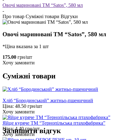
Овочі мариновані TM “Satos”, 580 мл
-
Про товар
Суміжні товари
Відгуки
Овочі мариновані TM “Satos”, 580 мл
*Ціна вказана за 1 шт
175.00
грн/шт
Хочу замовити
Суміжні товари
Хліб “Бородинський” житньо-пшеничний
Ціна:
48.50
грн/шт
Хочу замовити
Яйце куряче ТМ “Тернопільська птахофабрика”
Ціна:
4.40
грн/шт
Залишити відгук
Хочу замовити