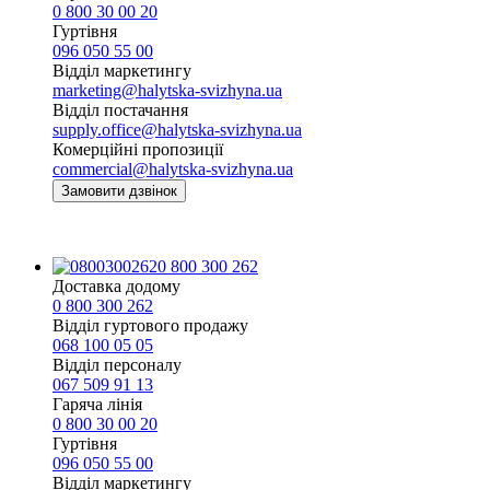
0 800 30 00 20
Гуртівня
096 050 55 00
Відділ маркетингу
marketing@halytska-svizhyna.ua
Відділ постачання
supply.office@halytska-svizhyna.ua
Комерційні пропозиції
commercial@halytska-svizhyna.ua
Замовити дзвінок
0 800 300 262
Доставка додому
0 800 300 262
Відділ гуртового продажу
068 100 05 05​
Відділ персоналу
067 509 91 13
Гаряча лінія
0 800 30 00 20
Гуртівня
096 050 55 00
Відділ маркетингу