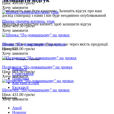
Ціна:
499.00
грн/кг
Хочу замовити
Допоможіть нам бути кращими. Залишіть відгук про ваш
досвід співпраці з нами і він буде неодмінно опублікований
Шинка свиняча копчена, упак
Увійдіть
в особистий кабінет, щоб залишити відгук
Ціна:
409.50
грн/кг
Хочу замовити
Шинка “По-домашньому” на дровах
Більше тисячі партнерів обирають нас через якість продукції
Ціна:
528.00
грн/кг
та сервіс.
Хочу замовити
Робота в "Галицька Свіжина"
Полядвиця “По-домашньому” на дровах
Вакансії
Ціна:
603.50
грн/кг
Стажування
Хочу замовити
Практика
Карʼєрні історії
Екскурсії
Шпондер “По-домашньому” на дровах
Ціна:
431.00
грн/кг
Інформація
Хочу замовити
Акції
Новини