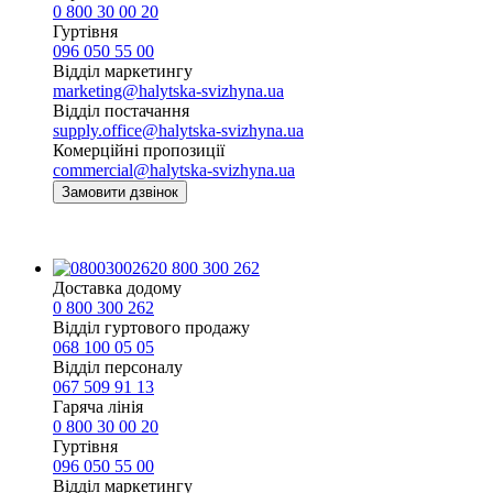
0 800 30 00 20
Гуртівня
096 050 55 00
Відділ маркетингу
marketing@halytska-svizhyna.ua
Відділ постачання
supply.office@halytska-svizhyna.ua
Комерційні пропозиції
commercial@halytska-svizhyna.ua
Замовити дзвінок
0 800 300 262
Доставка додому
0 800 300 262
Відділ гуртового продажу
068 100 05 05​
Відділ персоналу
067 509 91 13
Гаряча лінія
0 800 30 00 20
Гуртівня
096 050 55 00
Відділ маркетингу