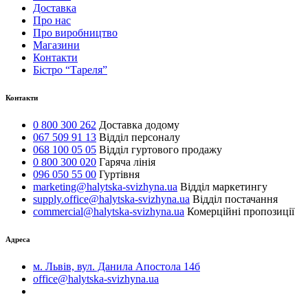
Доставка
Про нас
Про виробництво
Магазини
Контакти
Бістро “Тареля”
Контакти
0 800 300 262
Доставка додому
067 509 91 13
Відділ персоналу
068 100 05 05
Відділ гуртового продажу
0 800 300 020
Гаряча лінія
096 050 55 00
Гуртівня
marketing@halytska-svizhyna.ua
Відділ маркетингу
supply.office@halytska-svizhyna.ua
Відділ постачання
commercial@halytska-svizhyna.ua
Комерційні пропозиції
Адреса
м. Львів, вул. Данила Апостола 14б
office@halytska-svizhyna.ua