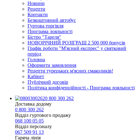
Новини
Рецепти
Контакти
Безкоштовний автобус
Гуртова торгівля
Програма лояльності
Бістро "Тареля"
НОВОРІЧНИЙ РОЗІГРАШ 2 500 000 бонусів
Графік роботи "М'ясний експрес" у святковий
період
Головна
Оформити замовлення
Рецепти турецьких м'ясних смаколиків!
Кабінет
Публічний договір
Політика конфіденційності - Програма лояльності
0 800 300 262
Доставка додому
0 800 300 262
Відділ гуртового продажу
068 100 05 05​
Відділ персоналу
067 509 91 13
Гаряча лінія