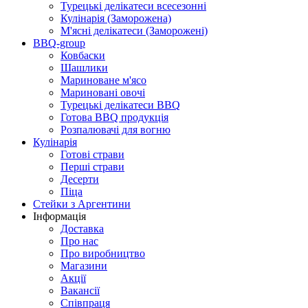
Турецькі делікатеси всесезонні
Кулінарія (Заморожена)
М'ясні делікатеси (Заморожені)
BBQ-group
Ковбаски
Шашлики
Мариноване м'ясо
Мариновані овочі
Турецькі делікатеси BBQ
Готова BBQ продукція
Розпалювачі для вогню
Кулінарія
Готові страви
Перші страви
Десерти
Піца
Стейки з Аргентини
Інформація
Доставка
Про нас
Про виробництво
Магазини
Акції
Вакансії
Співпраця