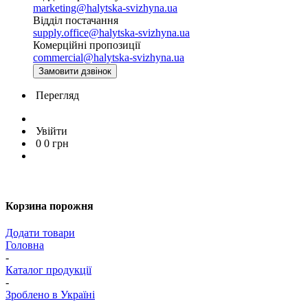
marketing@halytska-svizhyna.ua
Відділ постачання
supply.office@halytska-svizhyna.ua
Комерційні пропозиції
commercial@halytska-svizhyna.ua
Замовити дзвінок
Перегляд
Увійти
0
0
грн
Корзина порожня
Додати товари
Головна
-
Каталог продукції
-
Зроблено в Україні
-