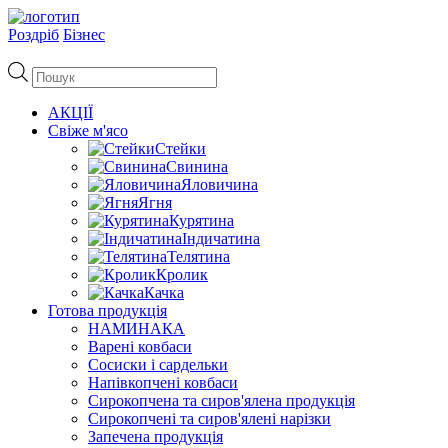
Роздріб
Бізнес
Пошук
товарів
АКЦІЇ
Свіже м'ясо
Стейки
Свинина
Яловичина
Ягня
Курятина
Індичатина
Телятина
Кролик
Качка
Готова продукція
НАМИНАКА
Варені ковбаси
Сосиски і сардельки
Напівкопчені ковбаси
Сирокопчена та сиров'ялена продукція
Сирокопчені та сиров'ялені нарізки
Запечена продукція