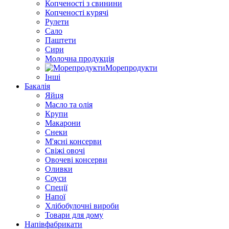
Копченості з свинини
Копченості курячі
Рулети
Сало
Паштети
Сири
Молочна продукція
Морепродукти
Інші
Бакалія
Яйця
Масло та олія
Крупи
Макарони
Снеки
М'ясні консерви
Свіжі овочі
Овочеві консерви
Оливки
Соуси
Спеції
Напої
Хлібобулочні вироби
Товари для дому
Напівфабрикати