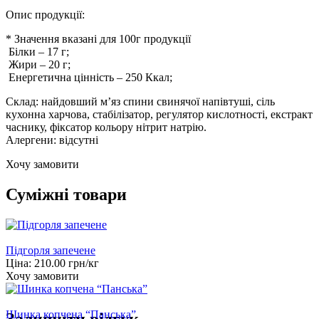
Опис продукції:
* Значення вказані для 100г продукції
Білки
–
17
г;
Жири
–
20
г;
Енергетична цінність
–
250
Ккал;
Склад: найдовший м’яз спини свинячої напівтуші, сіль
кухонна харчова, стабілізатор, регулятор кислотності, екстракт
часнику, фіксатор кольору нітрит натрію.
Алергени: відсутні
Хочу замовити
Суміжні товари
Підгорля запечене
Ціна:
210.00
грн/кг
Хочу замовити
Шинка копчена “Панська”
Залишити відгук