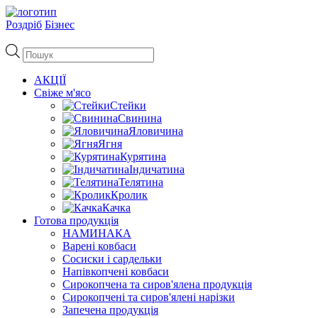
Роздріб
Бізнес
Пошук
товарів
АКЦІЇ
Свіже м'ясо
Стейки
Свинина
Яловичина
Ягня
Курятина
Індичатина
Телятина
Кролик
Качка
Готова продукція
НАМИНАКА
Варені ковбаси
Сосиски і сардельки
Напівкопчені ковбаси
Сирокопчена та сиров'ялена продукція
Сирокопчені та сиров'ялені нарізки
Запечена продукція