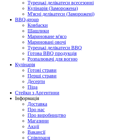
Турецькі делікатеси всесезонні
Кулінарія (Заморожена)
М'ясні делікатеси (Заморожені)
BBQ-group
Ковбаски
Шашлики
Мариноване м'ясо
Мариновані овочі
Турецькі делікатеси BBQ
Готова BBQ продукція
Розпалювачі для вогню
Кулінарія
Готові страви
Перші страви
Десерти
Піца
Стейки з Аргентини
Інформація
Доставка
Про нас
Про виробництво
Магазини
Акції
Вакансії
Співпраця