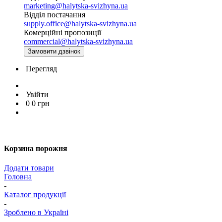
marketing@halytska-svizhyna.ua
Відділ постачання
supply.office@halytska-svizhyna.ua
Комерційні пропозиції
commercial@halytska-svizhyna.ua
Замовити дзвінок
Перегляд
Увійти
0
0
грн
Корзина порожня
Додати товари
Головна
-
Каталог продукції
-
Зроблено в Україні
-