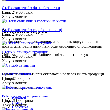
Стейк свинячий з битка без кістки
Ціна:
249.00
грн/кг
Хочу замовити
Стейк свинячий з корейки на кістці
Залишити відгук
Ціна:
249.00
грн/кг
Хочу замовити
Допоможіть нам бути кращими. Залишіть відгук про ваш
досвід співпраці з нами і він буде неодмінно опублікований
Стейк зі свинячої грудинки
Увійдіть
в особистий кабінет, щоб залишити відгук
Ціна:
229.00
грн/кг
Хочу замовити
Суглоб свинячий
Більше тисячі партнерів обирають нас через якість продукції
Ціна:
27.00
грн/кг
та сервіс.
Хочу замовити
Робота в "Галицька Свіжина"
Реберця свинячі трикутник
Вакансії
Ціна:
211.00
грн/кг
Стажування
Хочу замовити
Практика