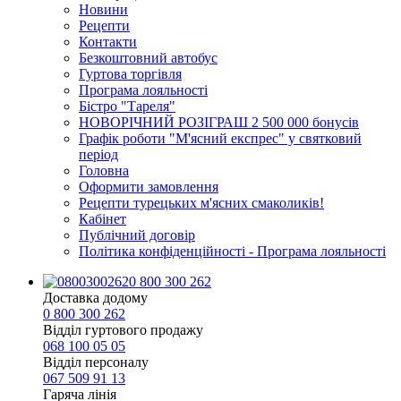
Новини
Рецепти
Контакти
Безкоштовний автобус
Гуртова торгівля
Програма лояльності
Бістро "Тареля"
НОВОРІЧНИЙ РОЗІГРАШ 2 500 000 бонусів
Графік роботи "М'ясний експрес" у святковий
період
Головна
Оформити замовлення
Рецепти турецьких м'ясних смаколиків!
Кабінет
Публічний договір
Політика конфіденційності - Програма лояльності
0 800 300 262
Доставка додому
0 800 300 262
Відділ гуртового продажу
068 100 05 05​
Відділ персоналу
067 509 91 13
Гаряча лінія