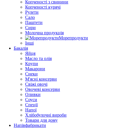
Копченості з свинини
Копченості курячі
Рулети
Сало
Паштети
Сири
Молочна продукція
Морепродукти
Інші
Бакалія
Яйця
Масло та олія
Крупи
Макарони
Снеки
М'ясні консерви
Свіжі овочі
Овочеві консерви
Оливки
Соуси
Спеції
Напої
Хлібобулочні вироби
Товари для дому
Напівфабрикати