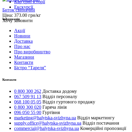
Карʼєрні історії
Екскурсії
Биток свинячий
Ціна:
373.00
грн/кг
Інформація
Хочу замовити
Акції
Новини
Доставка
Про нас
Про виробництво
Магазини
Контакти
Бістро “Тареля”
Контакти
0 800 300 262
Доставка додому
067 509 91 13
Відділ персоналу
068 100 05 05
Відділ гуртового продажу
0 800 300 020
Гаряча лінія
096 050 55 00
Гуртівня
marketing@halytska-svizhyna.ua
Відділ маркетингу
supply.office@halytska-svizhyna.ua
Відділ постачання
commercial@halytska-svizhyna.ua
Комерційні пропозиції