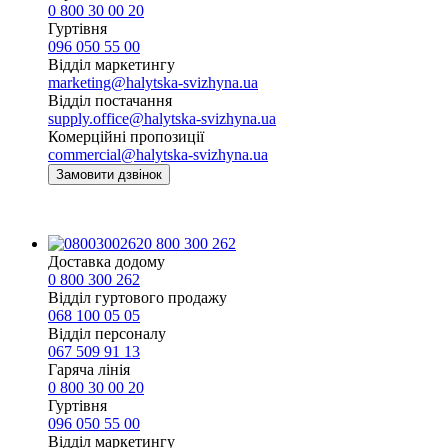
0 800 30 00 20
Гуртівня
096 050 55 00
Відділ маркетингу
marketing@halytska-svizhyna.ua
Відділ постачання
supply.office@halytska-svizhyna.ua
Комерційні пропозиції
commercial@halytska-svizhyna.ua
Замовити дзвінок
0 800 300 262
Доставка додому
0 800 300 262
Відділ гуртового продажу
068 100 05 05​
Відділ персоналу
067 509 91 13
Гаряча лінія
0 800 30 00 20
Гуртівня
096 050 55 00
Відділ маркетингу