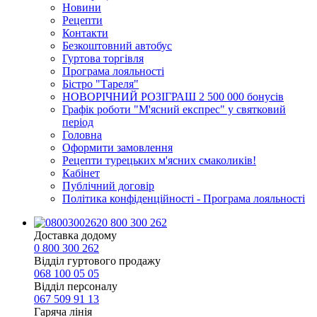
Новини
Рецепти
Контакти
Безкоштовний автобус
Гуртова торгівля
Програма лояльності
Бістро "Тареля"
НОВОРІЧНИЙ РОЗІГРАШ 2 500 000 бонусів
Графік роботи "М'ясний експрес" у святковий
період
Головна
Оформити замовлення
Рецепти турецьких м'ясних смаколиків!
Кабінет
Публічний договір
Політика конфіденційності - Програма лояльності
0 800 300 262
Доставка додому
0 800 300 262
Відділ гуртового продажу
068 100 05 05​
Відділ персоналу
067 509 91 13
Гаряча лінія