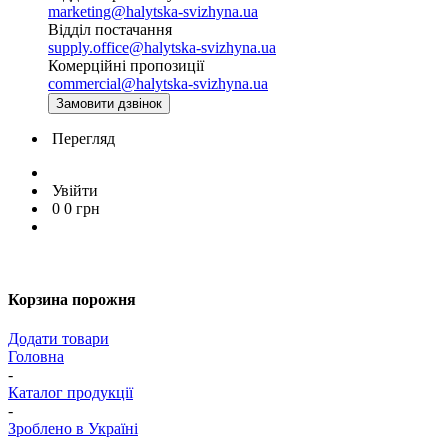
marketing@halytska-svizhyna.ua
Відділ постачання
supply.office@halytska-svizhyna.ua
Комерційні пропозиції
commercial@halytska-svizhyna.ua
Замовити дзвінок
Перегляд
Увійти
0
0
грн
Корзина порожня
Додати товари
Головна
-
Каталог продукції
-
Зроблено в Україні
-