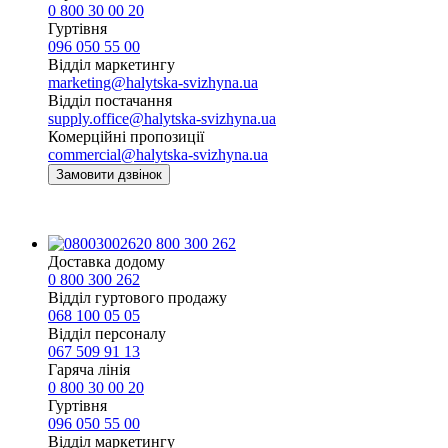
0 800 30 00 20
Гуртівня
096 050 55 00
Відділ маркетингу
marketing@halytska-svizhyna.ua
Відділ постачання
supply.office@halytska-svizhyna.ua
Комерційні пропозиції
commercial@halytska-svizhyna.ua
Замовити дзвінок
0 800 300 262
Доставка додому
0 800 300 262
Відділ гуртового продажу
068 100 05 05​
Відділ персоналу
067 509 91 13
Гаряча лінія
0 800 30 00 20
Гуртівня
096 050 55 00
Відділ маркетингу