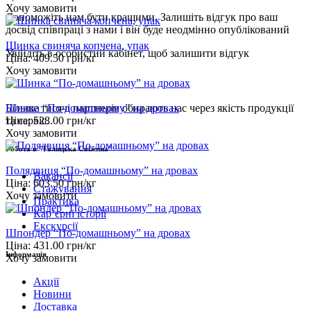
Хочу замовити
Допоможіть нам бути кращими. Залишіть відгук про ваш
досвід співпраці з нами і він буде неодмінно опублікований
Шинка свиняча копчена, упак
Увійдіть
в особистий кабінет, щоб залишити відгук
Ціна:
409.50
грн/кг
Хочу замовити
Шинка “По-домашньому” на дровах
Більше тисячі партнерів обирають нас через якість продукції
Ціна:
528.00
грн/кг
та сервіс.
Хочу замовити
Робота в "Галицька Свіжина"
Полядвиця “По-домашньому” на дровах
Вакансії
Ціна:
603.50
грн/кг
Стажування
Хочу замовити
Практика
Карʼєрні історії
Екскурсії
Шпондер “По-домашньому” на дровах
Ціна:
431.00
грн/кг
Інформація
Хочу замовити
Акції
Новини
Доставка