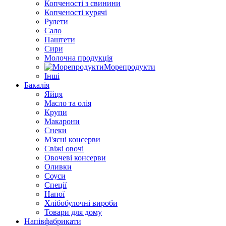
Копченості з свинини
Копченості курячі
Рулети
Сало
Паштети
Сири
Молочна продукція
Морепродукти
Інші
Бакалія
Яйця
Масло та олія
Крупи
Макарони
Снеки
М'ясні консерви
Свіжі овочі
Овочеві консерви
Оливки
Соуси
Спеції
Напої
Хлібобулочні вироби
Товари для дому
Напівфабрикати