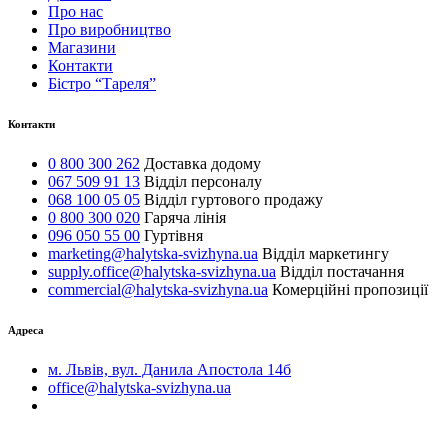
Про нас
Про виробництво
Магазини
Контакти
Бістро “Тареля”
Контакти
0 800 300 262
Доставка додому
067 509 91 13
Відділ персоналу
068 100 05 05
Відділ гуртового продажу
0 800 300 020
Гаряча лінія
096 050 55 00
Гуртівня
marketing@halytska-svizhyna.ua
Відділ маркетингу
supply.office@halytska-svizhyna.ua
Відділ постачання
commercial@halytska-svizhyna.ua
Комерційні пропозиції
Адреса
м. Львів, вул. Данила Апостола 14б
office@halytska-svizhyna.ua