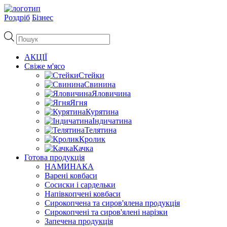
Роздріб
Бізнес
Пошук
товарів
АКЦІЇ
Свіже м'ясо
Стейки
Свинина
Яловичина
Ягня
Курятина
Індичатина
Телятина
Кролик
Качка
Готова продукція
НАМИНАКА
Варені ковбаси
Сосиски і сардельки
Напівкопчені ковбаси
Сирокопчена та сиров'ялена продукція
Сирокопчені та сиров'ялені нарізки
Запечена продукція