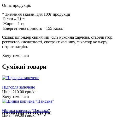
Опис продукції:
* Значення вказані для 100г продукції
Білки
–
21
г;
Жири
–
1
г;
Енергетична цінність
–
155
Ккал;
Склад: шпондер свинячий, сіль кухонна харчова, стабілізатор,
регулятор кислотності, екстракт часнику, фіксатор кольору
нітрит натрію.
Хочу замовити
Суміжні товари
Підгорля запечене
Ціна:
210.00
грн/кг
Хочу замовити
Шинка копчена “Панська”
Залишити відгук
Ціна:
499.00
грн/кг