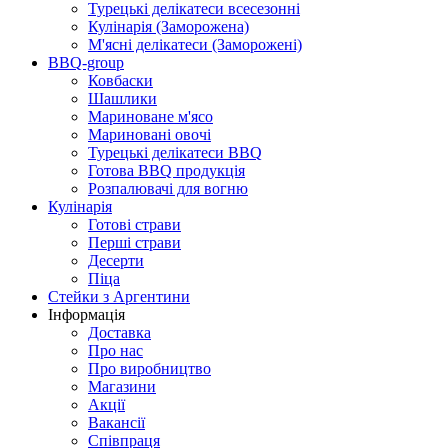
Турецькі делікатеси всесезонні
Кулінарія (Заморожена)
М'ясні делікатеси (Заморожені)
BBQ-group
Ковбаски
Шашлики
Мариноване м'ясо
Мариновані овочі
Турецькі делікатеси BBQ
Готова BBQ продукція
Розпалювачі для вогню
Кулінарія
Готові страви
Перші страви
Десерти
Піца
Стейки з Аргентини
Інформація
Доставка
Про нас
Про виробництво
Магазини
Акції
Вакансії
Співпраця